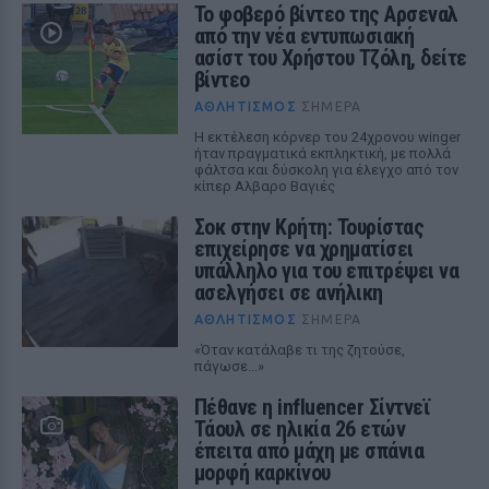
Το φοβερό βίντεο της Αρσεναλ
από την νέα εντυπωσιακή
ασίστ του Χρήστου Τζόλη, δείτε
βίντεο
ΑΘΛΗΤΙΣΜΌΣ
ΣΉΜΕΡΑ
Η εκτέλεση κόρνερ του 24χρονου winger
ήταν πραγματικά εκπληκτική, με πολλά
φάλτσα και δύσκολη για έλεγχο από τον
κίπερ Αλβαρο Βαγιές
Σοκ στην Κρήτη: Τουρίστας
επιχείρησε να χρηματίσει
υπάλληλο για του επιτρέψει να
ασελγήσει σε ανήλικη
ΑΘΛΗΤΙΣΜΌΣ
ΣΉΜΕΡΑ
«Όταν κατάλαβε τι της ζητούσε,
πάγωσε...»
Πέθανε η influencer Σίντνεϊ
Τάουλ σε ηλικία 26 ετών
έπειτα από μάχη με σπάνια
μορφή καρκίνου