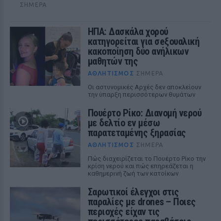
ΣΉΜΕΡΑ
ΗΠΑ: Δασκάλα χορού
κατηγορείται για σeξουαλική
κακοποίηση δύο ανήλικων
μαθητών της
ΑΘΛΗΤΙΣΜΌΣ
ΣΉΜΕΡΑ
Οι αστυνομικές Αρχές δεν αποκλείουν
την ύπαρξη περισσότερων θυμάτων
Πουέρτο Ρίκο: Διανομή νερού
με δελτίο εν μέσω
παρατεταμένης ξηρασίας
ΑΘΛΗΤΙΣΜΌΣ
ΣΉΜΕΡΑ
Πώς διαχειρίζεται το Πουέρτο Ρίκο την
κρίση νερού και πώς επηρεάζεται η
καθημερινή ζωή των κατοίκων
Σαρωτικοί έλεγχοι στις
παραλίες με drones – Ποιες
περιοχές είχαν τις