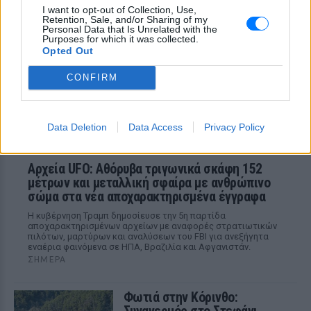
I want to opt-out of Collection, Use,
ΑΘΛΗΤΙΣΜΌΣ
ΣΉΜΕΡΑ
Retention, Sale, and/or Sharing of my
Personal Data that Is Unrelated with the
Εξαιτίας των υψηλών ταχυτήτων το
Purposes for which it was collected.
λευκό όχημα έχασε τον έλεγχο και
Opted Out
καρφώθηκε πάνω σε κολονάκια.
CONFIRM
Data Deletion
Data Access
Privacy Policy
ΑΘΛΗΤΙΣΜΌΣ
Αρχεία UFO: Αθόρυβα τριγωνικά σκάφη 152
μέτρων και μεταλλική σφαίρα με ανθρώπινο
σώμα στα νέα αποχαρακτηρισμένα έγγραφα
Η κυβέρνηση Τραμπ δημοσίευσε την 5η παρτίδα
αποχαρακτηρισμένων αρχείων με αναφορές στρατιωτικών
πιλότων, μαρτύρων και αναλύσεων του FBI για ανεξήγητα
εναέρια φαινόμενα σε ΗΠΑ, Βραζιλία και Αφγανιστάν.
ΣΉΜΕΡΑ
Φωτιά στην Κόρινθο: