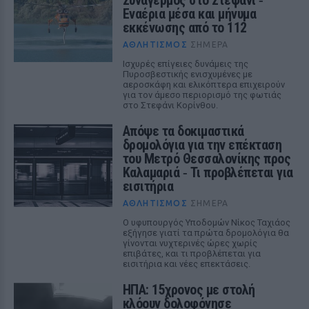
Συναγερμός στο Στεφάνι ‑
Εναέρια μέσα και μήνυμα
εκκένωσης από το 112
ΑΘΛΗΤΙΣΜΌΣ
ΣΉΜΕΡΑ
Ισχυρές επίγειες δυνάμεις της
Πυροσβεστικής ενισχυμένες με
αεροσκάφη και ελικόπτερα επιχειρούν
για τον άμεσο περιορισμό της φωτιάς
στο Στεφάνι Κορίνθου.
Απόψε τα δοκιμαστικά
δρομολόγια για την επέκταση
του Μετρό Θεσσαλονίκης προς
Καλαμαριά ‑ Τι προβλέπεται για
εισιτήρια
ΑΘΛΗΤΙΣΜΌΣ
ΣΉΜΕΡΑ
Ο υφυπουργός Υποδομών Νίκος Ταχιάος
εξήγησε γιατί τα πρώτα δρομολόγια θα
γίνονται νυχτερινές ώρες χωρίς
επιβάτες, και τι προβλέπεται για
εισιτήρια και νέες επεκτάσεις.
ΗΠΑ: 15χρονος με στολή
κλόουν δολοφόνησε