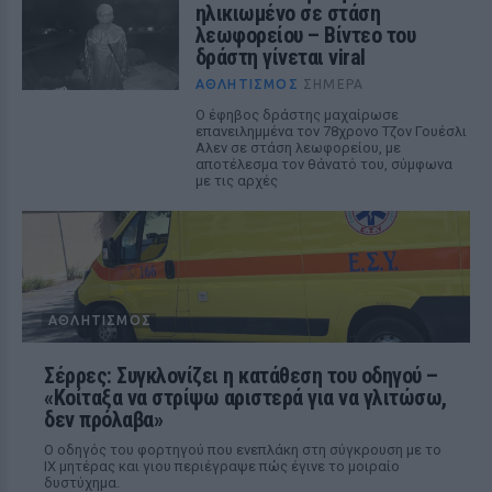
ηλικιωμένο σε στάση
λεωφορείου – Βίντεο του
δράστη γίνεται viral
ΑΘΛΗΤΙΣΜΌΣ
ΣΉΜΕΡΑ
Ο έφηβος δράστης μαχαίρωσε
επανειλημμένα τον 78χρονο Τζον Γουέσλι
Αλεν σε στάση λεωφορείου, με
αποτέλεσμα τον θάνατό του, σύμφωνα
με τις αρχές
ΑΘΛΗΤΙΣΜΌΣ
Σέρρες: Συγκλονίζει η κατάθεση του οδηγού –
«Κοίταξα να στρίψω αριστερά για να γλιτώσω,
δεν πρόλαβα»
Ο οδηγός του φορτηγού που ενεπλάκη στη σύγκρουση με το
ΙΧ μητέρας και γιου περιέγραψε πώς έγινε το μοιραίο
δυστύχημα.