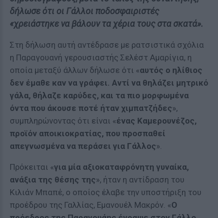
δήλωσε ότι οι Γάλλοι ποδοσφαιριστές
«χρειάστηκε να βάλουν τα χέρια τους στα σκατά».
Στη δήλωση αυτή αντέδρασε με ρατσιστικά σχόλια
η Παραγουανή γερουσιαστής Σελέστ Αμαρίγια, η
οποία μεταξύ άλλων δήλωσε ότι «
αυτός ο ηλίθιος
δεν έμαθε καν να γράφει. Αντί να θηλάζει μητρικό
γάλα, θήλαζε καρύδες, και τα πιο μορφωμένα
όντα που άκουσε ποτέ ήταν χιμπατζήδες
»,
συμπληρώνοντας ότι είναι «
ένας Καμερουνέζος,
προϊόν αποικιοκρατίας, που προσπαθεί
απεγνωσμένα να περάσει για Γάλλος
».
Πρόκειται «
για μία αξιοκαταφρόνητη γυναίκα,
ανάξια της θέσης της
», ήταν η αντίδραση του
Κιλιάν Μπαπέ, ο οποίος έλαβε την υποστήριξη του
προέδρου της Γαλλίας, Εμανουέλ Μακρόν. «
Ο
πρόεδρος της Παραγουάης έγραψε στον Γάλλο