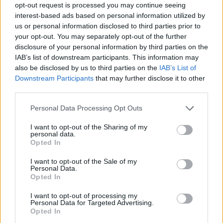
τον γάμο της
opt-out request is processed you may continue seeing
interest-based ads based on personal information utilized by
ΑΘΛΗΤΙΣΜΌΣ
ΣΉΜΕΡΑ
us or personal information disclosed to third parties prior to
Η Jamie Lee Komoroski, με αλκοόλ
your opt-out. You may separately opt-out of the further
τριπλάσιο του νόμιμου ορίου, έπεσε
disclosure of your personal information by third parties on the
πάνω στο golf cart των νεόνυμφων στο
Folly Beach - τώρα νέο υλικό από το
IAB’s list of downstream participants. This information may
αστυνομικό τμήμα αποκαλύπτει τη
also be disclosed by us to third parties on the
IAB’s List of
συμπεριφορά της λίγο μετά τη μοιραία
σύγκρουση
Downstream Participants
that may further disclose it to other
third parties.
Τροχαίο στις Σέρρες: «Έχασα τη
γυναίκα και το παιδί μου, τα
Personal Data Processing Opt Outs
έχασα όλα» ‑ Ο πόνος του
πατέρα
I want to opt-out of the Sharing of my
personal data.
ΑΘΛΗΤΙΣΜΌΣ
ΣΉΜΕΡΑ
Opted In
Μητέρα 43 ετών και ο 21χρονος γιος της
σκοτώθηκαν σε μετωπική σύγκρουση με
I want to opt-out of the Sale of my
φορτηγό στην επαρχιακή οδό Αμφίπολης
Personal Data.
– Δράμας, κοντά στην Παλαιοκώμη.
Opted In
Καταδίωξη στο κέντρο της
I want to opt-out of processing my
Θεσσαλονίκης: Έσπασαν το
Personal Data for Targeted Advertising.
τζάμι του οδηγού – «Μην κάνεις
Opted In
μ@@@», του φώναζαν