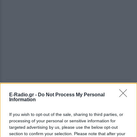
ΔΕΙΤΕ ΕΠΙΣΗΣ
E-Radio.gr -
Do Not Process My Personal
Information
ΣΤΗΝ ΙΔΙΑ ΚΑΤΗΓΟΡΙΑ
If you wish to opt-out of the sale, sharing to third parties, or
processing of your personal or sensitive information for
«Θέλω τον μπαμπά μου»: Το
βίντεο της μεθυσμένης οδηγού
targeted advertising by us, please use the below opt-out
που σκότωσε νύφη ώρες μετά
section to confirm your selection. Please note that after your