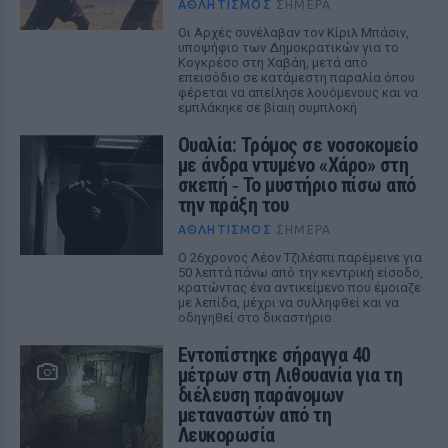
ΑΘΛΗΤΙΣΜΌΣ
ΣΉΜΕΡΑ
Οι Αρχές συνέλαβαν τον Κίριλ Μπάσιν,
υποψήφιο των Δημοκρατικών για το
Κογκρέσο στη Χαβάη, μετά από
επεισόδιο σε κατάμεστη παραλία όπου
φέρεται να απείλησε λουόμενους και να
εμπλάκηκε σε βίαιη συμπλοκή
Ουαλία: Τρόμος σε νοσοκομείο
με άνδρα ντυμένο «Χάρο» στη
σκεπή ‑ Το μυστήριο πίσω από
την πράξη του
ΑΘΛΗΤΙΣΜΌΣ
ΣΉΜΕΡΑ
Ο 26χρονος Λέον Τζιλέσπι παρέμεινε για
50 λεπτά πάνω από την κεντρική είσοδο,
κρατώντας ένα αντικείμενο που έμοιαζε
με λεπίδα, μέχρι να συλληφθεί και να
οδηγηθεί στο δικαστήριο.
Εντοπίστηκε σήραγγα 40
μέτρων στη Λιθουανία για τη
διέλευση παράνομων
μεταναστών από τη
Λευκορωσία