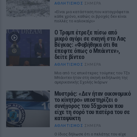
ΑΘΛΗΤΙΣΜΌΣ
ΣΉΜΕΡΑ
«Είναι μια κατάσταση που καταγράφεται
κάθε χρόνο, καθώς οι βροχές δεν είναι
πολλές το καλοκαίρι»
Ο Τραμπ έτρεξε πίσω από
μικρό αγόρι σε σκηνή στο Λας
Βέγκας: «Φοβήθηκα ότι θα
έπεφτε όπως ο Μπάιντεν»,
δείτε βίντεο
ΑΘΛΗΤΙΣΜΌΣ
ΣΉΜΕΡΑ
Μια από τις επικότερες τούμπες του Τζο
Μπάιντεν ήταν στη σκηνή εκδήλωση της
αμερικανικής Σχολής Ικάρων
Μυστράς: «Δεν ήταν οικονομικό
το κίνητρο» υποστηρίζει ο
συνήγορος του 55χρονου που
είχε τη σορό του πατέρα του σε
καταψύκτη
ΑΘΛΗΤΙΣΜΌΣ
ΣΉΜΕΡΑ
Ο ίδιος δήλωσε ότι ο πελάτης του είχε