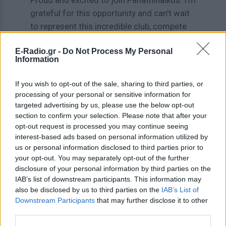
grateful for this opportunity and can’t wait
to represent this incredible club, compete
with my new teammates, and meet the
E-Radio.gr -
Do Not Process My Personal
amazing fans 🧸✊🏾☘️
Information
https://t.co/TCNOVkeSBa
If you wish to opt-out of the sale, sharing to third parties, or
— Guerschon Yabusele (@yabusele28)
July
processing of your personal or sensitive information for
8, 2026
targeted advertising by us, please use the below opt-out
section to confirm your selection. Please note that after your
[ΠΗΓΗ]
opt-out request is processed you may continue seeing
interest-based ads based on personal information utilized by
us or personal information disclosed to third parties prior to
ΔΙΑΒΑΣΤΕ ΑΚΟΜΗ
your opt-out. You may separately opt-out of the further
disclosure of your personal information by third parties on the
Νέο εντυπωσιακό βίντεο του
IAB’s list of downstream participants. This information may
Παναθηναϊκού από τα έργα
also be disclosed by us to third parties on the
IAB’s List of
στον Βοτανικό: «Βήμα‑βήμα
Downstream Participants
that may further disclose it to other
προς το σπίτι»
third parties.
ΑΘΛΗΤΙΣΜΌΣ
ΠΡΙΝ 6 ΕΒΔΟΜΆΔΕΣ