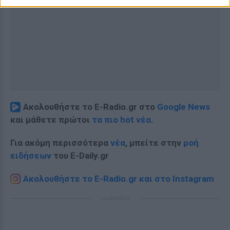
Ακολουθήστε το E-Radio.gr στο
Google News
και μάθετε πρώτοι
τα πιο hot νέα
.
Για ακόμη περισσότερα
νέα
, μπείτε στην
ροή
ειδήσεων
του E-Daily.gr
Ακολουθήστε το E-Radio.gr και στο Instagram
ΔΙΑΦΗΜΙΣΗ