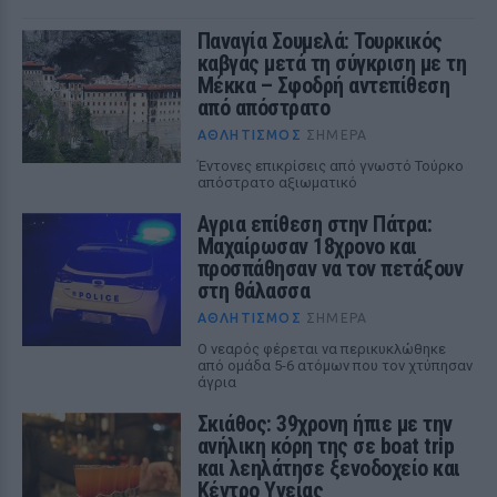
Παναγία Σουμελά: Τουρκικός
καβγάς μετά τη σύγκριση με τη
Μέκκα – Σφοδρή αντεπίθεση
από απόστρατο
ΑΘΛΗΤΙΣΜΌΣ
ΣΉΜΕΡΑ
Έντονες επικρίσεις από γνωστό Τούρκο
απόστρατο αξιωματικό
Αγρια επίθεση στην Πάτρα:
Μαχαίρωσαν 18χρονο και
προσπάθησαν να τον πετάξουν
στη θάλασσα
ΑΘΛΗΤΙΣΜΌΣ
ΣΉΜΕΡΑ
Ο νεαρός φέρεται να περικυκλώθηκε
από ομάδα 5-6 ατόμων που τον χτύπησαν
άγρια
Σκιάθος: 39χρονη ήπιε με την
ανήλικη κόρη της σε boat trip
και λεηλάτησε ξενοδοχείο και
Κέντρο Υγείας