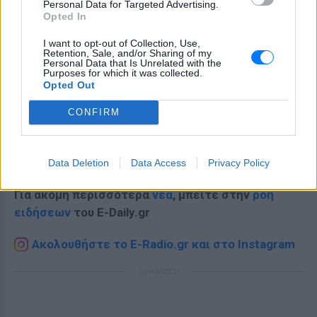
Personal Data for Targeted Advertising.
Opted In
I want to opt-out of Collection, Use,
Retention, Sale, and/or Sharing of my
Personal Data that Is Unrelated with the
Purposes for which it was collected.
Opted Out
CONFIRM
Ακολουθήστε το E-Radio.gr στο
Google News
και μάθετε πρώτοι
τα πιο hot νέα
.
Data Deletion
Data Access
Privacy Policy
Για ακόμη περισσότερα
νέα
, μπείτε στην
ροή
ειδήσεων
του E-Daily.gr
Ακολουθήστε το E-Radio.gr και στο Instagram
ΔΙΑΦΗΜΙΣΗ