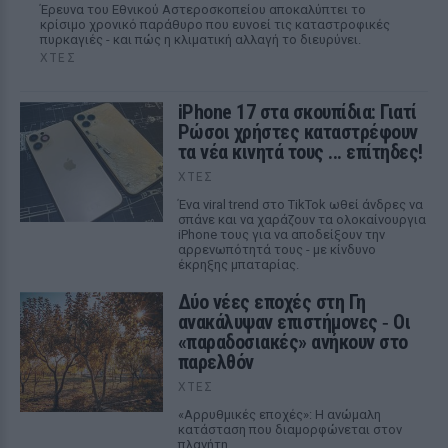
Έρευνα του Εθνικού Αστεροσκοπείου αποκαλύπτει το
κρίσιμο χρονικό παράθυρο που ευνοεί τις καταστροφικές
πυρκαγιές - και πώς η κλιματική αλλαγή το διευρύνει.
ΧΤΕΣ
iPhone 17 στα σκουπίδια: Γιατί
Ρώσοι χρήστες καταστρέφουν
τα νέα κινητά τους ... επίτηδες!
ΧΤΕΣ
Ένα viral trend στο TikTok ωθεί άνδρες να
σπάνε και να χαράζουν τα ολοκαίνουργια
iPhone τους για να αποδείξουν την
αρρενωπότητά τους - με κίνδυνο
έκρηξης μπαταρίας.
Δύο νέες εποχές στη Γη
ανακάλυψαν επιστήμονες ‑ Oι
«παραδοσιακές» ανήκουν στο
παρελθόν
ΧΤΕΣ
«Αρρυθμικές εποχές»: Η ανώμαλη
κατάσταση που διαμορφώνεται στον
πλανήτη