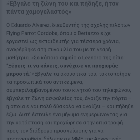
«Έβγαλε τη ζώνη του και πήδηξε, ήταν
πάντα χαμογελαστός»
Ο Eduardo Alvarez, διευθυντής της σχολής πιλότων
Flying Parrot Cordoba, όπου ο Bertazzo είχε
εργαστεί ως εκπαιδευτής για τέσσερα χρόνια,
αναφέρθηκε στη συνομιλία του με τη νεαρή
μαθήτρια. «Σε κάποιο σημείο ο Leandro της είπε:
“
Ξέρεις τι να κάνεις, συνέχισε να προχωράς
μπροστά
.”«Έβγαλε τα ακουστικά του, τακτοποίησε
τα προσωπικά του αντικείμενα,
συμπεριλαμβανομένου του κινητού του τηλεφώνου,
έβγαλε τη ζώνη ασφαλείας του, άνοιξε την πόρτα –
η οποία είναι πολύ δύσκολο να ανοίξει – και πήδηξε
έξω. Αυτή έστειλε ένα μήνυμα ενημερώνοντας για
την κατάσταση και προχώρησε στην επιστροφή
προς τον διάδρομο προσγείωσης για να
προσγειωθεί», δήλωσε σε ΜΜΕ της Αργεντινής.