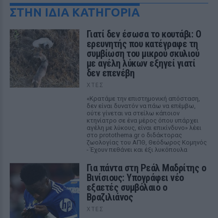
ΣΤΗΝ ΙΔΙΑ ΚΑΤΗΓΟΡΙΑ
Γιατί δεν έσωσα το κουτάβι: Ο
ερευνητής που κατέγραφε τη
συμβίωση του μικρού σκυλιού
με αγέλη λύκων εξηγεί γιατί
δεν επενέβη
ΧΤΕΣ
«Κρατάμε την επιστημονική απόσταση,
δεν είναι δυνατόν να πάω να επέμβω,
ούτε γίνεται να στείλω κάποιον
κτηνίατρο σε ένα μέρος όπου υπάρχει
αγέλη με λύκους, είναι επικίνδυνο» λέει
στο protothema.gr ο διδάκτορας
ζωολογίας του ΑΠΘ, Θεόδωρος Κομηνός
- Έχουν πεθάνει και έξι λυκόπουλα
Για πάντα στη Ρεάλ Μαδρίτης ο
Βινίσιους: Υπογράφει νέο
εξαετές συμβόλαιο ο
Βραζιλιάνος
ΧΤΕΣ