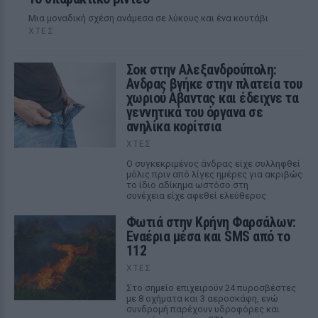
Μια μοναδική σχέση ανάμεσα σε λύκους και ένα κουτάβι
ΧΤΕΣ
Σοκ στην Αλεξανδρούπολη:
Ανδρας βγήκε στην πλατεία του
χωριού Αβαντας και έδειχνε τα
γεννητικά του όργανα σε
ανηλίκα κορίτσια
ΧΤΕΣ
Ο συγκεκριμένος άνδρας είχε συλληφθεί
μόλις πριν από λίγες ημέρες για ακριβώς
το ίδιο αδίκημα ωστόσο στη
συνέχεια είχε αφεθεί ελεύθερος
Φωτιά στην Κρήνη Φαρσάλων:
Εναέρια μέσα και SMS από το
112
ΧΤΕΣ
Στο σημείο επιχειρούν 24 πυροσβέστες
με 8 οχήματα και 3 αεροσκάφη, ενώ
συνδρομή παρέχουν υδροφόρες και