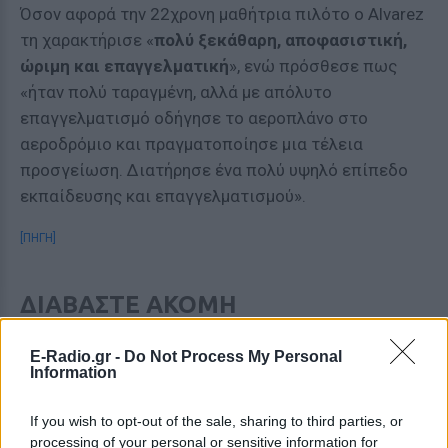
Όσον αφορά την 22χρονη μαθήτρια πιλότο ο Alvarez
τη χαρακτήρισε «
πολύ ξεκάθαρη, αποφασιστική,
ώριμη και επαγγελματική
», ενώ πρόσθεσε πως
«ήταν πολύ ταραγμένη, αλλά με απόλυτο
επαγγελματισμό οδήγησε το αεροπλάνο στο
αεροδρόμιο και πραγματοποίησε μια τέλεια
προσγείωση. Διατήρησε ένα πολύ υψηλό επίπεδο
εκπαίδευσης και επαγγελματισμού».
[ΠΗΓΗ]
ΔΙΑΒΑΣΤΕ ΑΚΟΜΗ
Νεκρός 19χρονος Τσέχος
E-Radio.gr -
Do Not Process My Personal
ποδοσφαιριστής στη Ρόδο:
Information
Έκανε τζόκινγκ στο δρόμο και
τον παρέσυρε φορτηγάκι
If you wish to opt-out of the sale, sharing to third parties, or
ΑΘΛΗΤΙΣΜΌΣ
ΠΡΙΝ 4 ΕΒΔΟΜΆΔΕΣ
processing of your personal or sensitive information for