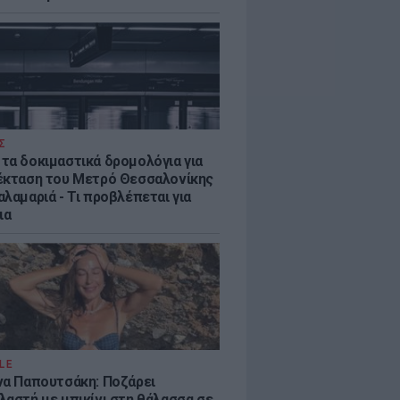
Σ
τα δοκιμαστικά δρομολόγια για
έκταση του Μετρό Θεσσαλονίκης
λαμαριά - Τι προβλέπεται για
ια
LE
να Παπουτσάκη: Ποζάρει
λαστή με μπικίνι στη θάλασσα σε