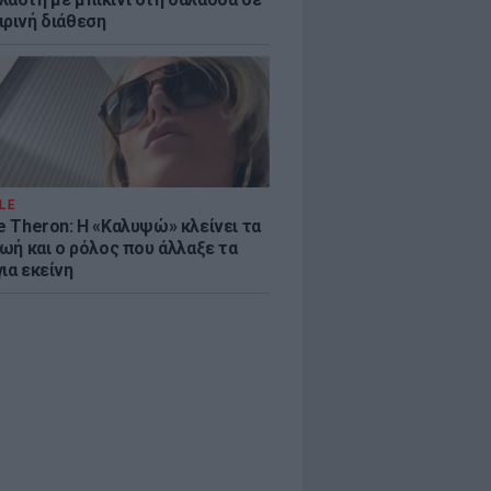
ιρινή διάθεση
LE
e Theron: Η «Καλυψώ» κλείνει τα
ζωή και ο ρόλος που άλλαξε τα
ια εκείνη