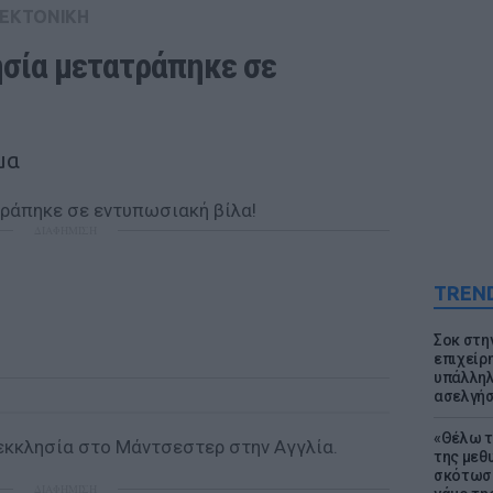
ΤΕΚΤΟΝΙΚΗ
σία μετατράπηκε σε 
 
μα
ΔΙΑΦΗΜΙΣΗ
TREN
Σοκ στη
επιχείρ
υπάλληλ
ασελγήσ
«Θέλω τ
εκκλησία στο Μάντσεστερ στην Αγγλία.
της μεθ
σκότωσε
ΔΙΑΦΗΜΙΣΗ