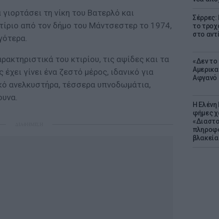
α γιορτάσει τη νίκη του Βατερλό και
Σέρρες:
τίριο από τον δήμο του Μάντσεστερ το 1974,
το τροχ
στο αντ
γότερα.
ρακτηριστικά του κτιρίου, τις αψίδες και τα
«Δεν το 
Αμερικα
έχει γίνει ένα ζεστό μέρος, ιδανικό για
Αφγανό 
ικό ανελκυστήρα, τέσσερα υπνοδωμάτια,
ουνα.
Η Ελένη
φήμες χ
«Διαστα
ΔΙΑΦΗΜΙΣΗ
πληροφο
βλακεία