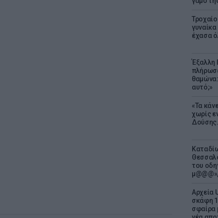
γάμο τη
Τροχαίο
γυναίκα 
έχασα ό
Έξαλλη 
πλήρωσε
θαμώνα:
αυτό;»
«Τα κάν
χωρίς ε
Δούσης.
Καταδίω
Θεσσαλο
του οδη
μ@@@»,
Αρχεία 
σκάφη 1
σφαίρα 
νέα απο