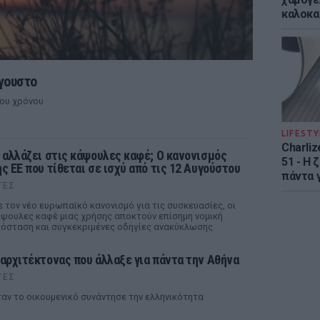
καλοκα
γουστο
του χρόνου
LIFESTY
Charliz
ι αλλάζει στις κάψουλες καφέ; Ο κανονισμός
51 - H 
ης ΕΕ που τίθεται σε ισχύ από τις 12 Αυγούστου
πάντα γ
ΤΕΣ
 τον νέο ευρωπαϊκό κανονισμό για τις συσκευασίες, οι
ψουλες καφέ μιας χρήσης αποκτούν επίσημη νομική
όσταση και συγκεκριμένες οδηγίες ανακύκλωσης.
 αρχιτέκτονας που άλλαξε για πάντα την Αθήνα
ΤΕΣ
αν το οικουμενικό συνάντησε την ελληνικότητα