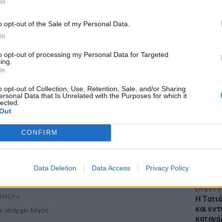
In
o opt-out of the Sale of my Personal Data.
In
to opt-out of processing my Personal Data for Targeted
ing.
In
ΕΙΔΗΣΕΙ
Φωτιά 
o opt-out of Collection, Use, Retention, Sale, and/or Sharing
ersonal Data that Is Unrelated with the Purposes for which it
Στεφάνι
lected.
εκκένω
Out
CONFIRM
ΡΙΑ
Data Deletion
Data Access
Privacy Policy
έχνα τα μουσεία: Οι τουρίστες τρέχουν πλέον
δώ
LIFESTY
ΉΜΕΡΑ
Η Τατι
και εν
ι υπάρχει λόγος
καταγά