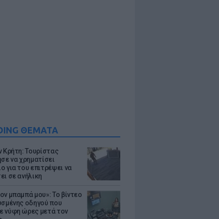
DING ΘΕΜΑΤΑ
ν Κρήτη: Τουρίστας
ησε να χρηματίσει
ο για του επιτρέψει να
ει σε ανήλικη
ον μπαμπά μου»: Το βίντεο
υσμένης οδηγού που
 νύφη ώρες μετά τον