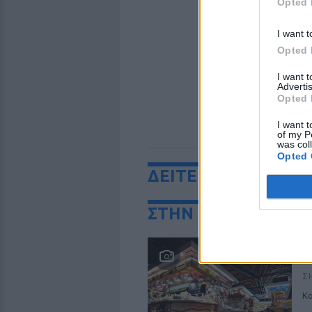
Opted 
I want t
Opted 
I want 
Advertis
Opted 
I want t
of my P
was col
Opted 
ΔΕΙΤΕ ΕΠΙΣΗΣ
ΣΤΗΝ ΙΔΙΑ ΚΑΤΗΓΟ
Ξ
ε
Σ
Κα