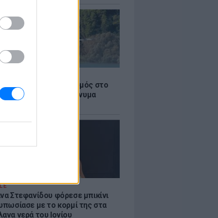
Σ
στην Κόρινθο: Συναγερμός στο
 - Εναέρια μέσα και μήνυμα
σης από το 112
LE
άνα Στεφανίδου φόρεσε μπικίνι
τυπωσίασε με το κορμί της στα
λανα νερά του Ιονίου