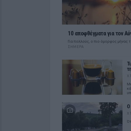
10 αποφθέγματα για τον Αύ
Για πολλούς, ο πιο όμορφος μήνας 
ΣΉΜΕΡΑ
Τ
τ
Χ
Με
κά
υπ
Ο
Χ
Ότ