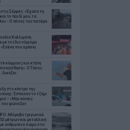
ς
 στις Σέρρες: «Έχασα τη
και το παιδί μου, τα
λα» - Ο πόνος του πατέρα
Ιουλία Καλλιμάνη
 με το ίδιο νόμισμα
 «Εσένα σου αρέσει
ετε κάφρους και κτήνη
νσυναίσθηση»: Ο Τάσος
..δικάζει
ξη στο κέντρο της
νίκης: Έσπασαν το τζάμι
γού – «Μην κάνεις
 του φώναζαν
UFO: Αθόρυβα τριγωνικά
52 μέτρων και μεταλλική
με ανθρώπινο σώμα στα
χαρακτηρισμένα έγγραφα