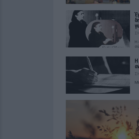
Έ
δ
γ
Σ
Η 
σύ
Η
α
Σ
Mπ