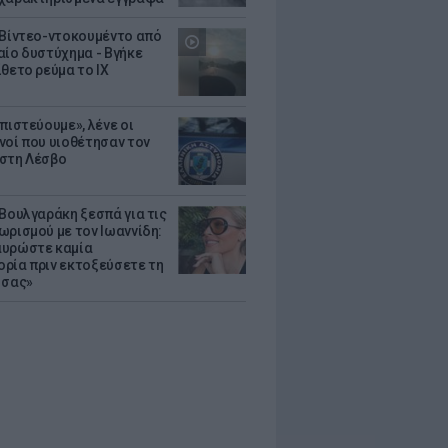
 Βίντεο-ντοκουμέντο από
αίο δυστύχημα - Βγήκε
ίθετο ρεύμα το ΙΧ
πιστεύουμε», λένε οι
νοί που υιοθέτησαν τον
στη Λέσβο
 Βουλγαράκη ξεσπά για τις
ωρισμού με τον Ιωαννίδη:
υρώστε καμία
ρία πριν εκτοξεύσετε τη
 σας»