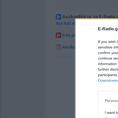
Ακολουθήστε το E-Radio.
πιο hot νέα
.
E-Radio.g
Εσύ μπήκες στο E-Daily.gr
If you wish 
Ακολουθήστε το E-Radio.g
sensitive in
confirm you
continue se
information 
further disc
participants
Downstream 
Persona
I want t