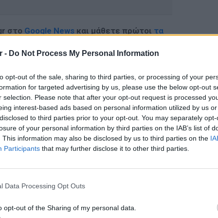
gr στο
Google News
και μάθετε πρώτοι
τα
r -
Do Not Process My Personal Information
; Τα νέα της ημέρας και ότι σου κάνει κλικ!
to opt-out of the sale, sharing to third parties, or processing of your per
r και στο Instagram
formation for targeted advertising by us, please use the below opt-out s
r selection. Please note that after your opt-out request is processed y
ΔΙΑΦΗΜΙΣΗ
eing interest-based ads based on personal information utilized by us or
disclosed to third parties prior to your opt-out. You may separately opt-
losure of your personal information by third parties on the IAB’s list of
. This information may also be disclosed by us to third parties on the
IA
Participants
that may further disclose it to other third parties.
LIFESTY
Το μαρο
l Data Processing Opt Outs
τον Nol
Thrones
o opt-out of the Sharing of my personal data.
της Βα