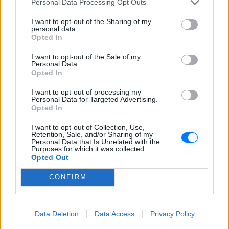
Personal Data Processing Opt Outs
I want to opt-out of the Sharing of my
personal data.
Opted In
I want to opt-out of the Sale of my
Ακολουθήστε το E-Radio.gr στο
Google News
Personal Data.
Opted In
και μάθετε πρώτοι
τα πιο hot νέα
.
I want to opt-out of processing my
Εσύ μπήκες στο E-Daily.gr; Τα νέα της ημέρας
Personal Data for Targeted Advertising.
Opted In
και ότι σου κάνει κλικ!
I want to opt-out of Collection, Use,
Ακολουθήστε το E-Radio.gr και στο Instagram
Retention, Sale, and/or Sharing of my
Personal Data that Is Unrelated with the
Purposes for which it was collected.
ΔΙΑΦΗΜΙΣΗ
Opted Out
CONFIRM
Data Deletion
Data Access
Privacy Policy