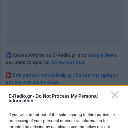
Ακολουθήστε το E-Radio.gr στο
Google News
και μάθετε πρώτοι
τα πιο hot νέα
.
Εσύ μπήκες στο E-Daily.gr; Τα νέα της ημέρας
και ότι σου κάνει κλικ!
Ακολουθήστε το E-Radio.gr και στο Instagram
E-Radio.gr -
Do Not Process My Personal
Information
ΔΙΑΦΗΜΙΣΗ
If you wish to opt-out of the sale, sharing to third parties, or
processing of your personal or sensitive information for
targeted advertising by us, please use the below opt-out