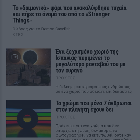
Το «δαιμονικό» ψάρι που ανακαλύφθηκε τυχαία
και πήρε το όνομά του από το «Stranger
Things»
Ο λόγος για το Demon Cavefish
ΧΤΕΣ
Ένα ξεχασμένο χωριό της
Ισπανίας περιμένει το
μεγαλύτερο ραντεβού του με
τον ουρανό
ΠΡΟΧΤΈΣ
Η έκλειψη επιστρέφει τους ανθρώπους
σε ένα χωριό που άδειαζε επί δεκαετίες
Το χρώμα που μόνο 7 άνθρωποι
στον πλανήτη έχουν δει
ΠΡΟΧΤΈΣ
Πρόκειται για ένα χρώμα που δεν
υπάρχει στη φύση, δεν μπορεί να
φωτογραφηθεί, να εκτυπωθεί, ούτε καν
να εμφανιστεί στην πιο προηγμένη οθόνη