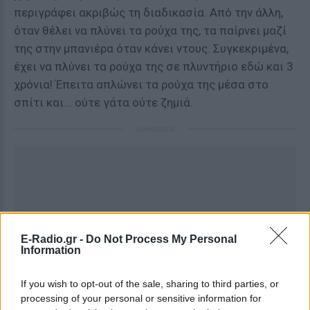
περιγράφει ακριβώς τη διαδικασία. Από την άλλη,
όταν θέλει να πλύνει τα ρούχα της, τα παίρνει μαζί
της στην μπανιέρα όταν κάνει ντους. Συγκεκριμένα,
έχει να πλύνει τα ρούχα της σε πλυντήριο εδώ και 3
χρόνια! Έπειτα απλώνει τα ρούχα της μέσα στο
σπίτι και... ούτε γάτα ούτε ζημιά.
ΔΙΑΦΗΜΙΣΗ
E-Radio.gr -
Do Not Process My Personal
Information
If you wish to opt-out of the sale, sharing to third parties, or
processing of your personal or sensitive information for