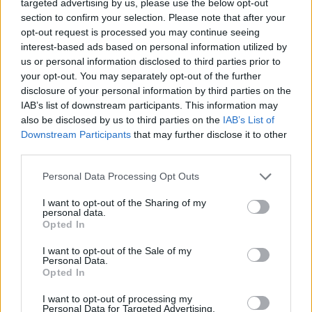
targeted advertising by us, please use the below opt-out
section to confirm your selection. Please note that after your
opt-out request is processed you may continue seeing
interest-based ads based on personal information utilized by
us or personal information disclosed to third parties prior to
your opt-out. You may separately opt-out of the further
disclosure of your personal information by third parties on the
IAB’s list of downstream participants. This information may
also be disclosed by us to third parties on the
IAB’s List of
Downstream Participants
that may further disclose it to other
Ακολουθήστε το E-Radio.gr στο
Google News
third parties.
και μάθετε πρώτοι
τα πιο hot νέα
.
Personal Data Processing Opt Outs
Εσύ μπήκες στο E-Daily.gr; Τα νέα της ημέρας
και ότι σου κάνει κλικ!
I want to opt-out of the Sharing of my
personal data.
Opted In
Ακολουθήστε το E-Radio.gr και στο Instagram
I want to opt-out of the Sale of my
Personal Data.
ΔΙΑΦΗΜΙΣΗ
Opted In
I want to opt-out of processing my
Personal Data for Targeted Advertising.