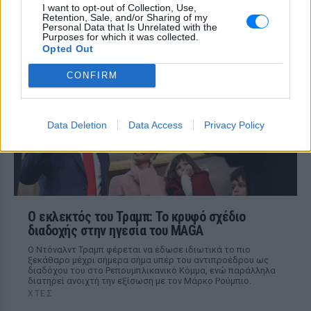
I want to opt-out of Collection, Use,
στη Βρετανία τα απαγορεύουν
Retention, Sale, and/or Sharing of my
Personal Data that Is Unrelated with the
ΧΤΕΣ
Purposes for which it was collected.
Opted Out
Από τον εστιάτορα Τζέρεμι Κινγκ ως την
αλυσίδα Wetherspoons και τον όμιλο ATG
Theatres, ολοένα περισσότεροι χώροι
CONFIRM
εστίασης και ψυχαγωγίας κλείνουν την
πόρτα στα Ray-Ban Meta glasses.
Data Deletion
Data Access
Privacy Policy
Ο εκλεκτός του Τραμπ: Το κρυφό σχέδιο
διαδοχής στην ηγεσία του MAGA
Ο Ντόναλντ Τραμπ φέρεται να έδωσε ιδιωτικά το πιο
ξεκάθαρο μέχρι σήμερα σήμα υπέρ του αντιπροέδρου ως
διαδόχου του στο Ρεπουμπλικανικό Κόμμα, ενώ παράλληλα
διατηρεί ανοιχτή την εξίσωση με τον Μάρκο Ρούμπιο.
ΧΤΕΣ