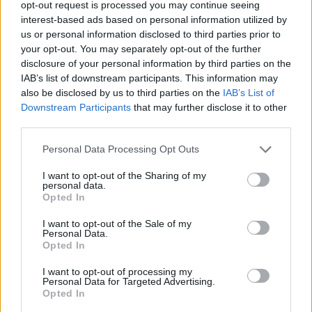
συμβίωση του μικρού σκυλιού
opt-out request is processed you may continue seeing
με αγέλη λύκων εξηγεί γιατί
interest-based ads based on personal information utilized by
δεν επενέβη
us or personal information disclosed to third parties prior to
your opt-out. You may separately opt-out of the further
ΧΤΕΣ
disclosure of your personal information by third parties on the
«Κρατάμε την επιστημονική απόσταση,
IAB’s list of downstream participants. This information may
δεν είναι δυνατόν να πάω να επέμβω,
also be disclosed by us to third parties on the
IAB’s List of
ούτε γίνεται να στείλω κάποιον
κτηνίατρο σε ένα μέρος όπου υπάρχει
Downstream Participants
that may further disclose it to other
αγέλη με λύκους, είναι επικίνδυνο» λέει
third parties.
στο protothema.gr ο διδάκτορας
ζωολογίας του ΑΠΘ, Θεόδωρος Κομηνός
- Έχουν πεθάνει και έξι λυκόπουλα
Personal Data Processing Opt Outs
Για πάντα στη Ρεάλ Μαδρίτης ο
I want to opt-out of the Sharing of my
Βινίσιους: Υπογράφει νέο
personal data.
εξαετές συμβόλαιο ο
Opted In
Βραζιλιάνος
I want to opt-out of the Sale of my
ΧΤΕΣ
Personal Data.
Opted In
Σύμφωνα με τον Φαμπρίτσιο Ρομάνο ο
Βραζιλιάνος είναι έτοιμος να αποδεχτεί
την πρόταση της Ρεάλ
I want to opt-out of processing my
Personal Data for Targeted Advertising.
Opted In
Meta έξυπνα γυαλιά: Γιατί
εστιατόρια, παμπ και θέατρα