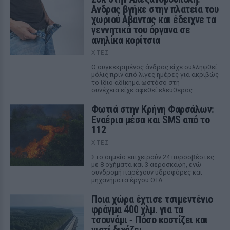
Ανδρας βγήκε στην πλατεία του
χωριού Αβαντας και έδειχνε τα
γεννητικά του όργανα σε
ανηλίκα κορίτσια
ΧΤΕΣ
Ο συγκεκριμένος άνδρας είχε συλληφθεί
μόλις πριν από λίγες ημέρες για ακριβώς
το ίδιο αδίκημα ωστόσο στη
συνέχεια είχε αφεθεί ελεύθερος
Φωτιά στην Κρήνη Φαρσάλων:
Εναέρια μέσα και SMS από το
112
ΧΤΕΣ
Στο σημείο επιχειρούν 24 πυροσβέστες
με 8 οχήματα και 3 αεροσκάφη, ενώ
συνδρομή παρέχουν υδροφόρες και
μηχανήματα έργου ΟΤΑ.
Ποια χώρα έχτισε τσιμεντένιο
φράγμα 400 χλμ. για τα
τσουνάμι ‑ Πόσο κοστίζει και