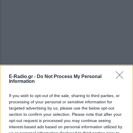
E-Radio.gr -
Do Not Process My Personal
ΔΕΙΤΕ ΕΠΙΣΗΣ
Information
ΣΤΗΝ ΙΔΙΑ ΚΑΤΗΓΟΡΙΑ
If you wish to opt-out of the sale, sharing to third parties, or
processing of your personal or sensitive information for
targeted advertising by us, please use the below opt-out
Ατύχημα για τον Ιβάν Σβιτάιλο
section to confirm your selection. Please note that after your
στην Κέρκυρα: «Θα σηκωθώ πιο
opt-out request is processed you may continue seeing
δυνατός»
interest-based ads based on personal information utilized by
ΣΉΜΕΡΑ