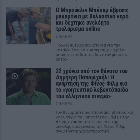
Ο Μπρούκλιν Μπέκαμ έβρασε
μακαρόνια με θαλασσινό νερό
και δέχτηκε ανελέητο
τρολάρισμα online
ΣΉΜΕΡΑ
Πολλοί εξέφρασαν απορία για την
καταλληλότητα του νερού, με σχόλια
όπως «τα πόδια του δεν ήταν μέσα σε
αυτό;»
22 χρόνια από τον θάνατο του
Δημήτρη Παπαμιχαήλ: Η
ανάρτηση της Φίνος Φιλμ για
το «γοητευτικό λεβεντόπαιδο
του ελληνικού σινεμά»
ΣΉΜΕΡΑ
Τον θυμόμαστε ως σπουδαίο ηθοποιό και
καλλιτέχνη που αποτέλεσε, μαζί με την
Αλίκη, αναπόσπαστο κομμάτι της
μεγάλης οικογένειας της Φίνος Φιλμ,
αναφέρεται χαρακτηριστικά