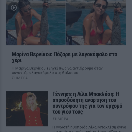
Μαρίνα Βερνίκου: Πόζαρε με λαγοκέφαλο στο
χέρι
Η Μαρίνα Βερνίκου εξηγεί πώς να αντιδρούμε όταν
συναντάμε λαγοκέφαλο στη θάλασσα
ΣΉΜΕΡΑ
Γέννησε η Λίλα Μπακλέση: Η
απροσδόκητη ανάρτηση του
συντρόφου της για τον ερχομό
του γιου τους
ΣΉΜΕΡΑ
Η γνωστή ηθοποιός Λίλα Μπακλέση έγινε
για πρώτη φορά μαμά, καλωσορίζοντας