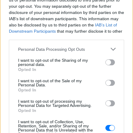
us or personal information disclosed to third parties prior to
Ο ηθοποιός και χορευτής μοιράστηκε
your opt-out. You may separately opt-out of the further
στο Instagram μια φωτογραφία από
disclosure of your personal information by third parties on the
πρόσφατη εξέτασή του, με ένα μήνυμα
θάρρους
IAB’s list of downstream participants. This information may
also be disclosed by us to third parties on the
IAB’s List of
Φοβερή ιστορία στον ΟΦΗ:
Downstream Participants
that may further disclose it to other
Ένας κάτοχος εισιτηρίου
third parties.
διαρκείας είναι μόλις 2 μηνών
ΣΉΜΕΡΑ
Personal Data Processing Opt Outs
Οπαδός από κούνια κυριολεκτικά στον
I want to opt-out of the Sharing of my
ΟΦΗ
personal data.
Opted In
Διακοπές στη Μύκονο για τη
Βάλια Χατζηθεοδώρου ‑ οι
I want to opt-out of the Sale of my
φωτογραφίες με μαγιό στην
Personal Data.
παραλία
Opted In
ΣΉΜΕΡΑ
I want to opt-out of processing my
Personal Data for Targeted Advertising.
Μέσα από ανάρτηση στο Instagram
μοιράστηκε στιγμές από τις
Opted In
καλοκαιρινές της διακοπές στο νησί των
ανέμων
I want to opt-out of Collection, Use,
Retention, Sale, and/or Sharing of my
Personal Data that Is Unrelated with the