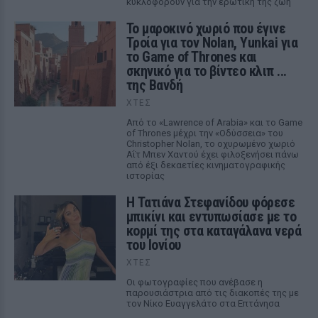
κυκλοφορούν για την ερωτική της ζωή
Το μαροκινό χωριό που έγινε
Τροία για τον Nolan, Yunkai για
το Game of Thrones και
σκηνικό για το βίντεο κλιπ ...
της Βανδή
ΧΤΕΣ
Από το «Lawrence of Arabia» και το Game
of Thrones μέχρι την «Οδύσσεια» του
Christopher Nolan, το οχυρωμένο χωριό
Αΐτ Μπεν Χαντού έχει φιλοξενήσει πάνω
από έξι δεκαετίες κινηματογραφικής
ιστορίας
Η Τατιάνα Στεφανίδου φόρεσε
μπικίνι και εντυπωσίασε με το
κορμί της στα καταγάλανα νερά
του Ιονίου
ΧΤΕΣ
Οι φωτογραφίες που ανέβασε η
παρουσιάστρια από τις διακοπές της με
τον Νίκο Ευαγγελάτο στα Επτάνησα