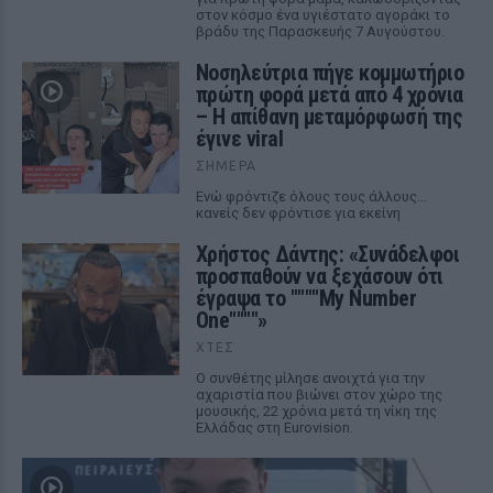
στον κόσμο ένα υγιέστατο αγοράκι το
βράδυ της Παρασκευής 7 Αυγούστου.
Νοσηλεύτρια πήγε κομμωτήριο
πρώτη φορά μετά από 4 χρόνια
– Η απίθανη μεταμόρφωσή της
έγινε viral
ΣΉΜΕΡΑ
Ενώ φρόντιζε όλους τους άλλους...
κανείς δεν φρόντισε για εκείνη
Χρήστος Δάντης: «Συνάδελφοι
προσπαθούν να ξεχάσουν ότι
έγραψα το """"My Number
One""""»
ΧΤΕΣ
Ο συνθέτης μίλησε ανοιχτά για την
αχαριστία που βιώνει στον χώρο της
μουσικής, 22 χρόνια μετά τη νίκη της
Ελλάδας στη Eurovision.