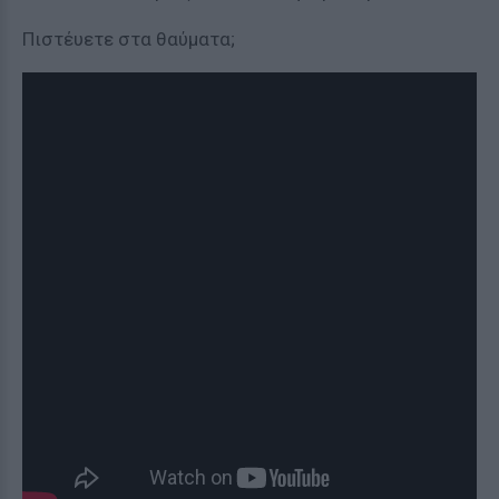
Πιστέυετε στα θαύματα;