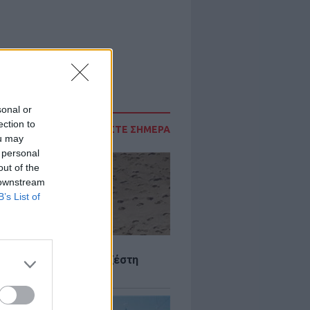
sonal or
ection to
ΔΙΑΒΑΣΤΕ ΣΗΜΕΡΑ
ou may
 personal
out of the
 downstream
B’s List of
Σ
 Πού θα «χτυπήσει» η ζέστη