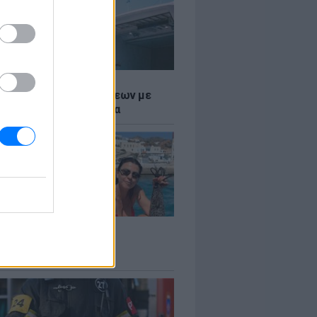
Σ
τος: Ρεκόρ Αναχωρήσεων με
Ταξιδιώτες στα Λιμάνια
LE
 Βερνίκου: Πόζαρε με
φαλο στο χέρι