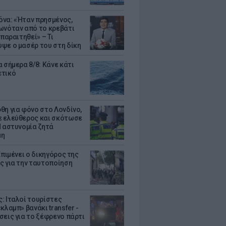
να: «Ήταν πρησμένος,
ωνόταν από το κρεβάτι
 παραιτηθεί» – Τι
ψε ο μασέρ του στη δίκη
 σήμερα 8/8: Κάνε κάτι
ετικό
θη για φόνο στο Λονδίνο,
 ελεύθερος και σκότωσε
Η αστυνομία ζητά
μη
Επιμένει ο δικηγόρος της
ς για την ταυτοποίηση
: Ιταλοί τουρίστες
κλαμπ» βανάκι transfer -
σεις για το ξέφρενο πάρτι