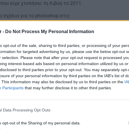
ου είχε χτυπήσει τη Λιβύη το 2011.
 σχόλια για το photoshop στις
άσισε να πάει το γεγονός ένα βήμα
 ίδιο πρόγραμμα και σε άλλες τοποθεσίες,
r -
Do Not Process My Personal Information
σαυρους, σε σκηνή της ταινίας Star Wars και
lejandra Lagunes που είναι υπεύθυνη για την
to opt-out of the sale, sharing to third parties, or processing of your per
formation for targeted advertising by us, please use the below opt-out s
λουθεί ο πρόεδρος, δήλωσε στο BuzzFeed
r selection. Please note that after your opt-out request is processed y
 έχουν ρετουσαριστεί και πως το μόνο που
eing interest-based ads based on personal information utilized by us or
ι η φωτεινότητα τους και η αύξηση της
disclosed to third parties prior to your opt-out. You may separately opt-
παραπάνω αλλαγών ήταν επειδή την ημέρα
losure of your personal information by third parties on the IAB’s list of
. This information may also be disclosed by us to third parties on the
IA
υννεφιά.
Participants
that may further disclose it to other third parties.
ΔΙΑΦΗΜΙΣΗ
ΕΙΔΗΣΕΙ
Καιρός:
l Data Processing Opt Outs
σήμερα
o opt-out of the Sharing of my personal data.