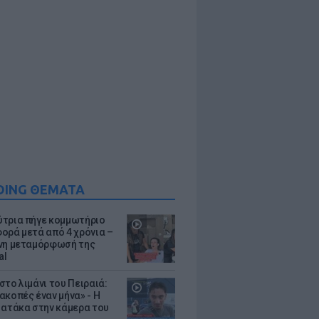
DING ΘΕΜΑΤΑ
τρια πήγε κομμωτήριο
ορά μετά από 4 χρόνια –
νη μεταμόρφωσή της
al
στο λιμάνι του Πειραιά:
ακοπές έναν μήνα» - Η
 ατάκα στην κάμερα του