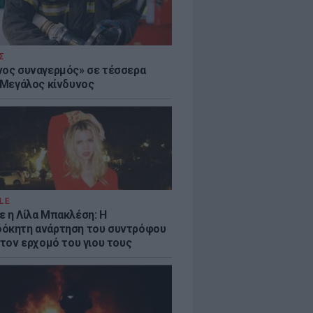
Σ
νος συναγερμός» σε τέσσερα
- Μεγάλος κίνδυνος
LE
ε η Λίλα Μπακλέση: Η
όκητη ανάρτηση του συντρόφου
 τον ερχομό του γιου τους