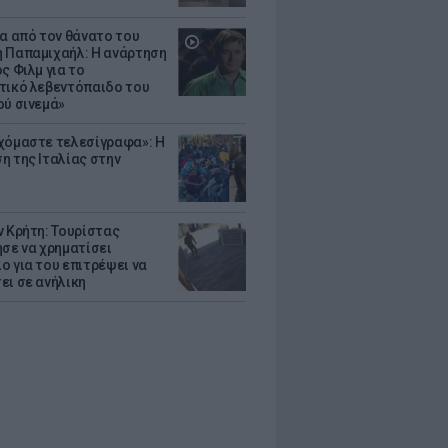
ια από τον θάνατο του
 Παπαμιχαήλ: Η ανάρτηση
ς Φιλμ για το
τικό λεβεντόπαιδο του
ού σινεμά»
χόμαστε τελεσίγραφα»: Η
η της Ιταλίας στην
ν Κρήτη: Τουρίστας
ησε να χρηματίσει
ο για του επιτρέψει να
ει σε ανήλικη