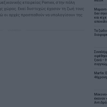
MEGA
μεξικανικής εταιρείας Pemex, στην πόλη
ης χώρας. Εκεί δυστυχώς έχασαν τη ζωή τους
Μαραντό
δεν σηκ
ώ οι αρχές προσπαθούν να υπολογίσουν της
και είχε
αποκάλυ
ΔΙΑΦΗΜΙΣΗ
Τα ζώδια
διαφορ
Συνελήφ
αφέθηκε
ξανά – 
συγγνώ
Marfin: 
46χρονη
Μύκονος
έκαναν «
Αντιδρά