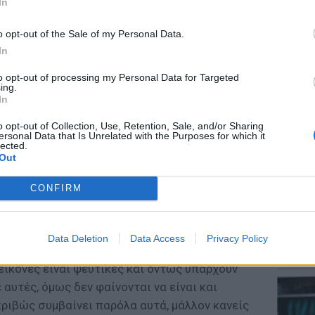
In
o opt-out of the Sale of my Personal Data.
In
to opt-out of processing my Personal Data for Targeted
ΕΙΔΗΣΕΙ
ing.
Αύγουσ
In
56.000 
o opt-out of Collection, Use, Retention, Sale, and/or Sharing
ersonal Data that Is Unrelated with the Purposes for which it
lected.
Out
CONFIRM
LIFESTY
Data Deletion
Data Access
Privacy Policy
Μαρίνα
αποφάσισε να χρησιμοποιήσει ορισμένα
λαγοκέ
 εικόνες είναι ψεύτικες και όντως υπάρχουν
αυτές, όμως δεν φαίνονται να είναι και
κριβώς συμβαίνει παρόλα αυτά, μάλλον κανείς