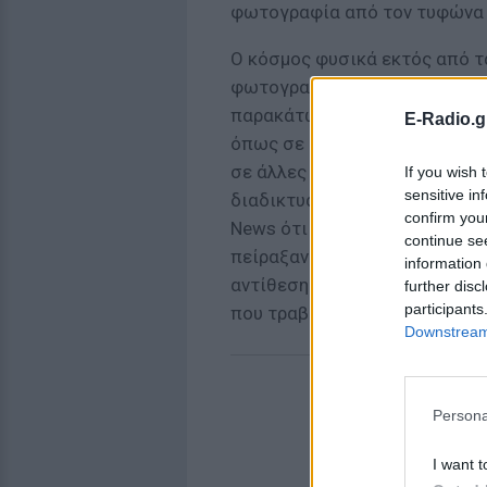
φωτογραφία από τον τυφώνα π
Ο κόσμος φυσικά εκτός από τα
φωτογραφίες του Nieto, αποφ
παρακάτω, βάζοντας τον με το
E-Radio.g
όπως σε ένα σκηνικό με δεινό
σε άλλες εικόνες. Πάντως, η A
If you wish 
sensitive in
διαδικτυακή τακτική που ακο
confirm you
News ότι οι φωτογραφίες δεν
continue se
πείραξαν σε αυτές ήταν λιγάκ
information 
αντίθεσης, ενώ ο λόγος των 
further disc
participants
που τραβήχτηκαν αυτές είχε σ
Downstream 
Persona
I want t