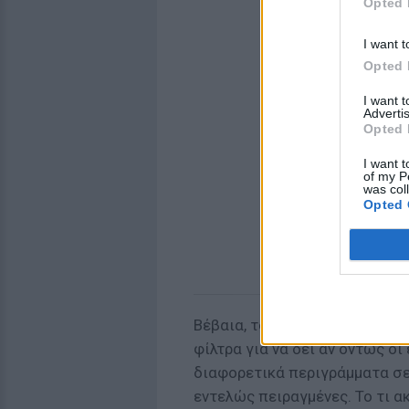
Opted 
I want t
Opted 
I want 
Advertis
Opted 
I want t
of my P
was col
Opted 
Βέβαια, το BuzzFeed Mexico 
φίλτρα για να δει αν όντως οι
διαφορετικά περιγράμματα σε 
εντελώς πειραγμένες. Το τι α