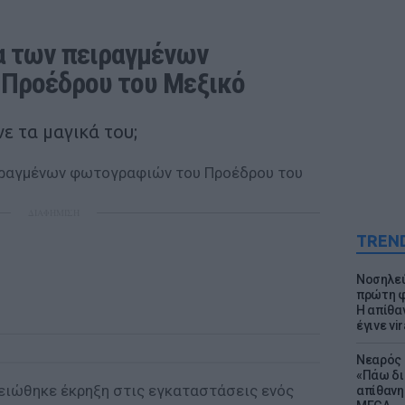
 των πειραγμένων 
Προέδρου του Μεξικό
ε τα μαγικά του;
ΔΙΑΦΗΜΙΣΗ
TREN
Νοσηλεύ
πρώτη φ
Η απίθα
έγινε vir
Νεαρός 
«Πάω δι
ειώθηκε έκρηξη στις εγκαταστάσεις ενός
απίθανη