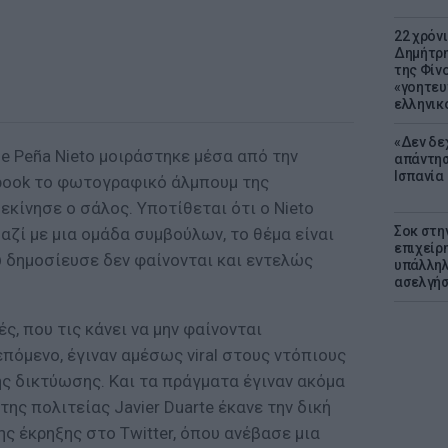
22 χρόν
Δημήτρη
της Φίνο
«γοητευ
ελληνικ
«Δεν δε
e Peña Nieto μοιράστηκε μέσα από την
απάντησ
Ισπανία
book το φωτογραφικό άλμπουμ της
εκίνησε ο σάλος. Υποτίθεται ότι ο Nieto
Σοκ στη
αζί με μια ομάδα συμβούλων, το θέμα είναι
επιχείρ
 δημοσίευσε δεν φαίνονται και εντελώς
υπάλληλ
ασελγήσ
ς, που τις κάνει να μην φαίνονται
πόμενο, έγιναν αμέσως viral στους ντόπιους
ς δικτύωσης. Και τα πράγματα έγιναν ακόμα
της πολιτείας Javier Duarte έκανε την δική
ης έκρηξης στο Twitter, όπου ανέβασε μια