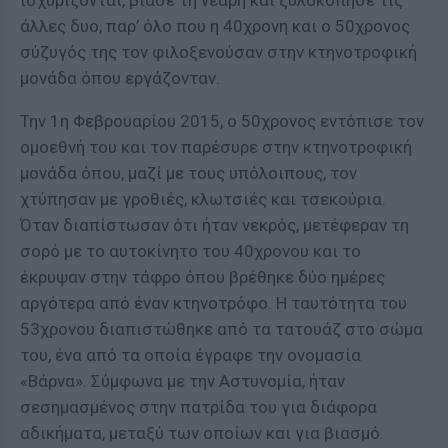
ισχυρίζονται, βίασε τη νεαρή και ξυλοκόπησε τις
άλλες δυο, παρ’ όλο που η 40χρονη και ο 50χρονος
σύζυγός της τον φιλοξενούσαν στην κτηνοτροφική
μονάδα όπου εργάζονταν.
Την 1η Φεβρουαρίου 2015, ο 50χρονος εντόπισε τον
ομοεθνή του και τον παρέσυρε στην κτηνοτροφική
μονάδα όπου, μαζί με τους υπόλοιπους, τον
χτύπησαν με γροθιές, κλωτσιές και τσεκούρια.
Όταν διαπίστωσαν ότι ήταν νεκρός, μετέφεραν τη
σορό με το αυτοκίνητο του 40χρονου και το
έκρυψαν στην τάφρο όπου βρέθηκε δύο ημέρες
αργότερα από έναν κτηνοτρόφο. Η ταυτότητα του
53χρονου διαπιστώθηκε από τα τατουάζ στο σώμα
του, ένα από τα οποία έγραφε την ονομασία
«Βάρνα». Σύμφωνα με την Αστυνομία, ήταν
σεσημασμένος στην πατρίδα του για διάφορα
αδικήματα, μεταξύ των οποίων και για βιασμό.