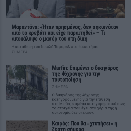
Μαραντόνα: «Ήταν πρησμένος, δεν σηκωνόταν
από το κρεβάτι και είχε παραιτηθεί» – Τι
αποκάλυψε ο μασέρ του στη δίκη
Η κατάθεση του Νικολά Ταφαρέλ στο δικαστήριο
ΣΉΜΕΡΑ
Marfin: Επιμένει ο δικηγόρος
της 46χρονης για την
ταυτοποίηση
ΣΉΜΕΡΑ
Ο δικηγόρος της 46χρονης
κατηγορούμενης για την επίθεση
στη Marfin, επιμένει κατηγορηματικά πως
τα στοιχεία που έχει στα χέρια της η
αστυνομία δεν στέκουν.
Καιρός: Πού θα «χτυπήσει» η
ζέστη σήμερα