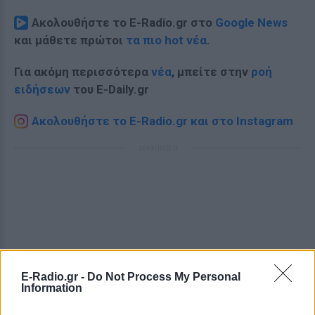
Ακολουθήστε το E-Radio.gr στο
Google News
και μάθετε πρώτοι
τα πιο hot νέα
.
Για ακόμη περισσότερα
νέα
, μπείτε στην
ροή
ειδήσεων
του E-Daily.gr
Ακολουθήστε το E-Radio.gr και στο Instagram
ΔΙΑΦΗΜΙΣΗ
E-Radio.gr -
Do Not Process My Personal
Information