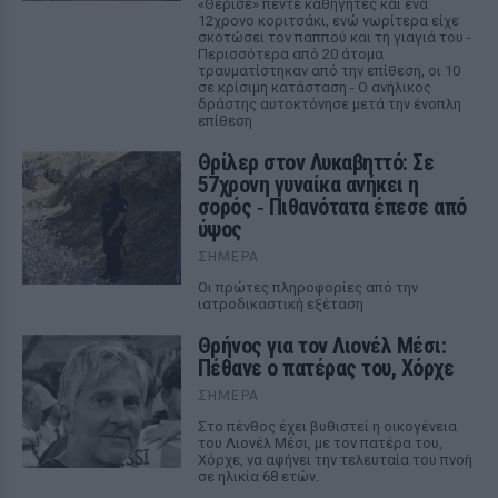
«Θέρισε» πέντε καθηγητές και ένα
12χρονο κοριτσάκι, ενώ νωρίτερα είχε
σκοτώσει τον παππού και τη γιαγιά του -
Περισσότερα από 20 άτομα
τραυματίστηκαν από την επίθεση, οι 10
σε κρίσιμη κατάσταση - Ο ανήλικος
δράστης αυτοκτόνησε μετά την ένοπλη
επίθεση
Θρίλερ στον Λυκαβηττό: Σε
57χρονη γυναίκα ανήκει η
σορός ‑ Πιθανότατα έπεσε από
ύψος
ΣΉΜΕΡΑ
Οι πρώτες πληροφορίες από την
ιατροδικαστική εξέταση
Θρήνος για τον Λιονέλ Μέσι:
Πέθανε ο πατέρας του, Χόρχε
ΣΉΜΕΡΑ
Στο πένθος έχει βυθιστεί η οικογένεια
του Λιονέλ Μέσι, με τον πατέρα του,
Χόρχε, να αφήνει την τελευταία του πνοή
σε ηλικία 68 ετών.