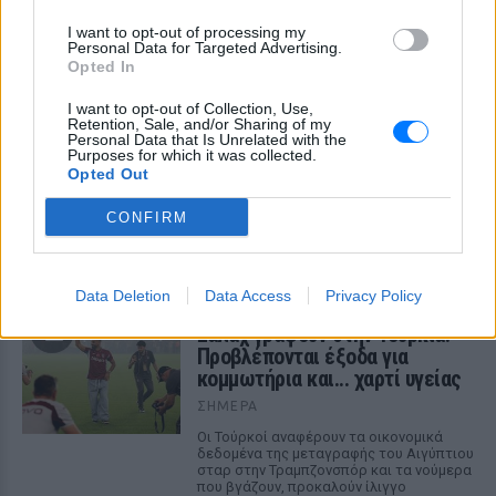
σωτηρίας
I want to opt-out of processing my
Πώς η Πυροσβεστική διέσωσε
Personal Data for Targeted Advertising.
πολίτες στη μεγάλη φωτιά της
Opted In
Αττικοβοιωτίας ‑
I want to opt-out of Collection, Use,
Συγκλονιστικά βίντεο
Retention, Sale, and/or Sharing of my
Personal Data that Is Unrelated with the
ΣΉΜΕΡΑ
Purposes for which it was collected.
Συγκλονιστικά πλάνα και εικόνες
Opted Out
έρχονται στο φως της δημοσιότητας
από τη μεγάλη φωτιά που ξέσπασε στις
CONFIRM
31 Ιουλίου στον Αγιο Βασίλειο, στον
Κιθαιρώνα Βοιωτίας και έφτασε μέχρι το
Πόρτο Γερμενό - Ο διττός ρόλος της
Πυροσβεστικής
Data Deletion
Data Access
Privacy Policy
Για αμύθητο συμβόλαιο του
Σαλάχ γράφουν στην Τουρκία:
Προβλέπονται έξοδα για
κομμωτήρια και... χαρτί υγείας
ΣΉΜΕΡΑ
Οι Τούρκοί αναφέρουν τα οικονομικά
δεδομένα της μεταγραφής του Αιγύπτιου
σταρ στην Τραμπζονσπόρ και τα νούμερα
που βγάζουν, προκαλούν ίλιγγο