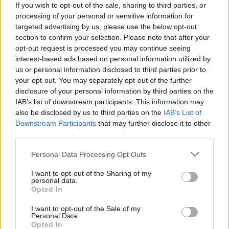
If you wish to opt-out of the sale, sharing to third parties, or
processing of your personal or sensitive information for
targeted advertising by us, please use the below opt-out
section to confirm your selection. Please note that after your
opt-out request is processed you may continue seeing
interest-based ads based on personal information utilized by
us or personal information disclosed to third parties prior to
your opt-out. You may separately opt-out of the further
disclosure of your personal information by third parties on the
IAB’s list of downstream participants. This information may
also be disclosed by us to third parties on the
IAB’s List of
ΔΕΙΤΕ ΕΠΙΣΗΣ
Downstream Participants
that may further disclose it to other
third parties.
ΣΤΗΝ ΙΔΙΑ ΚΑΤΗΓΟΡΙΑ
Personal Data Processing Opt Outs
I want to opt-out of the Sharing of my
Ιστορική μεταφορά 30
personal data.
φαλαινών μπελούγκα από τον
Opted In
Καναδά στις ΗΠΑ
I want to opt-out of the Sale of my
ΣΉΜΕΡΑ
Personal Data.
Πώς στήθηκε η αεροπορική γέφυρα
Opted In