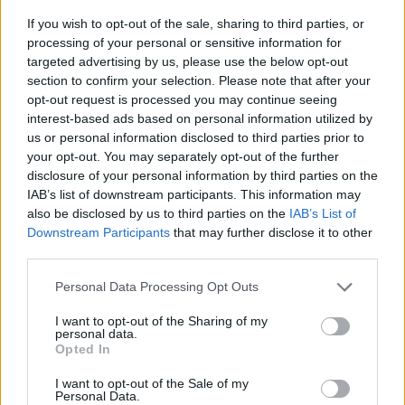
If you wish to opt-out of the sale, sharing to third parties, or
processing of your personal or sensitive information for
targeted advertising by us, please use the below opt-out
ΔΕΙΤΕ ΕΠΙΣΗΣ
section to confirm your selection. Please note that after your
opt-out request is processed you may continue seeing
interest-based ads based on personal information utilized by
ΣΤΗΝ ΙΔΙΑ ΚΑΤΗΓΟΡΙΑ
us or personal information disclosed to third parties prior to
your opt-out. You may separately opt-out of the further
Ξέχνα τα μουσεία: Οι τουρίστες
disclosure of your personal information by third parties on the
τρέχουν πλέον εδώ
IAB’s list of downstream participants. This information may
ΣΉΜΕΡΑ
also be disclosed by us to third parties on the
IAB’s List of
Downstream Participants
that may further disclose it to other
Και υπάρχει λόγος
third parties.
Personal Data Processing Opt Outs
Έγραψε ιστορία με την πένα
της: Η δημοσιογράφος που
I want to opt-out of the Sharing of my
άλλαξε τον ρόλο των γυναικών
personal data.
στην Παλαιστίνη
Opted In
ΣΉΜΕΡΑ
I want to opt-out of the Sale of my
Personal Data.
Η δημοσιογράφος που αψήφησε την