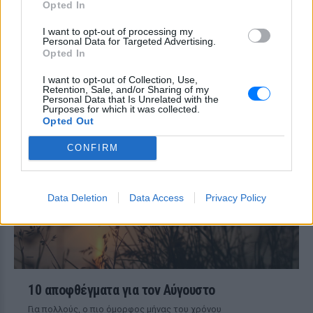
Opted In
εποχή της και έγινε σύμβολο ενός
ολόκληρου λαού
I want to opt-out of processing my
Η έρευνα που ανατρέπει όσα
Personal Data for Targeted Advertising.
Opted In
πιστεύαμε για την ανθρώπινη
δημιουργικότητα
I want to opt-out of Collection, Use,
ΣΉΜΕΡΑ
Retention, Sale, and/or Sharing of my
Personal Data that Is Unrelated with the
Mπορεί το ChatGPT να αντικαταστήσει
Purposes for which it was collected.
έναν συγγραφέα;
Opted Out
CONFIRM
Data Deletion
Data Access
Privacy Policy
10 αποφθέγματα για τον Αύγουστο
Για πολλούς, ο πιο όμορφος μήνας του χρόνου