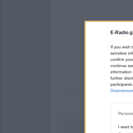
E-Radio.g
If you wish 
sensitive in
confirm you
continue se
information 
further disc
participants
Downstream 
Persona
I want t