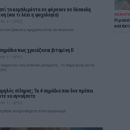
ιατί τα κομπλιμέντα σε φέρνουν σε δύσκολη
ση (και τι λέει η ψυχολογία)
ΘΕΜΑΤ
Η μούσ
ΡΙΝ 11 ΏΡΕΣ
κατέκτ
ό πού ξεκινά η αμηχανία όταν σε επαινούν
 σημάδια πως χρειάζεσαι βιταμίνη D
ΡΙΝ 11 ΏΡΕΣ
 σώμα σου σου στέλνει μηνύματα… το θέμα είναι αν τα
κούς
αμηλός σίδηρος; Τα 4 σημάδια που δεν πρέπει
οτέ να αγνοήσετε
ΡΙΝ 11 ΏΡΕΣ
 πρέπει να προσέχετε στον οργανισμό