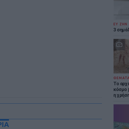
ΕΥ ΖΗΝ
3 σημά
ΘΕΜΑΤ
Το αρχ
κόσμο 
η χρήσ
ΡΙΑ