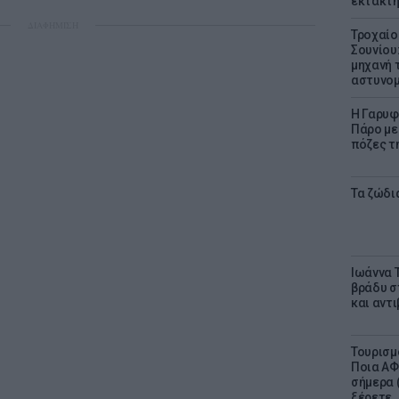
έκτακτη
ΔΙΑΦΗΜΙΣΗ
Τροχαίο
Σουνίου
μηχανή 
αστυνομ
Η Γαρυφ
Πάρο με 
πόζες τ
Τα ζώδια
Ιωάννα 
βράδυ σ
και αντ
Τουρισμ
Ποια ΑΦ
σήμερα (
ξέρετε