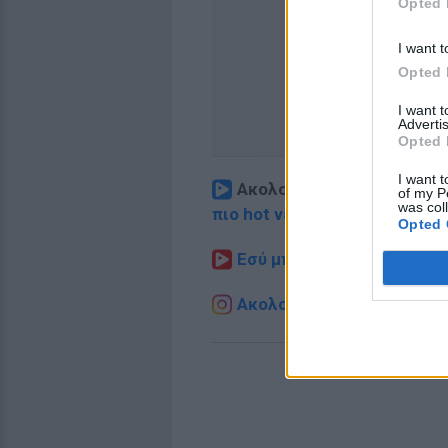
Opted 
I want t
Opted 
I want 
Advertis
Opted 
I want t
Ακολουθήστε το E-Radio.
of my P
was col
πιο hot νέα
.
Opted 
Εσύ μπήκες στο E-Daily.gr
Ακολουθήστε το E-Radio.g