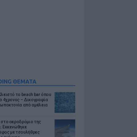
DING ΘΕΜΑΤΑ
Κλειστό το beach bar όπου
 ο 4χρονος – Δικογραφία
ρωποκτονία από αμέλεια
 στο αεροδρόμιο της
: Εκκενώθηκε
φος με τσουλήθρες