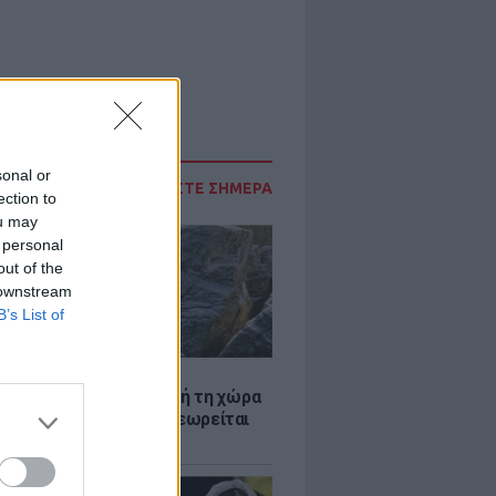
sonal or
ΔΙΑΒΑΣΤΕ ΣΗΜΕΡΑ
ection to
ou may
 personal
out of the
 downstream
B’s List of
Α
ξενη ελευθερία: Σε αυτή τη χώρα
ρώπης, το γuμνό δεν θεωρείται
ηση