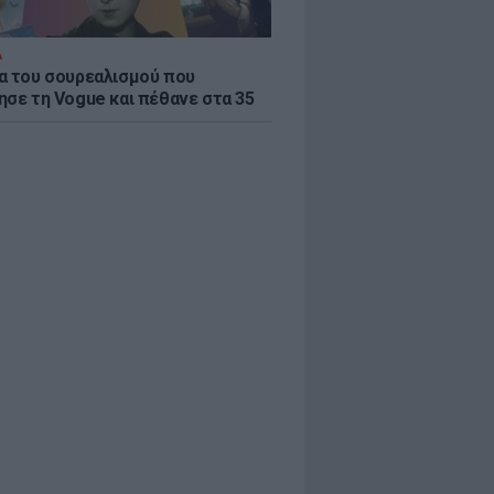
Α
α του σουρεαλισμού που
ησε τη Vogue και πέθανε στα 35