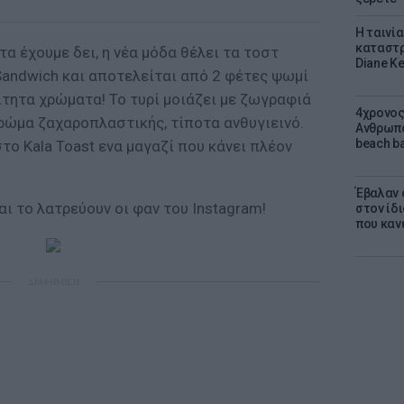
Η ταινί
καταστρ
τα έχουμε δει, η νέα μόδα θέλει τα τοστ
Diane K
Sandwich και αποτελείται από 2 φέτες ψωμί
αίτητα χρώματα! Το τυρί μοιάζει με ζωγραφιά
4χρονος
ρώμα ζαχαροπλαστικής, τίποτα ανθυγιεινό.
Ανθρωπο
beach ba
το Kala Toast ενα μαγαζί που κάνει πλέον
Έβαλαν 
αι το λατρεύουν οι φαν του Instagram!
στον ίδι
που καν
ΔΙΑΦΗΜΙΣΗ