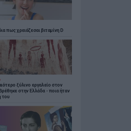
δια πως χρειάζεσαι βιταμίνη D
Α
αιότερο ξύλινο εργαλείο στον
βρέθηκε στην Ελλάδα - ποια ήταν
η του