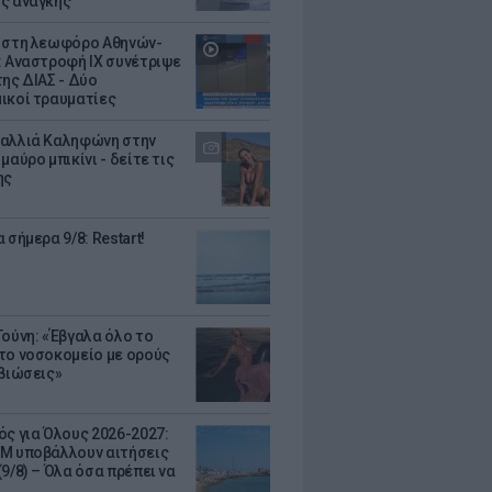
ς ανάγκης
 στη λεωφόρο Αθηνών-
: Αναστροφή ΙΧ συνέτριψε
της ΔΙΑΣ - Δύο
ικοί τραυματίες
αλλιά Καληφώνη στην
μαύρο μπικίνι - δείτε τις
ης
 σήμερα 9/8: Restart!
Τούνη: «Έβγαλα όλο το
το νοσοκομείο με ορούς
ιβιώσεις»
ός για Όλους 2026-2027:
Μ υποβάλλουν αιτήσεις
9/8) – Όλα όσα πρέπει να