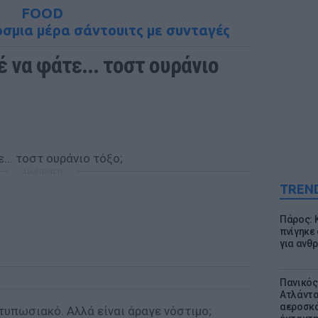
FOOD
όσμια μέρα σάντουιτς με συνταγές
 να φάτε... τοστ ουράνιο 
ΔΙΑΦΗΜΙΣΗ
TREN
Πάρος: 
πνίγηκε
για ανθ
Πανικός
Ατλάντα
αεροσκά
ντυπωσιακό. Αλλά είναι άραγε νόστιμο;