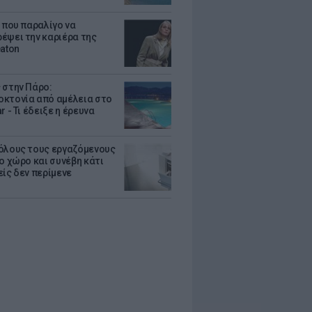
α που παραλίγο να
έψει την καριέρα της
eaton
 στην Πάρο:
κτονία από αμέλεια στο
r - Τι έδειξε η έρευνα
όλους τους εργαζόμενους
ο χώρο και συνέβη κάτι
είς δεν περίμενε