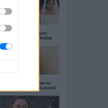
Α
τικό των βασιλικών γάμων
αι σε ένα ορυχείο της Ουαλίας
τα κομπλιμέντα σε φέρνουν σε
 θέση (και τι λέει η ψυχολογία)