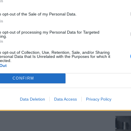
In
o opt-out of the Sale of my Personal Data.
In
to opt-out of processing my Personal Data for Targeted
ΘΕΜΑΤ
ing.
Το μυσ
In
κρύβετ
o opt-out of Collection, Use, Retention, Sale, and/or Sharing
gr στο
Google News
και μάθετε πρώτοι
τα
ersonal Data that Is Unrelated with the Purposes for which it
lected.
Out
; Τα νέα της ημέρας και ότι σου κάνει κλικ!
CONFIRM
r και στο Instagram
ΕΥ ΖΗΝ
Data Deletion
Data Access
Privacy Policy
ΔΙΑΦΗΜΙΣΗ
Γιατί 
δύσκολη