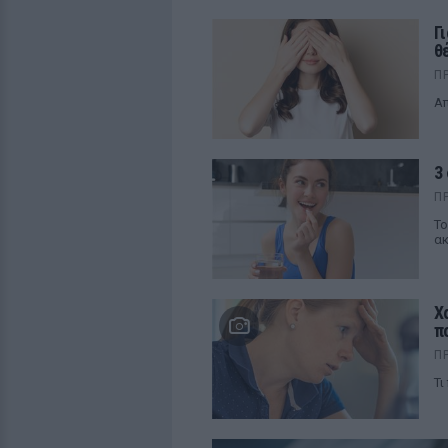
Γ
θέ
Π
Απ
3
Π
Το
α
Χ
π
Π
Τι