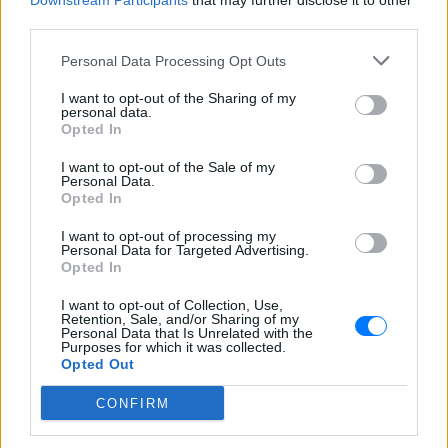
Downstream Participants
that may further disclose it to other
ΣΉΜΕΡΑ
third parties.
Η Instagrammer έδειξε στους
διαδικτυακούς της ακόλουθους εικόνες
Personal Data Processing Opt Outs
από την απόδρασή της
I want to opt-out of the Sharing of my
Ο Λάκης Γαβαλάς έκλεισε τα 74
personal data.
και μοιράστηκε ένα μήνυμα που
Opted In
συγκίνησε ‑ Τι έγραψε για τη
ζωή, τους γονείς του και την
I want to opt-out of the Sale of my
Personal Data.
υγεία του
Opted In
ΣΉΜΕΡΑ
I want to opt-out of processing my
Ο διάσημος σχεδιαστής μόδας
Personal Data for Targeted Advertising.
μοιράστηκε ένα συγκινητικό μήνυμα στο
Opted In
Instagram, μιλώντας για την οικογένειά
του, τη δημιουργικότητά του και τη χαρά
της ζωής.
I want to opt-out of Collection, Use,
Retention, Sale, and/or Sharing of my
Personal Data that Is Unrelated with the
Purposes for which it was collected.
Opted Out
CONFIRM