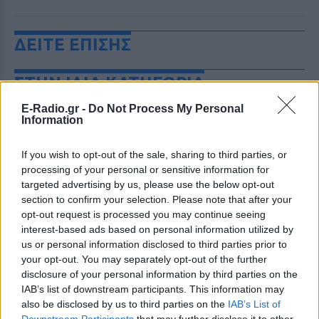
ΔΕΙΤΕ ΕΠΙΣΗΣ
ΣΤΗΝ ΙΔΙΑ ΚΑΤΗΓΟΡΙΑ
E-Radio.gr -
Do Not Process My Personal
«Δεν θα το ξεχάσω όσο ζω»: Η
Information
συγκλονιστική εξομολόγηση
της Αγγελικής Ηλιάδη για τη
If you wish to opt-out of the sale, sharing to third parties, or
στιγμή που είδε τον Ιησού
processing of your personal or sensitive information for
ΣΉΜΕΡΑ
targeted advertising by us, please use the below opt-out
Η τραγουδίστρια περιέγραψε μέσα από
section to confirm your selection. Please note that after your
το Instagram μια εμπειρία που λέει πως
opt-out request is processed you may continue seeing
έζησε όταν ο γιος της νοσηλευόταν στο
νοσοκομείο της Αρτας.
interest-based ads based on personal information utilized by
us or personal information disclosed to third parties prior to
Η Ιωάννα Τούνη δημοσίευσε
your opt-out. You may separately opt-out of the further
υλικό από τις διακοπές της στη
disclosure of your personal information by third parties on the
Μύκονο: Όσο και αν έχω
IAB’s list of downstream participants. This information may
ταξιδέψει, αυτός είναι ο
also be disclosed by us to third parties on the
IAB’s List of
αγαπημένος μου προορισμός