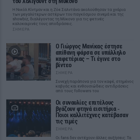
του Χόλιγουντ στη Μύκονο
Η Νικόλ Κίντμαν και η Ζόε Σαλντάνα ακολούθησαν τα χνάρια
των μεγαλύτερων αστέρων του παγκόσμιου σινεμά και της
showbiz, διαλέγοντας τη Μύκονο για τις φετινές
καλοκαιρινές τους αποδράσεις.
ΣΉΜΕΡΑ
Ο Γιώργος Μανίκας έστησε
απίθανη φάρσα σε υπάλληλο
καφετέριας – Τι έγινε στο
βίντεο
ΣΉΜΕΡΑ
Συνεχή παράπονα για τον καφέ, στημένος
καβγάς και ενθουσιώδεις αντιδράσεις
από τους followers του
Οι συναυλίες επιτέλους
βγάζουν φτηνά εισιτήρια ‑
Ποιοι καλλιτέχνες κατέβασαν
τις τιμές
ΣΉΜΕΡΑ
Οι fans δεν αντέχουν άλλες αυξήσεις: Τα