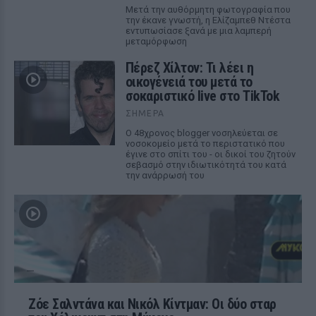
Μετά την αυθόρμητη φωτογραφία που
την έκανε γνωστή, η Ελίζαμπεθ Ντέστα
εντυπωσίασε ξανά με μια λαμπερή
μεταμόρφωση
Πέρεζ Χίλτον: Τι λέει η
οικογένειά του μετά το
σοκαριστικό live στο TikTok
ΣΉΜΕΡΑ
Ο 48χρονος blogger νοσηλεύεται σε
νοσοκομείο μετά το περιστατικό που
έγινε στο σπίτι του - οι δικοί του ζητούν
σεβασμό στην ιδιωτικότητά του κατά
την ανάρρωσή του
Ζόε Σαλντάνα και Νικόλ Κίντμαν: Οι δύο σταρ