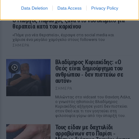
Data Deletion
Data Access
Privacy Policy
O Γιώργος Παράσχος ξανά στο νοσοκομείο για
θεραπεία κατά του καρκίνου
«Πάμε για νέα θεραπεία», έγραψε στα social media και
χάρισε ένα μεγάλο χαμόγελο στους followers του
ΣΉΜΕΡΑ
Βλαδίμηρος Κυριακίδης: «Ο
Θεός είναι δημιούργημα του
ανθρώπου ‑ δεν πιστεύω σε
αυτόν»
ΣΉΜΕΡΑ
Μιλώντας στο vidcast του Θανάση Λάλα,
ο γνωστός ηθοποιός Βλαδίμηρος
Κυριακίδης εξήγησε γιατί δεν πιστεύει
στον Θεό και τι τον γοητεύει στη
φιλοσοφία γύρω από την ύπαρξή του.
Τους είδαν με δαχτυλίδι
αρραβώνων στο Παρίσι ‑