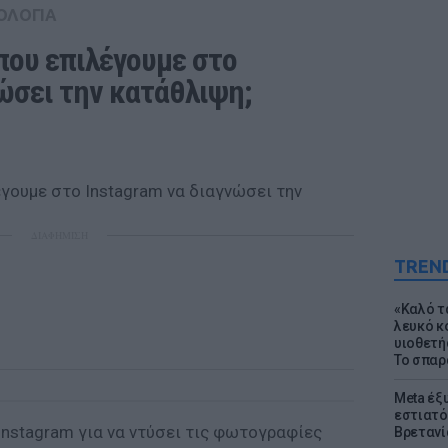
ΟΛΟΓΙΑ
που επιλέγουμε στο 
νώσει την κατάθλιψη;
ΔΙΑΦΗΜΙΣΗ
TREN
«Καλό τα
λευκό κ
υιοθετή
Το σπαρ
Meta έξυ
εστιατό
Instagram για να ντύσει τις φωτογραφίες
Βρετανί