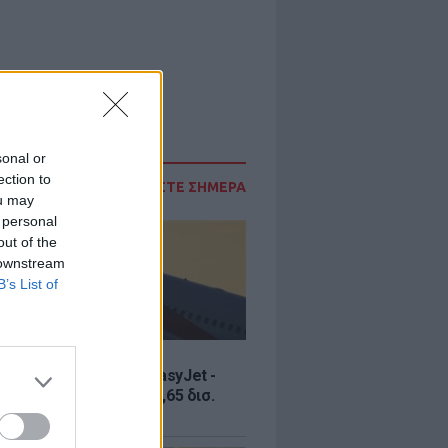
sonal or
ection to
ΔΙΑΒΑΣΤΕ ΣΗΜΕΡΑ
ou may
 personal
out of the
 downstream
B’s List of
Σ
ία εξαγοράς για την EasyJet -
ερικανική Appolo για 6,65 δισ.