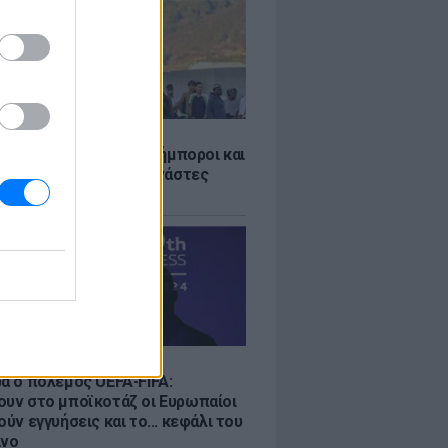
Σ
 «Οι κάτοικοι είναι ανήμποροι και
ι αγωνία» - 5.000 μετανάστες
νουν στην περιοχή
Σ
ρα ο πόλεμος UEFA-FIFA:
ουν στο μποϊκοτάζ οι Ευρωπαίοι
ούν εγγυήσεις και το... κεφάλι του
ίνο