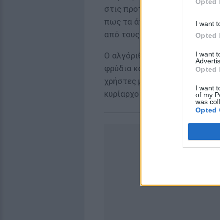
Opted 
στις προτιμήσεις των υπόλοι
πως τα άτομα με καταθλιπτικ
I want t
από τους υπόλοιπους.
Opted 
I want 
Ο αλγόριθμος διαβάζει και ά
Advertis
φρύδια κάποιου μπορούν να δε
Opted 
χρήστες με καταθλιπτική τάσ
I want t
κυρίαρχο χρώμα το μπλε (βλέπ
of my P
was col
Opted 