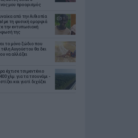
νος μου προορισμός
υναίκα από την Αιθιοπία
ral με τη φυσική ομορφιά
ίτε την εντυπωσιακή
ρφωσή της
ναι το μόνο ζώδιο που
α τέλη Αυγούστου θα δει
του να αλλάζει
ρα έχτισε τσιμεντένιο
00 χλμ. για τα τσουνάμι -
τίζει και γιατί διχάζει