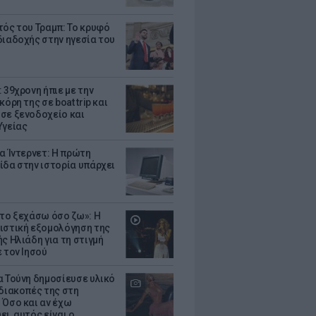
τός του Τραμπ: Το κρυφό
διαδοχής στην ηγεσία του
 39χρονη ήπιε με την
κόρη της σε boat trip και
σε ξενοδοχείο και
Υγείας
ια Ίντερνετ: Η πρώτη
ίδα στην ιστορία υπάρχει
 το ξεχάσω όσο ζω»: Η
ιστική εξομολόγηση της
ς Ηλιάδη για τη στιγμή
 τον Ιησού
α Τούνη δημοσίευσε υλικό
 διακοπές της στη
 Όσο και αν έχω
ι, αυτός είναι ο