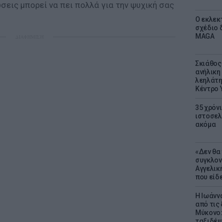
εις μπορεί να πει πολλά για την ψυχική σας
Ο εκλεκ
σχέδιο 
MAGA
ΔΙΑΦΗΜΙΣΗ
Σκιάθος:
ανήλικη 
λεηλάτη
Κέντρο 
35 χρόν
ιστοσελ
ακόμα
«Δεν θα
συγκλον
Αγγελική
που είδε
Η Ιωάνν
από τις
Μύκονο:
ταξιδέψε