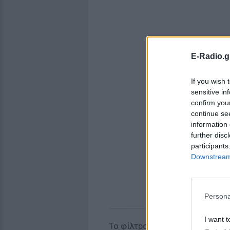
E-Radio.g
If you wish 
sensitive in
confirm you
continue se
information 
further disc
participants
Downstream 
Persona
I want t
Το φίλτρο το “Valencia”, που