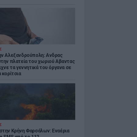
Σ
ην Αλεξανδρούπολη: Ανδρας
στην πλατεία του χωριού Αβαντας
ιχνε τα γεννητικά του όργανα σε
 κορίτσια
Σ
στην Κρήνη Φαρσάλων: Εναέρια
αι SMS από το 112