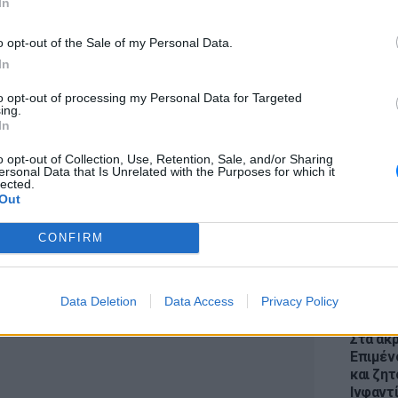
In
πων! Επίσης οι ερευνητές υποστήριξαν
ές τάσεις ανεβάζουν περισσότερες selfies
o opt-out of the Sale of my Personal Data.
In
to opt-out of processing my Personal Data for Targeted
λλα χαρακτηριστικά- όπως για παράδειγμα τα
ing.
ΕΙΔΗΣΕΙ
ίξουν αν κάποιος είναι μελαγχολικός ενώ οι
In
Θέουτα:
η αποφεύγουν να δημοσιεύουν εικόνες με
γεμάτο
o opt-out of Collection, Use, Retention, Sale, and/or Sharing
ε ουρανό ή θάλασσα) και αγαπούν το γκρίζο.
ersonal Data that Is Unrelated with the Purposes for which it
παραμέ
lected.
Out
ΔΙΑΦΗΜΙΣΗ
CONFIRM
Data Deletion
Data Access
Privacy Policy
ΕΙΔΗΣΕΙ
Στα άκ
Επιμέν
και ζητ
Ινφαντ