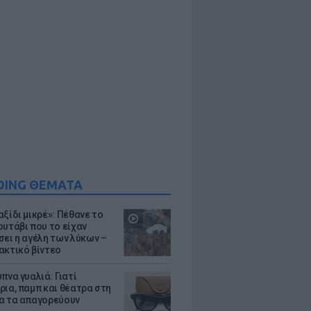
DING ΘΕΜΑΤΑ
ξίδι μικρέ»: Πέθανε το
ουτάβι που το είχαν
σει η αγέλη των λύκων –
ακτικό βίντεο
πνα γυαλιά: Γιατί
ρια, παμπ και θέατρα στη
α τα απαγορεύουν