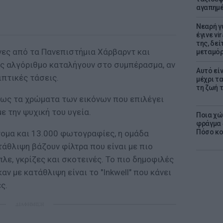
αγαπημέ
Νεαρή γ
έγινε vi
της, δε
ες από τα Πανεπιστήμια Χάρβαρντ και
μεταμό
ς αλγόριθμο καταλήγουν στο συμπέρασμα, αν
Αυτό εί
ιπτικές τάσεις.
μέχρι τ
τη ζωή 
ως τα χρώματα των εικόνων που επιλέγει
ε την ψυχική του υγεία.
Ποια χώ
φράγμα 4
Πόσο κοσ
τομα και 13.000 φωτογραφίες, η ομάδα
άθλιψη βάζουν φίλτρα που είναι με πιο
λε, γκρίζες και σκοτεινές. Το πιο δημοφιλές
ν με κατάθλιψη είναι το "Inkwell" που κάνει
ες.
ΔΙΑΦΗΜΙΣΗ