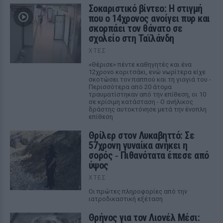
Σοκαριστικό βίντεο: Η στιγμή
που ο 14χρονος ανοίγει πυρ και
σκορπάει τον θάνατο σε
σχολείο στη Ταϊλάνδη
ΧΤΕΣ
«Θέρισε» πέντε καθηγητές και ένα
12χρονο κοριτσάκι, ενώ νωρίτερα είχε
σκοτώσει τον παππού και τη γιαγιά του -
Περισσότερα από 20 άτομα
τραυματίστηκαν από την επίθεση, οι 10
σε κρίσιμη κατάσταση - Ο ανήλικος
δράστης αυτοκτόνησε μετά την ένοπλη
επίθεση
Θρίλερ στον Λυκαβηττό: Σε
57χρονη γυναίκα ανήκει η
σορός ‑ Πιθανότατα έπεσε από
ύψος
ΧΤΕΣ
Οι πρώτες πληροφορίες από την
ιατροδικαστική εξέταση
Θρήνος για τον Λιονέλ Μέσι: