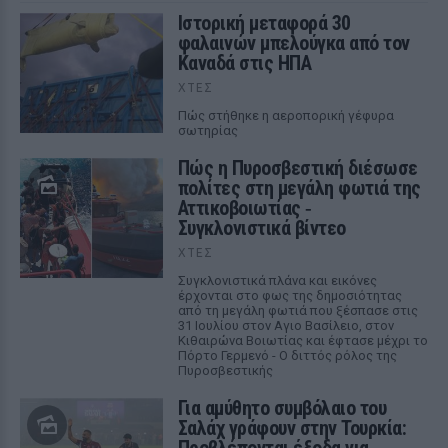
Ιστορική μεταφορά 30
φαλαινών μπελούγκα από τον
Καναδά στις ΗΠΑ
ΧΤΕΣ
Πώς στήθηκε η αεροπορική γέφυρα
σωτηρίας
Πώς η Πυροσβεστική διέσωσε
πολίτες στη μεγάλη φωτιά της
Αττικοβοιωτίας ‑
Συγκλονιστικά βίντεο
ΧΤΕΣ
Συγκλονιστικά πλάνα και εικόνες
έρχονται στο φως της δημοσιότητας
από τη μεγάλη φωτιά που ξέσπασε στις
31 Ιουλίου στον Αγιο Βασίλειο, στον
Κιθαιρώνα Βοιωτίας και έφτασε μέχρι το
Πόρτο Γερμενό - Ο διττός ρόλος της
Πυροσβεστικής
Για αμύθητο συμβόλαιο του
Σαλάχ γράφουν στην Τουρκία: