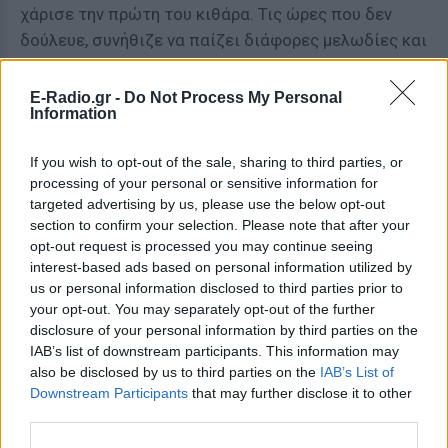
χάρισε την πρώτη του κιθάρα. Τις ώρες που δεν
δούλευε, συνήθιζε να παίζει διάφορες μελωδίες και
προσπαθούσε να μάθει, συνοδεύοντάς τη με την
υπέροχη λαϊκή φωνή του. Ένας περαστικός τον
E-Radio.gr -
Do Not Process My Personal
Information
άκουσε ένα βράδυ και του πρότεινε να τραγουδήσει
στην ταβέρνα του. Η μεγάλη πορεία του στο
If you wish to opt-out of the sale, sharing to third parties, or
τραγούδι του μόλις είχε αρχίσει.
processing of your personal or sensitive information for
targeted advertising by us, please use the below opt-out
Από το 1950, όταν έκανε την πρώτη του
section to confirm your selection. Please note that after your
επαγγελματική εμφάνιση μέχρι και το 1965,
opt-out request is processed you may continue seeing
δούλευε σε νυχτερινά κέντρα. Τότε αποφάσισε να
interest-based ads based on personal information utilized by
us or personal information disclosed to third parties prior to
τα εγκαταλείψει και να αφοσιωθεί μόνο στην
your opt-out. You may separately opt-out of the further
δισκογραφία, που είχε ξεκινήσει από το 1952. Το
disclosure of your personal information by third parties on the
1975 σταμάτησε τα πάντα, μέχρι που επανήλθε
IAB’s list of downstream participants. This information may
στην δισκογραφία το 1987.
also be disclosed by us to third parties on the
IAB’s List of
Downstream Participants
that may further disclose it to other
Η περίοδος μεταξύ 1957 και 1965 ήταν πιο
third parties.
δημιουργική για τον Στέλιο Καζαντζίδη. Γνώρισε