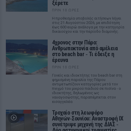
ξέρετε
ΠΡΙΝ 10 ΏΡΕΣ
Η προθεσμία υποβολής αιτήσεων λήγει
στις 21 Αυγούστου 2026, με επιδότηση
έως 600 ευρώ ανάλογα με την κατηγορία
δικαιούχου και την περίοδο διαμονής.
4χρονος στην Πάρο:
Ανθρωποκτονία από αμέλεια
στο beach bar ‑ Τι έδειξε η
έρευνα
ΠΡΙΝ 10 ΏΡΕΣ
Γονείς και ιδιοκτήτης του beach bar στη
φημισμένη παραλία της Πάρου
αντιμετωπίζουν κατηγορίες μετά τον
πνιγμό του μικρού παιδιού σε πισίνα - ο
ιδιοκτήτης, δηλωμένος ως
ναυαγοσώστης, παραπέμπεται στον
εισαγγελέα
Τροχαίο στη λεωφόρο
Αθηνών‑Σουνίου: Αναστροφή ΙΧ
συνέτριψε μηχανή της ΔΙΑΣ ‑
Δύο αστυνομικοί τραυματίες