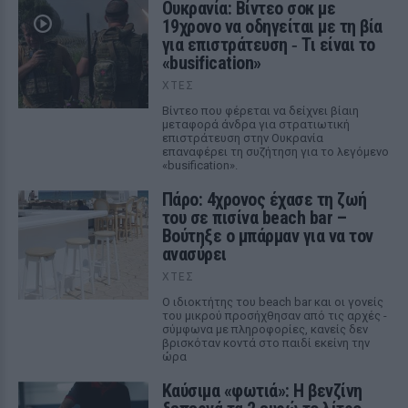
Ουκρανία: Βίντεο σοκ με
19χρονο να οδηγείται με τη βία
για επιστράτευση ‑ Τι είναι το
«busification»
ΧΤΕΣ
Βίντεο που φέρεται να δείχνει βίαιη
μεταφορά άνδρα για στρατιωτική
επιστράτευση στην Ουκρανία
επαναφέρει τη συζήτηση για το λεγόμενο
«busification».
Πάρο: 4χρονος έχασε τη ζωή
του σε πισίνα beach bar –
Βούτηξε ο μπάρμαν για να τον
ανασύρει
ΧΤΕΣ
Ο ιδιοκτήτης του beach bar και οι γονείς
του μικρού προσήχθησαν από τις αρχές -
σύμφωνα με πληροφορίες, κανείς δεν
βρισκόταν κοντά στο παιδί εκείνη την
ώρα
Καύσιμα «φωτιά»: Η βενζίνη