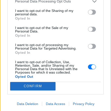
Personal Data Processing Opt Outs
την Μαρινέλλα στην Θεσσαλονίκη και η συνεργασία
τους ήταν άκρως επιτυχημένη, ερμηνεύοντας μαζί
I want to opt-out of the Sharing of my
personal data.
μεγάλους συνθέτες, μεταξύ των οποίων ο
Opted In
Τσιτσάνης, ο Χιώτης και ο Παπαϊωάννου. Το 1964 ο
I want to opt-out of the Sale of my
Καζαντζίδης ενώθηκε με την Μαρινέλλα και με τα
Personal Data.
Opted In
δεσμά του γάμου, ένας γάμος όμως που κράτησε
μόλις δυο χρόνια. Εφτά χρόνια αργότερα η
I want to opt-out of processing my
Personal Data for Targeted Advertising.
Μαρινέλλα θα παντρευτεί τον Τόλη Βοσκόπουλο. Ο
Opted In
Καζαντζίδης περίμενε 12 χρόνια για να γνωρίσει
την κυρά-Βάσω, τον «θησαυρό», όπως συνήθιζε να
I want to opt-out of Collection, Use,
Retention, Sale, and/or Sharing of my
την λέει. Έμειναν μαζί μέχρι τον θάνατό του,,,
Personal Data that Is Unrelated with the
Purposes for which it was collected.
Opted Out
Τα πιο γνωστά τραγούδια του είναι η
«Μαντουβάλα», το «Απόψε φίλα με», το «Υπάρχω»,
CONFIRM
«Το αγριολούλουδο» κ.α. Το κύκνειο άσμα του ήταν ο
δίσκος «Έρχονται χρόνια δύσκολα».
Data Deletion
Data Access
Privacy Policy
Πέθανε στις 14 Σεπτεμβρίου 2001, σε ηλικία 70