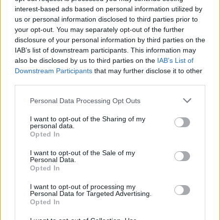
ΣΤΗΝ ΙΔΙΑ ΚΑΤΗΓΟΡΙΑ
interest-based ads based on personal information utilized by
us or personal information disclosed to third parties prior to
your opt-out. You may separately opt-out of the further
Ο μοναδικός Αμερικανός
disclosure of your personal information by third parties on the
πρόεδρος που έχει παραιτηθεί
IAB’s list of downstream participants. This information may
ΠΡΙΝ 9 ΏΡΕΣ
also be disclosed by us to third parties on the
IAB’s List of
Η συγκάλυψη, οι ταινίες και το «Smoking
Downstream Participants
that may further disclose it to other
Gun»
third parties.
Το κατακόκκινο σπίτι που
Personal Data Processing Opt Outs
μοιάζει να αιωρείται πάνω από
I want to opt-out of the Sharing of my
το Κάπρι
personal data.
Opted In
ΠΡΙΝ 9 ΏΡΕΣ
Ένα αρχιτεκτονικό θαύμα κρυμμένο
I want to opt-out of the Sale of my
στους βράχους
Personal Data.
Opted In
Το κόλπο τους αποκαλύφθηκε
λίγο πριν φύγουν από το νησί ‑
I want to opt-out of processing my
Το ταξίδι τελείωσε με
Personal Data for Targeted Advertising.
χειροπέδες στο αεροδρόμιο
Opted In
ΠΡΙΝ 9 ΏΡΕΣ