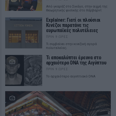
Από γκαράζ στο Σικάγο, στην αιχμή της
θεωρητικής φυσικής στο Χάρβαρντ
Explainer: Γιατί οι πλούσιοι
Κινέζοι παρατάνε τις
ευρωπαϊκές πολυτέλειες
ΠΡΙΝ 9 ΏΡΕΣ
Τι συμβαίνει στην κινεζική αγορά
πολυτελείας;
Τι αποκαλύπτει έρευνα στο
αρχαιότερο DNA της Αιγύπτου
ΠΡΙΝ 9 ΏΡΕΣ
Το αρχαιότερο αιγυπτιακό DNA