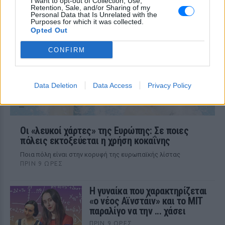
I want to opt-out of Collection, Use,
Retention, Sale, and/or Sharing of my
Το «δωρεάν» ταξίδι που τελικά τους
Personal Data that Is Unrelated with the
βγήκε πολύ ακριβό
Purposes for which it was collected.
Opted Out
CONFIRM
Data Deletion
Data Access
Privacy Policy
Οι «λευκοί χάρτες» της Ευρώπης: Σε ποιες
πόλεις εκτοξεύεται η χρήση κοκαΐνης
Ποια πόλη είναι στην κορυφή της ευρωπαϊκής λίστας
ΠΡΙΝ 9 ΏΡΕΣ
Η γυναίκα που χαρακτηρίζεται
«ο νέος Αϊνστάιν» και το MIT
παραλίγο να την ... χάσει
ΠΡΙΝ 9 ΏΡΕΣ