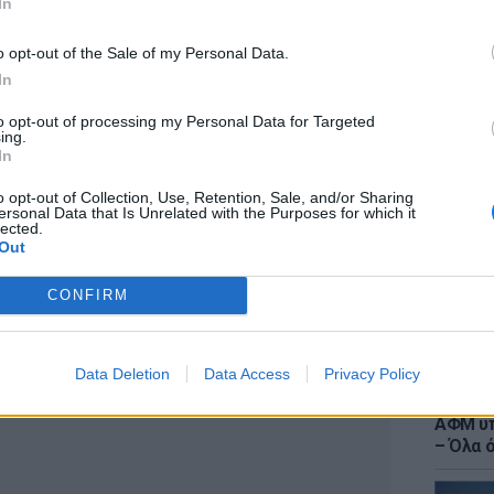
In
o opt-out of the Sale of my Personal Data.
In
to opt-out of processing my Personal Data for Targeted
LIFESTY
ing.
Ιωάννα
In
στο νο
αντιβι
o opt-out of Collection, Use, Retention, Sale, and/or Sharing
ersonal Data that Is Unrelated with the Purposes for which it
lected.
Out
CONFIRM
ΔΙΑΦΗΜΙΣΗ
Data Deletion
Data Access
Privacy Policy
ΕΙΔΗΣΕΙ
Τουρισ
ΑΦΜ υπ
– Όλα 