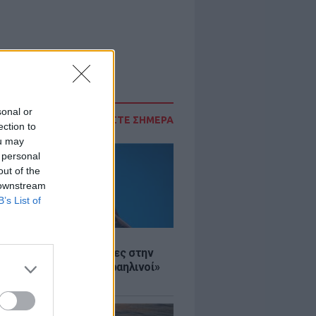
sonal or
ΔΙΑΒΑΣΤΕ ΣΗΜΕΡΑ
ection to
ou may
 personal
out of the
 downstream
B’s List of
Σ
ινό ΥΠΕΞ προς τουρίστες στην
 «Κρύψτε ότι είστε Ισραηλινοί»
διαδηλώσεων