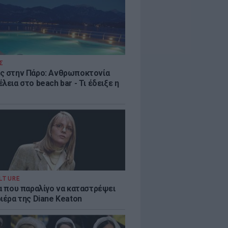
Σ
ς στην Πάρο: Ανθρωποκτονία
λεια στο beach bar - Τι έδειξε η
LTURE
ία που παραλίγο να καταστρέψει
ιέρα της Diane Keaton