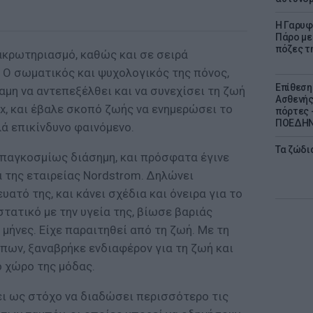
Η Γαρυφ
Πάρο με 
πόζες τ
ακρωτηριασμό, καθώς και σε σειρά
Ο σωματικός και ψυχολογικός της πόνος,
Επίθεση
αμη να αντεπεξέλθει και να συνεχίσει τη ζωή
Ασθενής
ex, και έβαλε σκοπό ζωής να ενημερώσει το
πόρτες -
ΠΟΕΔΗΝ 
λά επικίνδυνο φαινόμενο.
Τα ζώδια
 παγκοσμίως διάσημη, και πρόσφατα έγινε
 της εταιρείας Nordstrom. Δηλώνει
ευατό της, και κάνει σχέδια και όνειρα για το
στατικό με την υγεία της, βίωσε βαριάς
μήνες. Είχε παραιτηθεί από τη ζωή. Με τη
πων, ξαναβρήκε ενδιαφέρον για τη ζωή και
ο χώρο της μόδας.
ει ως στόχο να διαδώσει περισσότερο τις