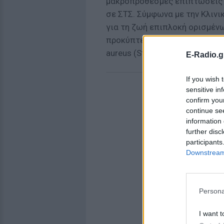
μακροπρόθεσμες επιπτώσεις τ
σε ΣΤΣ. Σύμφωνα με την Κλινικ
για τη ζωή επιπλοκή ορισμέ
προκύπτει από τοξίνες που π
aureus (Staph).
E-Radio.g
If you wish 
sensitive in
confirm you
continue se
information 
further disc
participants
Downstream 
Persona
I want t