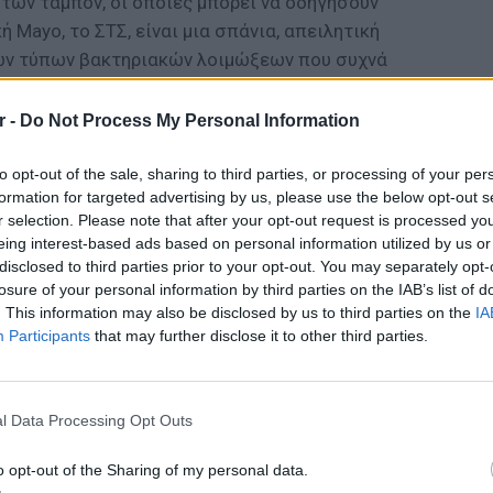
ων ταμπόν, οι οποίες μπορεί να οδηγήσουν
ή Mayo, το ΣΤΣ, είναι μια σπάνια, απειλητική
νων τύπων βακτηριακών λοιμώξεων που συχνά
αράγονται από το βακτήριο Staphylococcus
r -
Do Not Process My Personal Information
ΔΙΑΦΗΜΙΣΗ
to opt-out of the sale, sharing to third parties, or processing of your per
formation for targeted advertising by us, please use the below opt-out s
r selection. Please note that after your opt-out request is processed y
eing interest-based ads based on personal information utilized by us or
disclosed to third parties prior to your opt-out. You may separately opt-
losure of your personal information by third parties on the IAB’s list of
. This information may also be disclosed by us to third parties on the
IA
Participants
that may further disclose it to other third parties.
ΕΙΔΗΣΕΙ
Ισραηλ
Ελλάδα:
l Data Processing Opt Outs
λόγω 
o opt-out of the Sharing of my personal data.