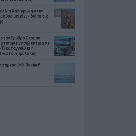
αλλιά Καληφώνη στην
μαύρο μπικίνι - δείτε τις
ης
 στον Ερυθρό Σταυρό:
 χτύπησε νοσηλεύτρια σε
 Τι καταγγέλλει η
για τους φύλακες
 σήμερα 9/8: Restart!