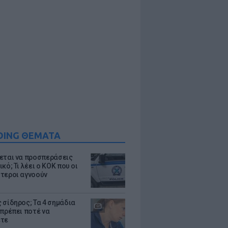
DING ΘΕΜΑΤΑ
εται να προσπεράσεις
κό; Τι λέει ο ΚΟΚ που οι
τεροι αγνοούν
 σίδηρος; Τα 4 σημάδια
 πρέπει ποτέ να
ετε