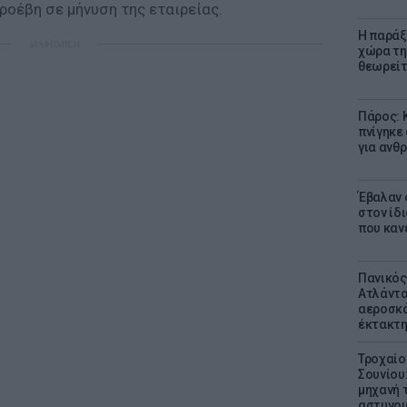
ροέβη σε μήνυση της εταιρείας.
Η παράξ
ΔΙΑΦΗΜΙΣΗ
χώρα τη
θεωρείτ
Πάρος: 
πνίγηκε
για ανθ
Έβαλαν 
στον ίδι
που καν
Πανικός
Ατλάντα
αεροσκά
έκτακτη
Τροχαίο
Σουνίου
μηχανή 
αστυνομ