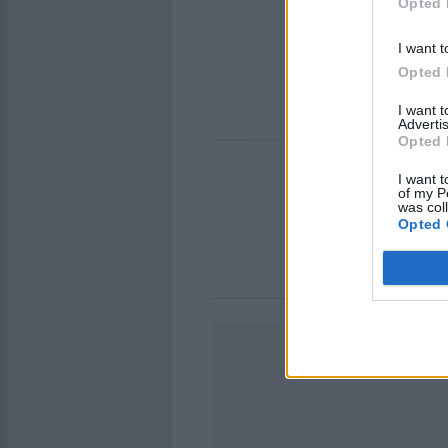
Opted 
I want t
Opted 
I want 
Advertis
Opted 
I want t
of my P
was col
Opted 