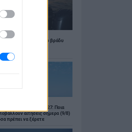
LE
 Τούνη: «Έβγαλα όλο το βράδυ
σοκομείο με ορούς και
ώσεις»
Σ
μός για Όλους 2026-2027: Ποια
οβάλλουν αιτήσεις σήμερα (9/8)
όσα πρέπει να ξέρετε