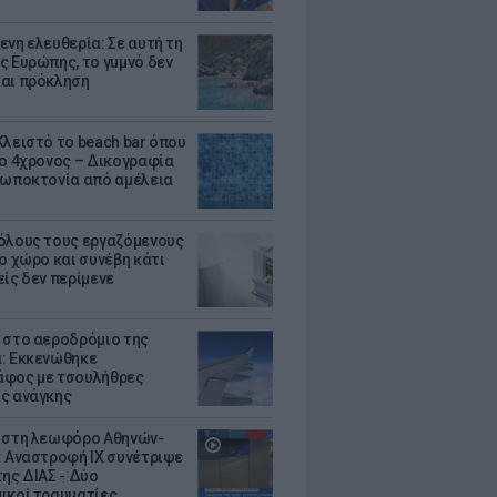
ενη ελευθερία: Σε αυτή τη
ς Ευρώπης, το γuμνό δεν
αι πρόκληση
Κλειστό το beach bar όπου
 ο 4χρονος – Δικογραφία
ρωποκτονία από αμέλεια
όλους τους εργαζόμενους
ο χώρο και συνέβη κάτι
είς δεν περίμενε
 στο αεροδρόμιο της
: Εκκενώθηκε
φος με τσουλήθρες
ς ανάγκης
 στη λεωφόρο Αθηνών-
: Αναστροφή ΙΧ συνέτριψε
της ΔΙΑΣ - Δύο
ικοί τραυματίες