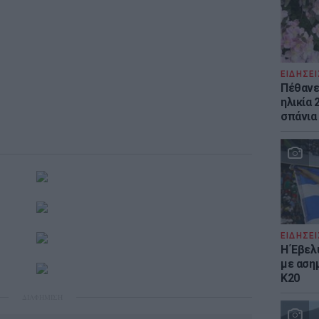
ΕΙΔΗΣΕΙ
Πέθανε 
ηλικία 
σπάνια
ΕΙΔΗΣΕΙ
Η Έβελ
με αση
Κ20
ΔΙΑΦΗΜΙΣΗ