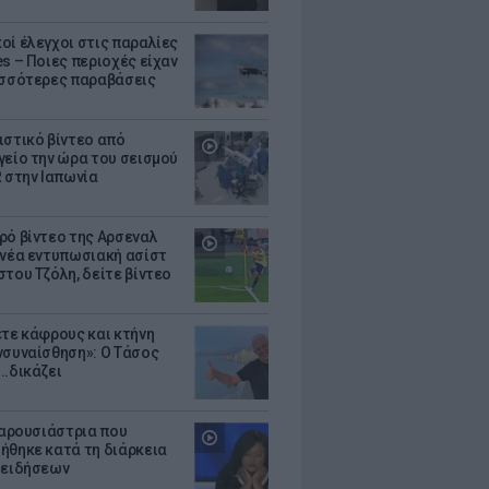
οί έλεγχοι στις παραλίες
es – Ποιες περιοχές είχαν
ισσότερες παραβάσεις
ιστικό βίντεο από
γείο την ώρα του σεισμού
R στην Ιαπωνία
ρό βίντεο της Αρσεναλ
 νέα εντυπωσιακή ασίστ
στου Τζόλη, δείτε βίντεο
ετε κάφρους και κτήνη
νσυναίσθηση»: Ο Τάσος
..δικάζει
 παρουσιάστρια που
ήθηκε κατά τη διάρκεια
 ειδήσεων