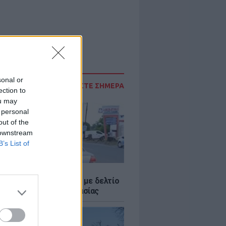
sonal or
ΔΙΑΒΑΣΤΕ ΣΗΜΕΡΑ
ection to
ou may
 personal
out of the
 downstream
B’s List of
Σ
ο Ρίκο: Διανομή νερού με δελτίο
ω παρατεταμένης ξηρασίας