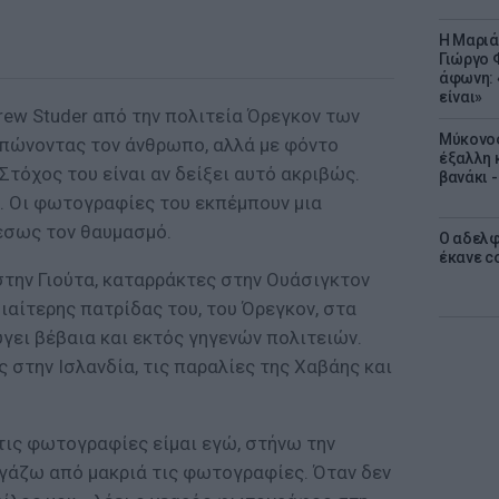
Η Μαριά
Γιώργο 
άφωνη: 
είναι»
w Studer από την πολιτεία Όρεγκον των
Μύκονος
υπώνοντας τον άνθρωπο, αλλά με φόντο
έξαλλη 
Στόχος του είναι αν δείξει αυτό ακριβώς.
βανάκι 
.. Οι φωτογραφίες του εκπέμπουν μια
έσως τον θαυμασμό.
Ο αδελφ
έκανε c
την Γιούτα, καταρράκτες στην Ουάσιγκτον
διαίτερης πατρίδας του, του Όρεγκον, στα
ύγει βέβαια και εκτός γηγενών πολιτειών.
στην Ισλανδία, τις παραλίες της Χαβάης και
ις φωτογραφίες είμαι εγώ, στήνω την
βγάζω από μακριά τις φωτογραφίες. Όταν δεν