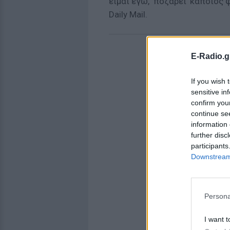
είμαι εγώ, ‘ποζάρει’ κάποιος
Daily Mail.
E-Radio.g
If you wish 
sensitive in
confirm you
continue se
information 
further disc
participants
Downstream 
Persona
I want t