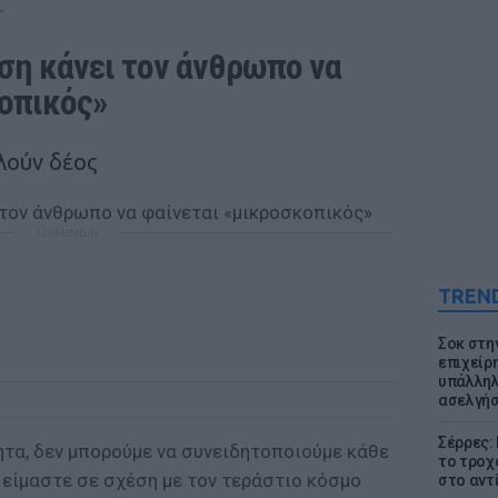
T
ση κάνει τον άνθρωπο να 
οπικός» 
λούν δέος
ΔΙΑΦΗΜΙΣΗ
TREN
Σοκ στη
επιχείρ
υπάλληλ
ασελγήσ
Σέρρες:
ητα, δεν μπορούμε να συνειδητοποιούμε κάθε
το τροχ
 είμαστε σε σχέση με τον τεράστιο κόσμο
στο αντ