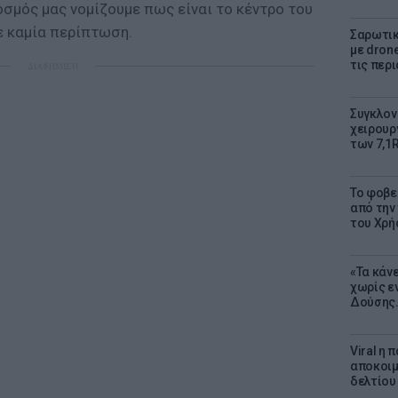
οσμός μας νομίζουμε πως είναι το κέντρο του
σε καμία περίπτωση.
Σαρωτικ
με dron
τις περ
ΔΙΑΦΗΜΙΣΗ
Συγκλον
χειρουρ
των 7,1
Το φοβε
από την
του Χρή
«Τα κάν
χωρίς ε
Δούσης.
Viral η
αποκοιμ
δελτίου