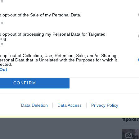
In
o opt-out of the Sale of my Personal Data.
In
ΕΙΔΗΣΕΙ
to opt-out of processing my Personal Data for Targeted
Φωτιά 
ing.
«ήρωες
In
τους έ
o opt-out of Collection, Use, Retention, Sale, and/or Sharing
ersonal Data that Is Unrelated with the Purposes for which it
lected.
ΔΙΑΦΗΜΙΣΗ
Out
CONFIRM
LIFESTY
Data Deletion
Data Access
Privacy Policy
Αριελ 
ασχολο
πρόκει