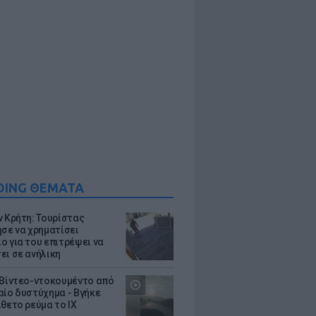
DING ΘΕΜΑΤΑ
ν Κρήτη: Τουρίστας
ησε να χρηματίσει
ο για του επιτρέψει να
ει σε ανήλικη
 Βίντεο-ντοκουμέντο από
αίο δυστύχημα - Βγήκε
ίθετο ρεύμα το ΙΧ