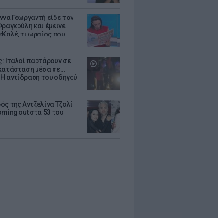
ννα Γεωργαντή είδε τον
Φραγκούλη και έμεινε
«Καλέ, τι ωραίος που
: Ιταλοί παρτάρουν σε
κατάσταση μέσα σε...
- Η αντίδραση του οδηγού
ός της Αντζελίνα Τζολί
oming out στα 53 του