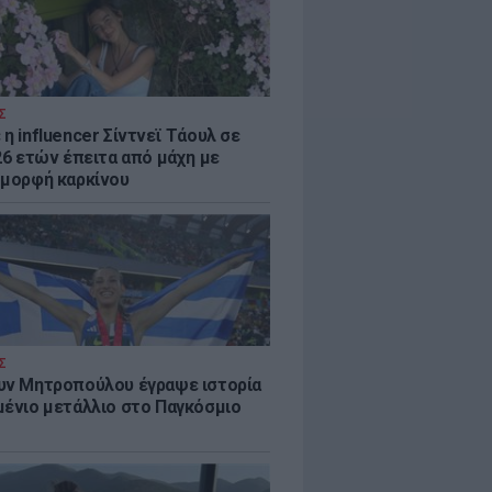
Σ
η influencer Σίντνεϊ Τάουλ σε
26 ετών έπειτα από μάχη με
 μορφή καρκίνου
Σ
υν Μητροπούλου έγραψε ιστορία
μένιο μετάλλιο στο Παγκόσμιο