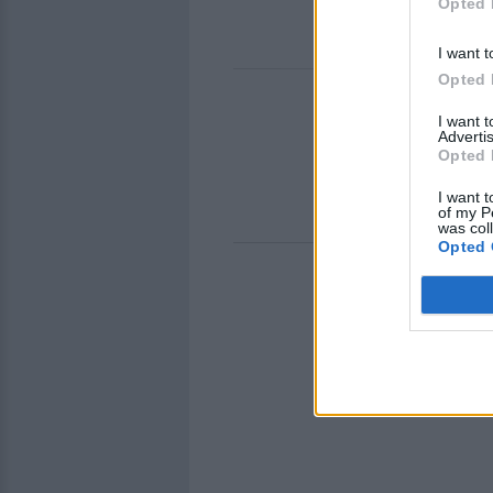
Opted 
I want t
Opted 
I want 
Advertis
Opted 
I want t
of my P
was col
Opted 