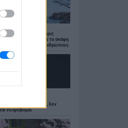
Σ
στο Ρέθυμνο: Οι τέσσερις
 της θάλασσας» που με τα σκάφη
σωσαν πάνω από 100 ανθρώπους
LE
Κωνσταντινίδη: Τώρα
ύνται με το δέρμα μου, δεν
ται να κρύβομαι