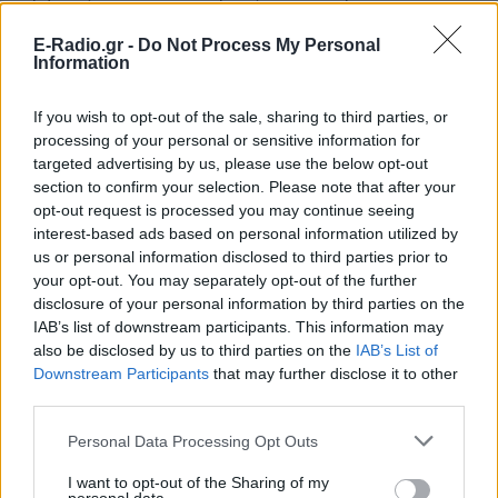
Το 2005 ο Τραμπ παντρεύτηκε για τρίτη φορά την
E-Radio.gr -
Do Not Process My Personal
Information
κατά 25 χρόνια μικρότερή του Μελάνια Κλάους, ένα
μοντέλο από τη Σλοβενία, με την οποία απόκτησε
If you wish to opt-out of the sale, sharing to third parties, or
ένα ακόμη αγοράκι.
processing of your personal or sensitive information for
targeted advertising by us, please use the below opt-out
section to confirm your selection. Please note that after your
opt-out request is processed you may continue seeing
Παρότι έχει τη φήμη του σεξιστή, δεν έχει
interest-based ads based on personal information utilized by
κατηγορηθεί ποτέ για σεξουαλική παρενόχληση,
us or personal information disclosed to third parties prior to
λύνει πάντοτε τις υποθέσεις του εξωδικαστικά,
your opt-out. You may separately opt-out of the further
disclosure of your personal information by third parties on the
έχει απολύσει τους περισσότερους υπαλλήλους
IAB’s list of downstream participants. This information may
στις επιχειρήσεις της Αμερικής, ενώ παρότι την
also be disclosed by us to third parties on the
IAB’s List of
αντιμεταναστευτική ρητορική του, στις
Downstream Participants
that may further disclose it to other
επιχειρήσεις του δουλεύουν κατά κύριο λόγο
third parties.
μετανάστες.
Personal Data Processing Opt Outs
Μένει να δούμε πόσο θα τον αλλάξει ο τίτλος του
I want to opt-out of the Sharing of my