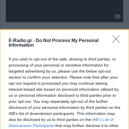
Στο πλαίσιο της επίσκεψής του ο Μπιλ Κλίντον
μίλησε σε εκδήλωση του Ελληνο-αμερικανικού
E-Radio.gr -
Do Not Process My Personal
Information
Επιμελητηρίου όπου απέδωσε εύσημα στην
ελληνική κυβέρνηση για την οικονομική ανάπτυξη
If you wish to opt-out of the sale, sharing to third parties, or
της χώρας και αναγνώρισε εμμέσως ως λάθος τη
processing of your personal or sensitive information for
στάση των ΗΠΑ κατά τη διάρκεια της δικτατορίας,
targeted advertising by us, please use the below opt-out
σημειώνοντας ότι η Ουάσιγκτον προέταξε το
section to confirm your selection. Please note that after your
opt-out request is processed you may continue seeing
στρατηγικό της συμφέρον λόγω του Ψυχρού
interest-based ads based on personal information utilized by
Πολέμου. Υποστήριξε την ορθότητα για την
us or personal information disclosed to third parties prior to
απόφαση των ΗΠΑ να επιτεθούν στο
your opt-out. You may separately opt-out of the further
Κοσσυφοπέδιο, έσπευσε όμως να τονίσει ότι
disclosure of your personal information by third parties on the
IAB’s list of downstream participants. This information may
κατανοεί τους λόγους για τους οποίους πολλοί
also be disclosed by us to third parties on the
IAB’s List of
Έλληνες αντέδρασαν σ' αυτή την επιλογή.
Downstream Participants
that may further disclose it to other