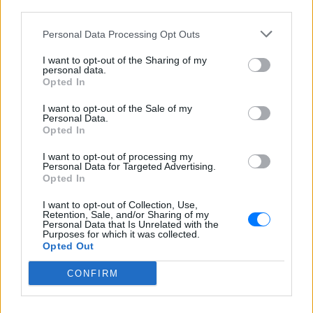
third parties.
Όπως έγινε γνωστό με κείμενο που έδωσε στη
δημοσιότητα μονομερώς ο Λευκός Οίκος μετά το
Personal Data Processing Opt Outs
πέρας της επίσκεψης του Μπιλ Κλίντον, υπήρξε η
I want to opt-out of the Sharing of my
συμφωνία με τον πρωθυπουργό Κώστα Σημίτη για
personal data.
Opted In
μια πρωτοβουλία τεχνολογικής συνεργασίας στα
Βαλκάνια και συμφωνία του ελληνικού υπουργείου
I want to opt-out of the Sale of my
Personal Data.
Γεωργίας να επιτρέψει στις ΗΠΑ να μεταφέρουν
Opted In
ανθρωπιστική βοήθεια σε σιτηρά μέσω της
I want to opt-out of processing my
Ελλάδας σε άλλες χώρες της περιοχής. Επίσης, οι
Personal Data for Targeted Advertising.
ΗΠΑ δεσμεύτηκαν να αναθεωρήσουν την προσφυγή
Opted In
τους εναντίον της Ελλάδας στον Παγκόσμιο
I want to opt-out of Collection, Use,
Οργανισμό Εμπορίου για τις απώλειες από τα
Retention, Sale, and/or Sharing of my
Personal Data that Is Unrelated with the
πνευματικά δικαιώματα στον τηλεοπτικό τομέα και
Purposes for which it was collected.
Opted Out
να εξακολουθήσουν να είναι προμηθευτές των
ελληνικών Ενόπλων Δυνάμεων.
CONFIRM