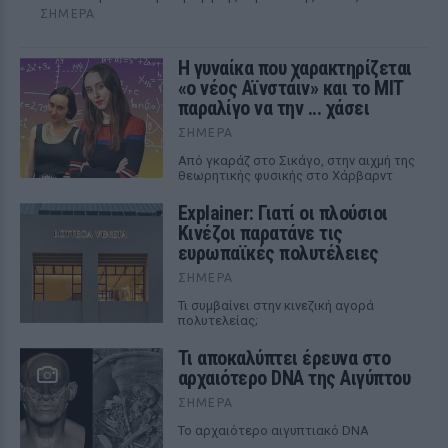
ΣΉΜΕΡΑ
Η γυναίκα που χαρακτηρίζεται
«ο νέος Αϊνστάιν» και το MIT
παραλίγο να την ... χάσει
ΣΉΜΕΡΑ
Από γκαράζ στο Σικάγο, στην αιχμή της
θεωρητικής φυσικής στο Χάρβαρντ
Explainer: Γιατί οι πλούσιοι
Κινέζοι παρατάνε τις
ευρωπαϊκές πολυτέλειες
ΣΉΜΕΡΑ
Τι συμβαίνει στην κινεζική αγορά
πολυτελείας;
Τι αποκαλύπτει έρευνα στο
αρχαιότερο DNA της Αιγύπτου
ΣΉΜΕΡΑ
Το αρχαιότερο αιγυπτιακό DNA