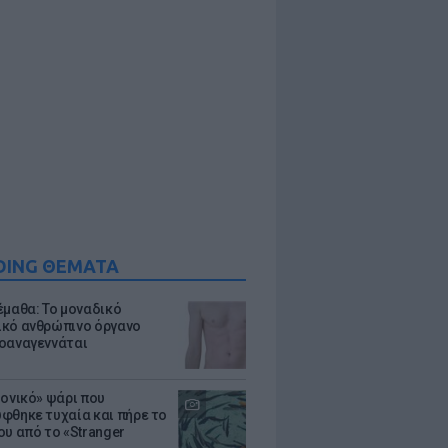
DING ΘΕΜΑΤΑ
έμαθα: Το μοναδικό
κό ανθρώπινο όργανο
οαναγεννάται
μονικό» ψάρι που
φθηκε τυχαία και πήρε το
ου από το «Stranger