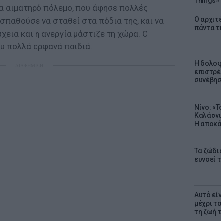
Things»
να αιματηρό πόλεμο, που άφησε πολλές
Ο αρχιτ
σπαθούσε να σταθεί στα πόδια της, και να
πάντα τ
χεια και η ανεργία μάστιζε τη χώρα. Ο
υ πολλά ορφανά παιδιά.
Η δολοφ
ΔΙΑΦΗΜΙΣΗ
επιστρέ
συνέβησ
Νίνο: «
Καλάσνι
Η αποκά
Τα ζώδια
ευνοεί 
Αυτό εί
μέχρι τ
τη ζωή 