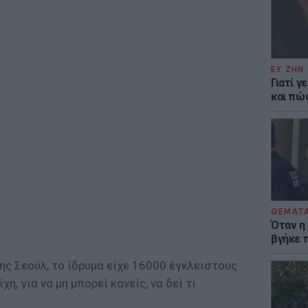
ΕΥ ΖΗΝ
Γιατί γ
και πώ
ΘΕΜΑΤ
Όταν η
βγήκε 
ης Σεούλ, το ίδρυμα είχε 16000 έγκλειστους
η, για να μη μπορεί κανείς, να δεί τι