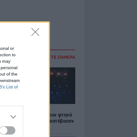
sonal or
ection to
ΔΙΑΒΑΣΤΕ ΣΗΜΕΡΑ
ou may
 personal
out of the
 downstream
B’s List of
LE
αυλίες επιτέλους βγάζουν φτηνά
ια - Ποιοι καλλιτέχνες κατέβασαν
ές