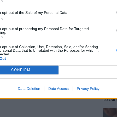
In
ική. Το ίδρυμα ήταν βιτρίνα, ένος σύγχρονου
o opt-out of the Sale of my Personal Data.
ας, από 8 έως 16 ετών, χρησιμοποιούνταν ως
In
 κατασκευάζε μεταλλικά αντικείμενα, ξύλινες
οτε χρειαζόταν η βιομηχανία της χώρας.
to opt-out of processing my Personal Data for Targeted
ing.
ΘΕΜΑΤ
In
Έφτιαξ
μουσική
o opt-out of Collection, Use, Retention, Sale, and/or Sharing
έφεραν από μεταδοτικές ασθένειες, που
ersonal Data that Is Unrelated with the Purposes for which it
lected.
ν συνθηκών που επικρατούσαν στο ίδρυμα.
Out
ες, κακοποιούνταν σεξουαλικά, δούλευαν 16
ν καθημερινό φαινόμενο. Τρόφιμοι, που τώρα
CONFIRM
οβλήματα, μιλούν για τουλάχιστον 5
Data Deletion
Data Access
Privacy Policy
ΘΕΜΑΤ
ΔΙΑΦΗΜΙΣΗ
Explain
το «Μικ