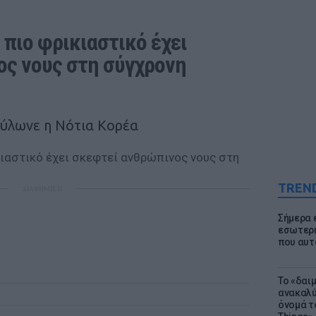
 πιο φρικιαστικό έχει 
ς νους στη σύγχρονη 
ούλωνε η Νότια Κορέα
TREN
ΔΙΑΦΗΜΙΣΗ
Σήμερα 
εσωτερι
που αυτ
Το «δαι
ανακαλύ
όνομά τ