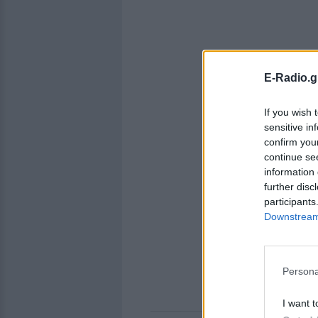
E-Radio.g
If you wish 
sensitive in
confirm you
continue se
information 
further disc
participants
Downstream 
Persona
I want t