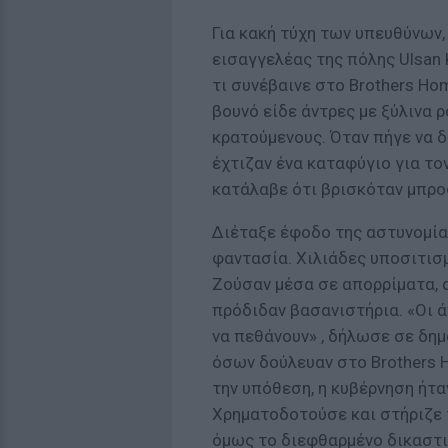
Για κακή τύχη των υπευθύνων,
εισαγγελέας της πόλης Ulsan
τι συνέβαινε στο Brothers Hom
βουνό είδε άντρες με ξύλινα 
κρατούμενους. Όταν πήγε να δε
έχτιζαν ένα καταφύγιο για το
κατάλαβε ότι βρισκόταν μπρο
Διέταξε έφοδο της αστυνομίας
φαντασία. Χιλιάδες υποσιτισμ
Ζούσαν μέσα σε απορρίματα, α
πρόδιδαν βασανιστήρια. «Οι 
να πεθάνουν» , δήλωσε σε δη
όσων δούλευαν στο Brothers H
την υπόθεση, η κυβέρνηση ήτ
Χρηματοδοτούσε και στήριζε 
όμως το διεφθαρμένο δικαστικ