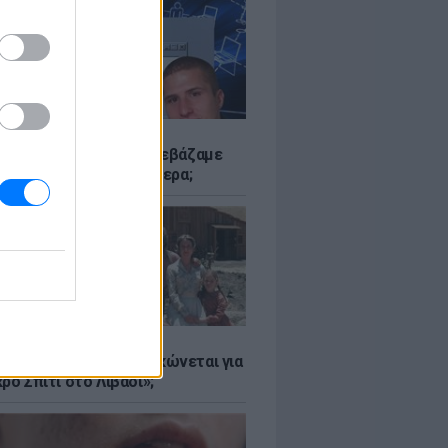
Α
αν το Napster που κατεβάζαμε
 - Πού βρίσκονται σήμερα;
Α
er: Γιατί η Αμερική τσακώνεται για
ρό Σπίτι στο Λιβάδι»;