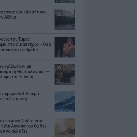
έκτονας που άλλαξε για
ην Αθήνα
ονία του Tupac
φει στο δικαστήριο – Όσα
αν εκείνο το βράδυ
Τον «γάζωσαν» με
κοφ στη Θεσσαλονίκη» –
λυψη του Ψινάκη
 σήμερα 6/8: Η μέρα
τις συζητήσεις
ναι το μόνο ζώδιο που
α τέλη Αυγούστου θα δει
του να αλλάζει