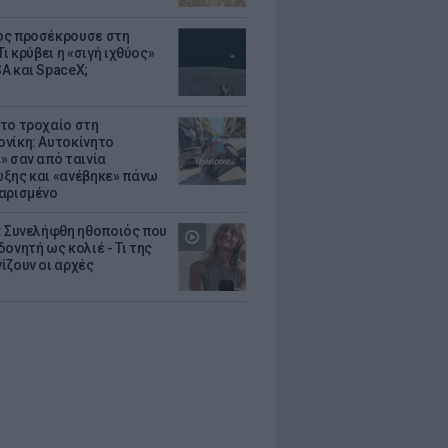
ς προσέκρουσε στη
Τι κρύβει η «σιγή ιχθύος»
A και SpaceX;
το τροχαίο στη
νίκη: Αυτοκίνητο
» σαν από ταινία
ξης και «ανέβηκε» πάνω
αρισμένο
: Συνελήφθη ηθοποιός που
oνητή ως κολιέ - Τι της
ίζουν οι αρχές