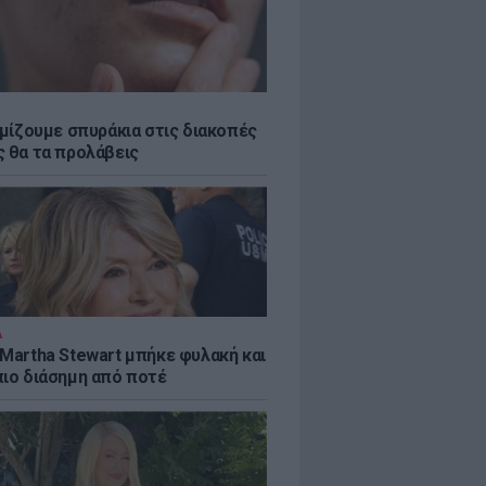
εμίζουμε σπυράκια στις διακοπές
ς θα τα προλάβεις
Α
 Martha Stewart μπήκε φυλακή και
πιο διάσημη από ποτέ