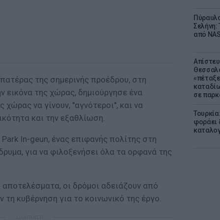
Πύραυλο
Σελήνη: 
από NAS
Απίστευ
Θεσσαλο
«πέταξε
 πατέρας της σημερινής προέδρου, στη
καταδίω
ν εικόνα της χώρας, δημιούργησε ένα
σε παρκ
χώρας να γίνουν, ''αγνότεροι'', και να
Τουρκία
ικότητα και την εξαθλίωση.
φοράει δ
καταλογ
 Park In-geun, ένας επιφανής πολίτης στη
ίδρυμα, για να φιλοξενήσει όλα τα ορφανά της
ι αποτελέσματα, οι δρόμοι αδειάζουν από
ν τη κυβέρνηση για το κοινωνικό της έργο.
ΔΙΑΦΗΜΙΣΗ