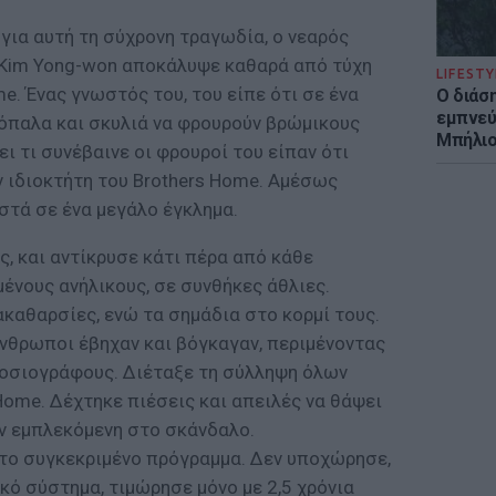
 για αυτή τη σύχρονη τραγωδία, ο νεαρός
 Kim Yong-won αποκάλυψε καθαρά από τύχη
LIFESTY
e. Ένας γνωστός του, του είπε ότι σε ένα
Ο διάσ
εμπνεύ
ρόπαλα και σκυλιά να φρουρούν βρώμικους
Μπήλιο
ι τι συνέβαινε οι φρουροί του είπαν ότι
ν ιδιοκτήτη του Brothers Home. Αμέσως
στά σε ένα μεγάλο έγκλημα.
, και αντίκρυσε κάτι πέρα από κάθε
ένους ανήλικους, σε συνθήκες άθλιες.
καθαρσίες, ενώ τα σημάδια στο κορμί τους.
άνθρωποι έβηχαν και βόγκαγαν, περιμένοντας
μοσιογράφους. Διέταξε τη σύλληψη όλων
ome. Δέχτηκε πιέσεις και απειλές να θάψει
αν εμπλεκόμενη στο σκάνδαλο.
το συγκεκριμένο πρόγραμμα. Δεν υποχώρησε,
ό σύστημα, τιμώρησε μόνο με 2,5 χρόνια