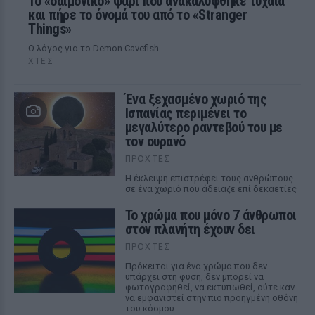
Το «δαιμονικό» ψάρι που ανακαλύφθηκε τυχαία
και πήρε το όνομά του από το «Stranger
Things»
Ο λόγος για το Demon Cavefish
ΧΤΕΣ
Ένα ξεχασμένο χωριό της
Ισπανίας περιμένει το
μεγαλύτερο ραντεβού του με
τον ουρανό
ΠΡΟΧΤΈΣ
Η έκλειψη επιστρέφει τους ανθρώπους
σε ένα χωριό που άδειαζε επί δεκαετίες
Το χρώμα που μόνο 7 άνθρωποι
στον πλανήτη έχουν δει
ΠΡΟΧΤΈΣ
Πρόκειται για ένα χρώμα που δεν
υπάρχει στη φύση, δεν μπορεί να
φωτογραφηθεί, να εκτυπωθεί, ούτε καν
να εμφανιστεί στην πιο προηγμένη οθόνη
του κόσμου