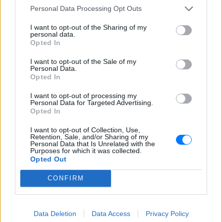
Personal Data Processing Opt Outs
Ξέχνα τα μουσεία: Οι τουρίστες
τρέχουν πλέον εδώ
I want to opt-out of the Sharing of my
personal data.
ΣΉΜΕΡΑ
Opted In
Και υπάρχει λόγος
I want to opt-out of the Sale of my
Personal Data.
Opted In
Έγραψε ιστορία με την πένα
της: Η δημοσιογράφος που
I want to opt-out of processing my
Personal Data for Targeted Advertising.
άλλαξε τον ρόλο των γυναικών
Opted In
στην Παλαιστίνη
I want to opt-out of Collection, Use,
ΣΉΜΕΡΑ
Retention, Sale, and/or Sharing of my
Η δημοσιογράφος που αψήφησε την
Personal Data that Is Unrelated with the
Purposes for which it was collected.
εποχή της και έγινε σύμβολο ενός
ολόκληρου λαού
Opted Out
Η έρευνα που ανατρέπει όσα
CONFIRM
πιστεύαμε για την ανθρώπινη
δημιουργικότητα
ΣΉΜΕΡΑ
Data Deletion
Data Access
Privacy Policy