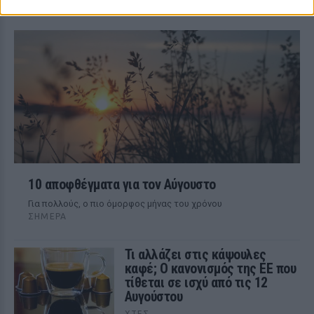
Mπορεί το ChatGPT να αντικαταστήσει
έναν συγγραφέα;
10 αποφθέγματα για τον Αύγουστο
Για πολλούς, ο πιο όμορφος μήνας του χρόνου
ΣΉΜΕΡΑ
Τι αλλάζει στις κάψουλες
καφέ; Ο κανονισμός της ΕΕ που
τίθεται σε ισχύ από τις 12
Αυγούστου
ΧΤΕΣ