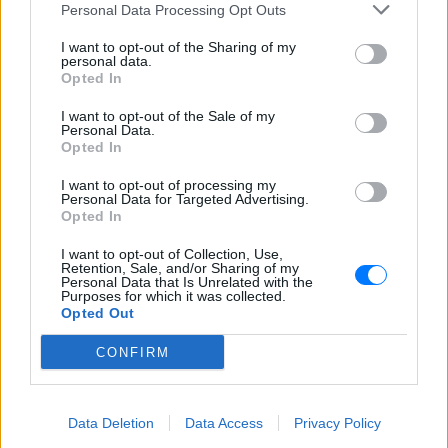
Personal Data Processing Opt Outs
I want to opt-out of the Sharing of my
personal data.
Opted In
I want to opt-out of the Sale of my
Personal Data.
Opted In
Ακολουθήστε το E-Radio.gr στο
Google News
I want to opt-out of processing my
και μάθετε πρώτοι
τα πιο hot νέα
.
Personal Data for Targeted Advertising.
Opted In
Εσύ μπήκες στο E-Daily.gr; Τα νέα της ημέρας
I want to opt-out of Collection, Use,
και ότι σου κάνει κλικ!
Retention, Sale, and/or Sharing of my
Personal Data that Is Unrelated with the
Purposes for which it was collected.
Ακολουθήστε το E-Radio.gr και στο Instagram
Opted Out
ΔΙΑΦΗΜΙΣΗ
CONFIRM
Data Deletion
Data Access
Privacy Policy