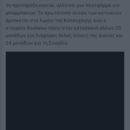
τη προσάραξη καγιάκ, αλλά και μια πλατφόρμα για
μπάρμπεκιου. Το πρωτότυπο αυτών των κατοικιών
βρίσκεται στο λιμάνι της Κοπεγχάγης, ενώ η
εταιρεία δουλεύω πάνω στην κατασκευή άλλων 20
μονάδων για διάφορες άλλες πόλεις της Δανίας και
24 μονάδων για τη Σουηδία.