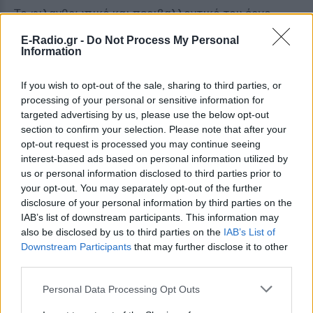
Το φιλανθρωπικό και περιβαλλοντικό του έργο
είναι σημαντικό. Μαζί με τον Μπραντ Πιτ, τον
E-Radio.gr -
Do Not Process My Personal
Ριτσαρντ Μπρανσον και τον Νέλσον Μαντέλα, είναι
Information
ιδρυτής του «Mineseeker», ενό ςμη κερδοσκοπικού
οργανισμού που αναζητεί λύσεις για το παγκόσμιο
If you wish to opt-out of the sale, sharing to third parties, or
processing of your personal or sensitive information for
πρόβλημα των ναρκών.
targeted advertising by us, please use the below opt-out
section to confirm your selection. Please note that after your
Το 2009, λόγω της οικονομικής κρίσης, δώρισε 150
opt-out request is processed you may continue seeing
χιλιάδες δολάρια για να ξεκινήσει το “Grow
interest-based ads based on personal information utilized by
Appalachia”, έναν οργανισμό που μαθαίνει στους
us or personal information disclosed to third parties prior to
ανθρώπους σε φτωχές περιοχές, κυρίως στο
your opt-out. You may separately opt-out of the further
disclosure of your personal information by third parties on the
Κεντάκι, να καλλιεργούν, να μαγειρεύουν και να
IAB’s list of downstream participants. This information may
συντηρούν τα λαχανικά τους.
also be disclosed by us to third parties on the
IAB’s List of
Downstream Participants
that may further disclose it to other
Έχει λάβει πολλούς επαίνους για το φιλανθρωπικό
third parties.
του έργο, ανάμεσα στα οποία και ο ορισμός του ως
Personal Data Processing Opt Outs
μέλος εφ’ όρου ζωής στον Σύλλογο Horatio Alger
Διακεκριμένων Αμερικανών για να τιμήσουν το