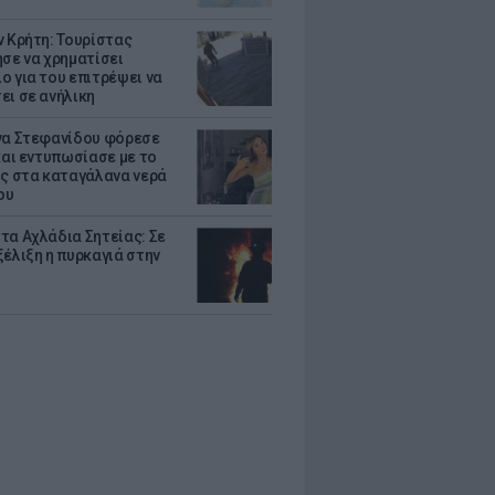
ν Κρήτη: Τουρίστας
ησε να χρηματίσει
ο για του επιτρέψει να
ει σε ανήλικη
να Στεφανίδου φόρεσε
 και εντυπωσίασε με το
ης στα καταγάλανα νερά
ου
τα Αχλάδια Σητείας: Σε
ξέλιξη η πυρκαγιά στην