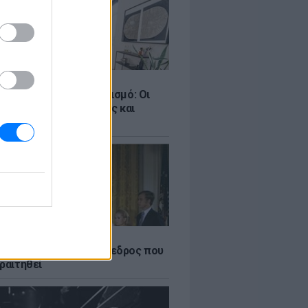
Σ
ροταξικό για τον τουρισμό: Οι
 σε Airbnb, επενδύσεις και
η
Α
δικός Αμερικανός πρόεδρος που
ραιτηθεί