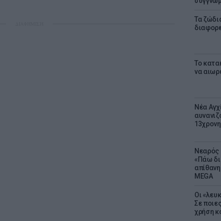
συγγνώ
Τα ζώδια
ΔΙΑΦΗΜΙΣΗ
διαφορ
Το κατα
να αιωρ
Νέα Αγχ
αυνανιζ
13χρονη
Νεαρός 
«Πάω δι
απίθανη
MEGA
Οι «λευ
Σε ποιε
χρήση κ