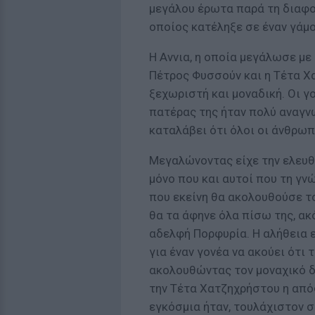
μεγάλου έρωτα παρά τη διαφορ
οποίος κατέληξε σε έναν γάμο
Η Αννια, η οποία μεγάλωσε με 
Πέτρος Φυσσούν και η Τέτα Χα
ξεχωριστή και μοναδική. Οι γο
πατέρας της ήταν πολύ αναγν
καταλάβει ότι όλοι οι άνθρωπο
Μεγαλώνοντας είχε την ελευθε
μόνο που και αυτοί που τη γν
που εκείνη θα ακολουθούσε το
θα τα άφηνε όλα πίσω της, ακό
αδελφή Πορφυρία. Η αλήθεια εί
για έναν γονέα να ακούει ότι 
ακολουθώντας τον μοναχικό δ
την Τέτα Χατζηχρήστου η από
εγκόσμια ήταν, τουλάχιστον σ