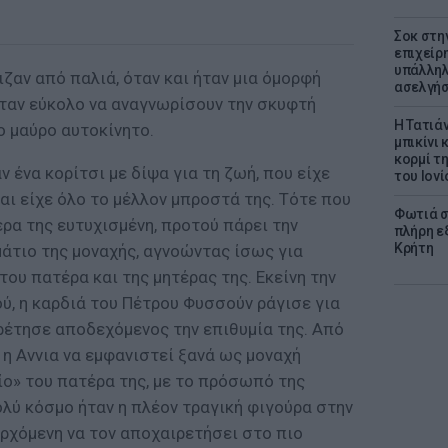
Σοκ στη
επιχείρ
υπάλληλ
ιζαν από παλιά, όταν και ήταν μια όμορφή
ασελγήσ
ήταν εύκολο να αναγνωρίσουν την σκυφτή
Η Τατιά
ο μαύρο αυτοκίνητο.
μπικίνι
κορμί τ
 ένα κορίτσι με δίψα για τη ζωή, που είχε
του Ιονί
αι είχε όλο το μέλλον μπροστά της. Τότε που
Φωτιά σ
ρα της ευτυχισμένη, προτού πάρει την
πλήρη ε
Κρήτη
άτιο της μοναχής, αγνοώντας ίσως για
ου πατέρα και της μητέρας της.
Εκείνη την
ού, η καρδιά του Πέτρου Φυσσούν ράγισε για
ρέτησε αποδεχόμενος την επιθυμία της. Από
 η Αννια να εμφανιστεί ξανά ως μοναχή
ίο» του πατέρα της, με το πρόσωπό της
ολύ κόσμο ήταν η πλέον τραγική φιγούρα στην
ρχόμενη να τον αποχαιρετήσει στο πιο