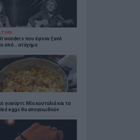
LTURE
it wonders που έγιναν ξανά
οι από… ατύχημα
ό γιαούρτι: Μία κουταλιά και τα
led eggs θα απογειωθούν