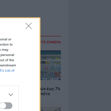
sonal or
ΔΙΑΒΑΣΤΕ ΣΗΜΕΡΑ
ection to
ou may
 personal
out of the
 downstream
B’s List of
Σ
 μάρκετ: Μειώσεις τιμών έως 7%
ω από 1.000 προϊόντα, πότε
ύν