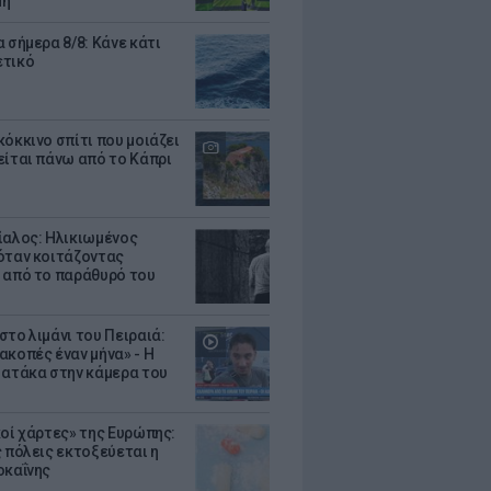
μη
 σήμερα 8/8: Κάνε κάτι
ετικό
κόκκινο σπίτι που μοιάζει
είται πάνω από το Κάπρι
ίαλος: Ηλικιωμένος
όταν κοιτάζοντας
 από το παράθυρό του
στο λιμάνι του Πειραιά:
ακοπές έναν μήνα» - Η
 ατάκα στην κάμερα του
κοί χάρτες» της Ευρώπης:
ς πόλεις εκτοξεύεται η
οκαΐνης