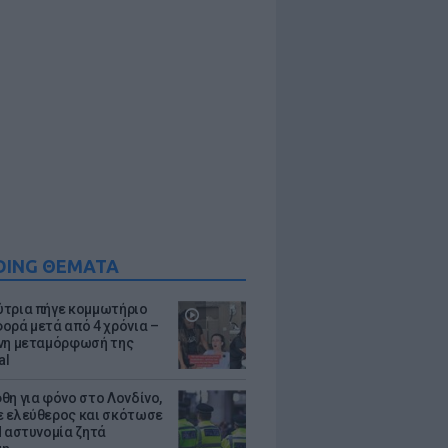
DING ΘΕΜΑΤΑ
τρια πήγε κομμωτήριο
ορά μετά από 4 χρόνια –
νη μεταμόρφωσή της
al
θη για φόνο στο Λονδίνο,
 ελεύθερος και σκότωσε
Η αστυνομία ζητά