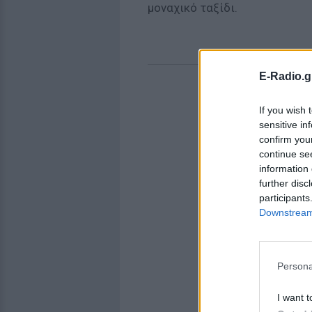
μοναχικό ταξίδι.
E-Radio.g
If you wish 
sensitive in
confirm you
continue se
information 
further disc
participants
Downstream 
Persona
I want t