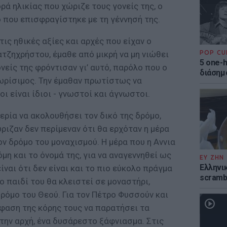
ά ηλικίας που χώριζε τους γονείς της, ο
 που επισφραγίστηκε με τη γέννησή της.
τις ηθικές αξίες και αρχές που είχαν ο
τζηχρήστου, έμαθε από μικρή να μη νιώθει
POP CU
5 one-h
νείς της φρόντισαν γι’ αυτό, παρόλο που ο
διάσημ
ωρίσιμος. Την έμαθαν πρωτίστως να
ι είναι ίδιοι - γνωστοί και άγνωστοι.
ρία να ακολουθήσει τον δικό της δρόμο,
ώριζαν δεν περίμεναν ότι θα ερχόταν η μέρα
ν δρόμο του μοναχισμού. Η μέρα που η Αννια
μη και το όνομά της, για να αναγεννηθεί ως
ΕΥ ΖΗΝ
Ελληνικ
ναι ότι δεν είναι και το πιο εύκολο πράγμα
scramb
το παιδί του θα κλειστεί σε μοναστήρι,
ρόμο του Θεού. Για τον Πέτρο Φυσσούν και
φαση της κόρης τους να παρατήσει τα
την αρχή, ένα δυσάρεστο ξάφνιασμα. Στις