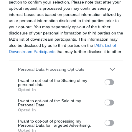
section to confirm your selection. Please note that after your
κώμα και μεταφέρθηκε από το νοσοκομείο της
opt-out request is processed you may continue seeing
Γκρενόμπλ σε άγνωστο μέρος για να συνεχίσει η
interest-based ads based on personal information utilized by
αποθεραπεία του.
us or personal information disclosed to third parties prior to
your opt-out. You may separately opt-out of the further
Σήμερα, τρία χρόνια μετά το ατύχημα, η ακριβής
disclosure of your personal information by third parties on the
κατάσταση της υγείας του πρώην παγκόσμιου
IAB’s list of downstream participants. This information may
also be disclosed by us to third parties on the
IAB’s List of
πρωταθλητή της Formula 1 παραμένει ένα
Downstream Participants
that may further disclose it to other
επτασφράγιστο μυστικό. Κατά καιρούς, βγαίνουν
third parties.
κάποιες ειδήσεις από το στενό του περιβάλλον
αλλά τίποτα συγκεκριμένο. Τον περασμένο Μάιο, η
Personal Data Processing Opt Outs
είδηση πως μόνο με θαύμα θα σωθεί διαψεύστηκε
I want to opt-out of the Sharing of my
personal data.
από τους γιατρούς, με την κατάσταση του να
Opted In
παραμένει σταθερή. Πριν από έναν μήνα, ο στενός
του συνεργάτης και φίλος Ρος Μπράουν, είπε πως
I want to opt-out of the Sale of my
Personal Data.
τα πράγματα είναι δύσκολα, αλλά όλοι αισιοδοξούν
Opted In
πως ο «Σούμι» θα αναρρώσει ότι θα τον δούμε
I want to opt-out of processing my
κάποια στιγμή στο μέλλον όπως τον γνωρίσαμε.
Personal Data for Targeted Advertising.
Opted In
Κάτι που όλοι ευχόμαστε...