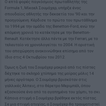
Ο επτά φορές παγκόσμιος πρωταθλητής της
Formula 1, Μίκαελ Σουμάχερ, υπήρξε ένας
σπουδαίος αθλητής την δεκαετία του ’90 και την
προηγούμενη. Κέρδισε το πρώτο του πρωτάθλημα
το 1994 με την ομάδα της Benetton-Ford, ενώ την
επόμενη χρονιά το κατέκτησε με την Benetton-
Renault. Κατέκτησε άλλα πέντε με την Ferrari, με το
τελευταίο να χρονολογείται το 2004. Η οριστική
του αποχώρηση ανακοινώθηκε επίσημα από τον
ίδιο στις 4 Οκτωβρίου του 2012.
Όμως η ζωή του Σουμάχερ μακριά από τις πίστες
δέχτηκε το σκληρό χτύπημα της μοίρας μόλις 14
μήνες αργότερα. Ο Σουμάχερ βρισκόταν στις
γαλλικές Άλπεις, στο θέρετρο Μεριμπέλ, όπου
εξασκούσε ένα από τα αγαπημένα του χόμπι, το σκι.
Κάποια στιγμή ο Σουμάχερ βρέθηκε εκτός πίστας.
Σε μια στιγμή ατυχίας, ο Σουμάχερ θα τραυματιστεί