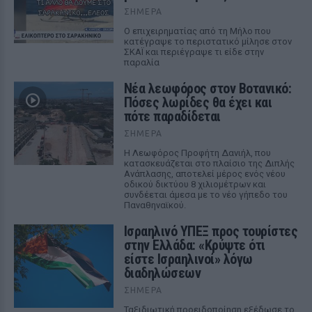
ΣΉΜΕΡΑ
Ο επιχειρηματίας από τη Μήλο που
κατέγραψε το περιστατικό μίλησε στον
ΣΚΑΪ και περιέγραψε τι είδε στην
παραλία
Νέα λεωφόρος στον Βοτανικό:
Πόσες λωρίδες θα έχει και
πότε παραδίδεται
ΣΉΜΕΡΑ
Η Λεωφόρος Προφήτη Δανιήλ, που
κατασκευάζεται στο πλαίσιο της Διπλής
Ανάπλασης, αποτελεί μέρος ενός νέου
οδικού δικτύου 8 χιλιομέτρων και
συνδέεται άμεσα με το νέο γήπεδο του
Παναθηναϊκού.
Ισραηλινό ΥΠΕΞ προς τουρίστες
στην Ελλάδα: «Κρύψτε ότι
είστε Ισραηλινοί» λόγω
διαδηλώσεων
ΣΉΜΕΡΑ
Ταξιδιωτική προειδοποίηση εξέδωσε το