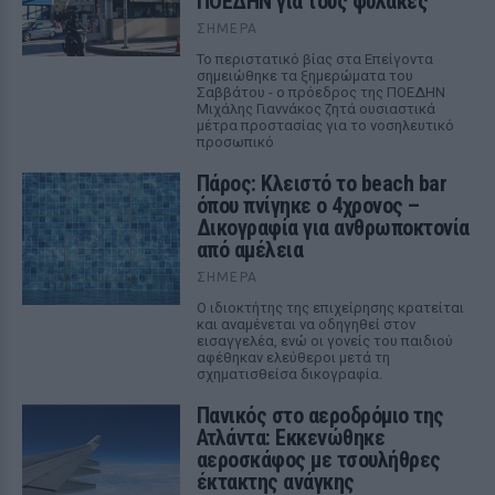
ΠΟΕΔΗΝ για τους φύλακες
ΣΉΜΕΡΑ
Το περιστατικό βίας στα Επείγοντα
σημειώθηκε τα ξημερώματα του
Σαββάτου - ο πρόεδρος της ΠΟΕΔΗΝ
Μιχάλης Γιαννάκος ζητά ουσιαστικά
μέτρα προστασίας για το νοσηλευτικό
προσωπικό
Πάρος: Κλειστό το beach bar
όπου πνίγηκε ο 4χρονος –
Δικογραφία για ανθρωποκτονία
από αμέλεια
ΣΉΜΕΡΑ
Ο ιδιοκτήτης της επιχείρησης κρατείται
και αναμένεται να οδηγηθεί στον
εισαγγελέα, ενώ οι γονείς του παιδιού
αφέθηκαν ελεύθεροι μετά τη
σχηματισθείσα δικογραφία.
Πανικός στο αεροδρόμιο της
Ατλάντα: Εκκενώθηκε
αεροσκάφος με τσουλήθρες
έκτακτης ανάγκης