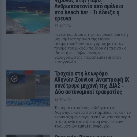
4χρονος στην Πάρο:
Ανθρωποκτονία από αμέλεια
στο beach bar ‑ Τι έδειξε η
έρευνα
ΣΉΜΕΡΑ
Γονείς και ιδιοκτήτης του beach bar στη
φημισμένη παραλία της Πάρου
αντιμετωπίζουν κατηγορίες μετά τον
πνιγμό του μικρού παιδιού σε πισίνα - ο
ιδιοκτήτης, δηλωμένος ως
ναυαγοσώστης, παραπέμπεται στον
εισαγγελέα
Τροχαίο στη λεωφόρο
Αθηνών‑Σουνίου: Αναστροφή ΙΧ
συνέτριψε μηχανή της ΔΙΑΣ ‑
Δύο αστυνομικοί τραυματίες
ΣΉΜΕΡΑ
Το περιστατικό σημειώθηκε στο
Λαγονήσι, κοντά στην παραλία Πεύκο - το
ενοικιαζόμενο όχημα επέβαιναν τέσσερα
άτομα, ενώ η κατάσταση ενός εκ των
τραυματιών εμπνέει ανησυχία.