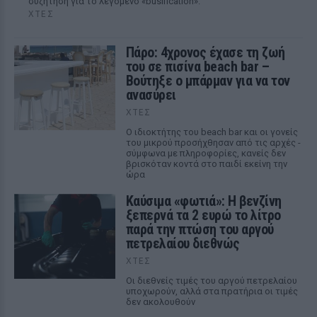
συζήτηση για το λεγόμενο «busification».
ΧΤΕΣ
Πάρο: 4χρονος έχασε τη ζωή
του σε πισίνα beach bar –
Βούτηξε ο μπάρμαν για να τον
ανασύρει
ΧΤΕΣ
Ο ιδιοκτήτης του beach bar και οι γονείς
του μικρού προσήχθησαν από τις αρχές -
σύμφωνα με πληροφορίες, κανείς δεν
βρισκόταν κοντά στο παιδί εκείνη την
ώρα
Καύσιμα «φωτιά»: Η βενζίνη
ξεπερνά τα 2 ευρώ το λίτρο
παρά την πτώση του αργού
πετρελαίου διεθνώς
ΧΤΕΣ
Οι διεθνείς τιμές του αργού πετρελαίου
υποχωρούν, αλλά στα πρατήρια οι τιμές
δεν ακολουθούν