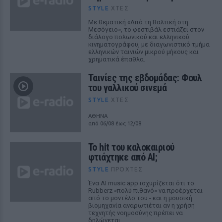
STYLE
ΧΤΕΣ
Με θεματική «Από τη Βαλτική στη
Μεσόγειο», το φεστιβάλ εστιάζει στον
διάλογο πολωνικού και ελληνικού
κινηματογράφου, με διαγωνιστικό τμήμα
ελληνικών ταινιών μικρού μήκους και
χρηματικά έπαθλα.
Ταινίες της εβδομάδας: Φουλ
του γαλλικού σινεμά
STYLE
ΧΤΕΣ
ΑΘΗΝΑ
από 06/08 έως 12/08
Το hit του καλοκαιριού
φτιάχτηκε από AI;
STYLE
ΠΡΟΧΤΈΣ
Ένα AI music app ισχυρίζεται ότι το
Rubberz «πολύ πιθανό» να προέρχεται
από το μοντέλο του - και η μουσική
βιομηχανία αναρωτιέται αν η χρήση
τεχνητής νοημοσύνης πρέπει να
δηλώνεται.