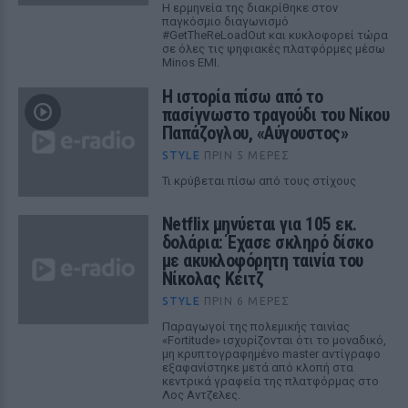
Η ερμηνεία της διακρίθηκε στον
παγκόσμιο διαγωνισμό
#GetTheReLoadOut και κυκλοφορεί τώρα
σε όλες τις ψηφιακές πλατφόρμες μέσω
Minos EMI.
Η ιστορία πίσω από το
πασίγνωστο τραγούδι του Νίκου
Παπάζογλου, «Αύγουστος»
STYLE
ΠΡΙΝ 5 ΜΈΡΕΣ
Τι κρύβεται πίσω από τους στίχους
Netflix μηνύεται για 105 εκ.
δολάρια: Έχασε σκληρό δίσκο
με ακυκλοφόρητη ταινία του
Νίκολας Κέιτζ
STYLE
ΠΡΙΝ 6 ΜΈΡΕΣ
Παραγωγοί της πολεμικής ταινίας
«Fortitude» ισχυρίζονται ότι το μοναδικό,
μη κρυπτογραφημένο master αντίγραφο
εξαφανίστηκε μετά από κλοπή στα
κεντρικά γραφεία της πλατφόρμας στο
Λος Αντζελες.