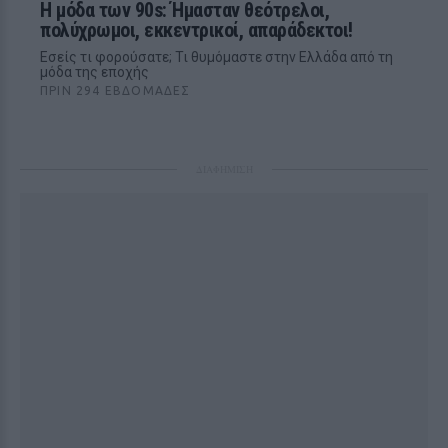
H μόδα των 90s: Ήμασταν θεότρελοι,
πολύχρωμοι, εκκεντρικοί, απαράδεκτοι!
Εσείς τι φορούσατε; Τι θυμόμαστε στην Ελλάδα από τη
μόδα της εποχής
ΠΡΙΝ 294 ΕΒΔΟΜΆΔΕΣ
ΔΙΑΦΗΜΙΣΗ