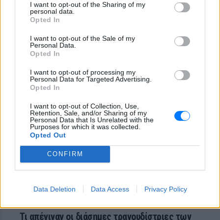
I want to opt-out of the Sharing of my
personal data.
RETRO
Opted In
I want to opt-out of the Sale of my
Γιατί δεν μπορούμε να ξεφύγουμε από τα 80s ‑
Personal Data.
90s;
Opted In
Το παρελθόν είναι πάντα εδώ, σε μουσικές, ταινίες,
I want to opt-out of processing my
σειρές και καθημερινότητα
Personal Data for Targeted Advertising.
ΠΡΙΝ 514 ΕΒΔΟΜΆΔΕΣ
Opted In
I want to opt-out of Collection, Use,
Retention, Sale, and/or Sharing of my
Personal Data that Is Unrelated with the
Purposes for which it was collected.
Opted Out
CONFIRM
Data Deletion
Data Access
Privacy Policy
RETRO
Τι απέγιναν οι διάσημες τραγουδίστριες των