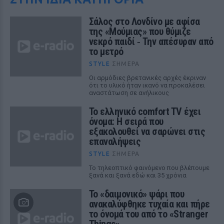
Σάλος στο Λονδίνο με αφίσα
της «Μούμιας» που θύμιζε
νεκρό παιδί ‑ Την απέσυραν από
το μετρό
STYLE
ΣΉΜΕΡΑ
Οι αρμόδιες βρετανικές αρχές έκριναν
ότι το υλικό ήταν ικανό να προκαλέσει
αναστάτωση σε ανήλικους
Το ελληνικό comfort TV έχει
όνομα: Η σειρά που
εξακολουθεί να σαρώνει στις
επαναλήψεις
STYLE
ΣΉΜΕΡΑ
Το τηλεοπτικό φαινόμενο που βλέπουμε
ξανά και ξανά εδώ και 35 χρόνια
Το «δαιμονικό» ψάρι που
ανακαλύφθηκε τυχαία και πήρε
το όνομά του από το «Stranger