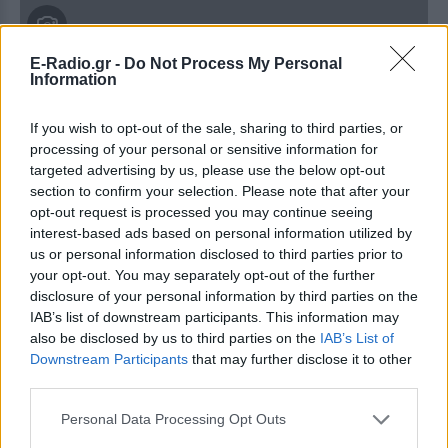
E-Radio.gr -
Do Not Process My Personal
Information
If you wish to opt-out of the sale, sharing to third parties, or
processing of your personal or sensitive information for
RETRO
targeted advertising by us, please use the below opt-out
section to confirm your selection. Please note that after your
Αγαπημένα παιχνίδια των 90s που δεν θα
opt-out request is processed you may continue seeing
ξεχάσουμε ποτέ
interest-based ads based on personal information utilized by
us or personal information disclosed to third parties prior to
Έτσι δεν είναι;
your opt-out. You may separately opt-out of the further
ΠΡΙΝ 481 ΕΒΔΟΜΆΔΕΣ
disclosure of your personal information by third parties on the
IAB’s list of downstream participants. This information may
also be disclosed by us to third parties on the
IAB’s List of
Downstream Participants
that may further disclose it to other
third parties.
Personal Data Processing Opt Outs