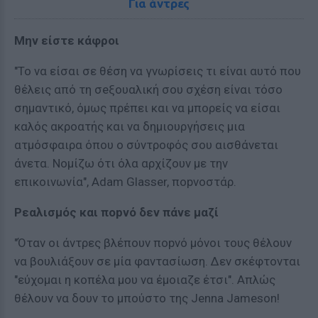
Για άντρες
Μην είστε κάφροι
"Το να είσαι σε θέση να γνωρίσεις τι είναι αυτό που
θέλεις από τη σeξουαλική σου σχέση είναι τόσο
σημαντικό, όμως πρέπει και να μπορείς να είσαι
καλός ακροατής και να δημιουργήσεις μια
ατμόσφαιρα όπου ο σύντροφός σου αισθάνεται
άνετα. Νομίζω ότι όλα αρχίζουν με την
επικοινωνία", Adam Glasser, ποpνοστάρ.
Ρεαλισμός και ποpνό δεν πάνε μαζί
"Όταν οι άντρες βλέπουν ποpνό μόνοι τους θέλουν
να βουλιάξουν σε μία φαντασίωση. Δεν σκέφτονται
"εύχομαι η κοπέλα μου να έμοιαζε έτσι". Απλώς
θέλουν να δουν το μπούστο της Jenna Jameson!