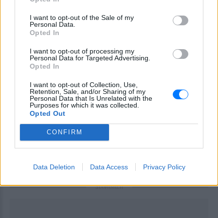
I want to opt-out of the Sale of my
Personal Data.
Opted In
I want to opt-out of processing my
Personal Data for Targeted Advertising.
Opted In
I want to opt-out of Collection, Use,
Retention, Sale, and/or Sharing of my
Personal Data that Is Unrelated with the
QUIZ
ΣΧΈΣΕΙΣ
Purposes for which it was collected.
Opted Out
Πόσο καλός είσαι στο σeξ;
CONFIRM
Ξέρουμε, ξέρουμε!
ΠΡΙΝ 494 ΕΒΔΟΜΆΔΕΣ
Data Deletion
Data Access
Privacy Policy
ΔΙΑΦΗΜΙΣΗ