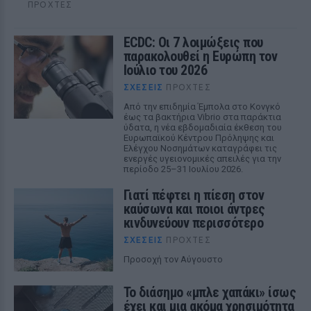
ΠΡΟΧΤΈΣ
ECDC: Οι 7 λοιμώξεις που
παρακολουθεί η Ευρώπη τον
Ιούλιο του 2026
ΣΧΈΣΕΙΣ
ΠΡΟΧΤΈΣ
Από την επιδημία Έμπολα στο Κονγκό
έως τα βακτήρια Vibrio στα παράκτια
ύδατα, η νέα εβδομαδιαία έκθεση του
Ευρωπαϊκού Κέντρου Πρόληψης και
Ελέγχου Νοσημάτων καταγράφει τις
ενεργές υγειονομικές απειλές για την
περίοδο 25–31 Ιουλίου 2026.
Γιατί πέφτει η πίεση στον
καύσωνα και ποιοι άντρες
κινδυνεύουν περισσότερο
ΣΧΈΣΕΙΣ
ΠΡΟΧΤΈΣ
Προσοχή τον Αύγουστο
Το διάσημο «μπλε χαπάκι» ίσως
έχει και μια ακόμα χρησιμότητα