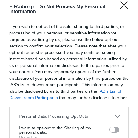
E-Radio.gr -
Do Not Process My Personal
Ζει το καμάκι; Πώς φλερτάρoυμε σήμερα
Information
Μιλώντας ανοιχτά για το φλερτ: Online ή offline;
ΠΡΙΝ 338 ΕΒΔΟΜΆΔΕΣ
If you wish to opt-out of the sale, sharing to third parties, or
processing of your personal or sensitive information for
targeted advertising by us, please use the below opt-out
section to confirm your selection. Please note that after your
opt-out request is processed you may continue seeing
interest-based ads based on personal information utilized by
us or personal information disclosed to third parties prior to
your opt-out. You may separately opt-out of the further
disclosure of your personal information by third parties on the
IAB’s list of downstream participants. This information may
also be disclosed by us to third parties on the
IAB’s List of
ΡΕΠΟΡΤΑΖ
FOCUS ON
Downstream Participants
that may further disclose it to other
third parties.
O μετρ του ζευγαρώματος ζει στη
Θεσσαλονίκη
Personal Data Processing Opt Outs
Tα γραφεία συνοικεσίων την εποχή του ίντερνετ
I want to opt-out of the Sharing of my
ΠΡΙΝ 274 ΕΒΔΟΜΆΔΕΣ
personal data.
Opted In