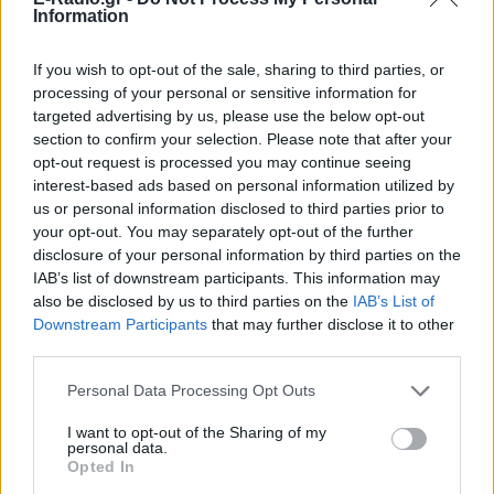
Information
If you wish to opt-out of the sale, sharing to third parties, or
processing of your personal or sensitive information for
targeted advertising by us, please use the below opt-out
section to confirm your selection. Please note that after your
opt-out request is processed you may continue seeing
ΣΗΜΕΡΑ
ΡΟΗ
ΠΟΛΙΤΙΣΜΟΣ
interest-based ads based on personal information utilized by
us or personal information disclosed to third parties prior to
ΘΕΜΑΤΑ
your opt-out. You may separately opt-out of the further
Το κατακόκκινο σπίτι που μοιάζει να αιωρείται
πάνω από το Κάπρι
disclosure of your personal information by third parties on the
IAB’s list of downstream participants. This information may
also be disclosed by us to third parties on the
IAB’s List of
ΘΕΜΑΤΑ
Ο μοναδικός Αμερικανός πρόεδρος που έχει
Downstream Participants
that may further disclose it to other
παραιτηθεί
third parties.
Τα ζώδια σήμερα 8/8: Κάνε κάτι διαφορετικό
Personal Data Processing Opt Outs
I want to opt-out of the Sharing of my
personal data.
Opted In
ΘΕΜΑΤΑ
Οι «λευκοί χάρτες» της Ευρώπης: Σε ποιες