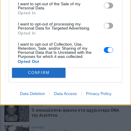
πόλεις εκτοξεύεται η χρήση κοκαΐνης
I want to opt-out of the Sale of my
Personal Data.
Opted In
ΘΕΜΑΤΑ
Το κόλπο τους αποκαλύφθηκε λίγο πριν φύγουν
I want to opt-out of processing my
από το νησί - Το ταξίδι τελείωσε με
Personal Data for Targeted Advertising.
χειροπέδες στο αεροδρόμιο
Opted In
ΕΥ ΖΗΝ
Η νέα σχέση δεν έχει συγκατοίκηση – Και η
I want to opt-out of Collection, Use,
Retention, Sale, and/or Sharing of my
Charlize Theron το επιβεβαιώνει
Personal Data that Is Unrelated with the
Purposes for which it was collected.
Opted Out
ΘΕΜΑΤΑ
Η γυναίκα που χαρακτηρίζεται «ο νέος
Αϊνστάιν» και το MIT παραλίγο να την ... χάσει
CONFIRM
ΘΕΜΑΤΑ
Explainer: Γιατί οι πλούσιοι Κινέζοι παρατάνε
τις ευρωπαϊκές πολυτέλειες
Data Deletion
Data Access
Privacy Policy
ΘΕΜΑΤΑ
Τι αποκαλύπτει έρευνα στο αρχαιότερο DNA
της Αιγύπτου
ΕΙΔΗΣΕΙΣ