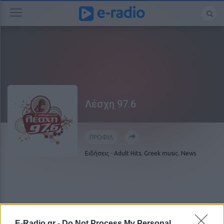
Λέσχη 97.6
ΠΡΟΦΙΛ
Ειδήσεις
-
Adult Hits
,
Greek music
,
News
E-Radio.gr -
Do Not Process My Personal