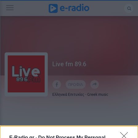
Live fm 89.6
ΠΡΟΦΙΛ
Ελληνικά Επιτυχίες
-
Greek music
E-Radio.gr -
Do Not Process My Personal