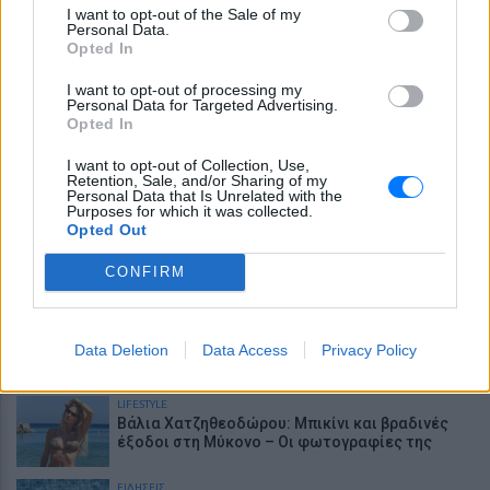
Χαμηλός σίδηρος; Τα 4 σημάδια που δεν πρέπει
I want to opt-out of the Sale of my
ποτέ να αγνοήσετε
Personal Data.
Opted In
ΕΙΔΗΣΕΙΣ
Ελικόπτερο προσγειώθηκε στο Σαρακήνικο για
I want to opt-out of processing my
να κάνουν μπάνιο οι επιβάτες του
Personal Data for Targeted Advertising.
Opted In
ΕΙΔΗΣΕΙΣ
I want to opt-out of Collection, Use,
Επιτρέπεται να προσπεράσεις περιπολικό; Τι
Retention, Sale, and/or Sharing of my
λέει ο ΚΟΚ που οι περισσότεροι αγνοούν
Personal Data that Is Unrelated with the
Purposes for which it was collected.
Opted Out
LIFESTYLE
Νοσηλεύτρια πήγε κομμωτήριο πρώτη φορά
μετά από 4 χρόνια – Η απίθανη μεταμόρφωσή
CONFIRM
της έγινε viral
ΕΙΔΗΣΕΙΣ
Νέα λεωφόρος στον Βοτανικό: Πόσες λωρίδες
Data Deletion
Data Access
Privacy Policy
θα έχει και πότε παραδίδεται
LIFESTYLE
Βάλια Χατζηθεοδώρου: Μπικίνι και βραδινές
έξοδοι στη Μύκονο – Οι φωτογραφίες της
ΕΙΔΗΣΕΙΣ