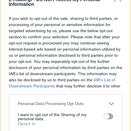
Information
If you wish to opt-out of the sale, sharing to third parties, or
processing of your personal or sensitive information for
targeted advertising by us, please use the below opt-out
section to confirm your selection. Please note that after your
opt-out request is processed you may continue seeing
ΣΗΜΕΡΑ
ΡΟΗ
ΠΟΛΙΤΙΣΜΟΣ
interest-based ads based on personal information utilized by
us or personal information disclosed to third parties prior to
ΕΙΔΗΣΕΙΣ
your opt-out. You may separately opt-out of the further
Ελικόπτερο προσγειώνεται σε λουόμενους στη
Μήλο: Παρέμβαση εισαγγελέα μετά το viral
disclosure of your personal information by third parties on the
βίντεο
IAB’s list of downstream participants. This information may
also be disclosed by us to third parties on the
IAB’s List of
ΕΙΔΗΣΕΙΣ
Καρέτσας: Η γκολάρα-σόλο με τη Borussia
Downstream Participants
that may further disclose it to other
Dortmund κόντρα στην Arsenal του Τζόλη
third parties.
Personal Data Processing Opt Outs
LIFESTYLE
Βαλέρια Χοψονίδου: Η βάφτιση του γιου της
στη Βουλιαγμένη και οι φωτογραφίες που
I want to opt-out of the Sharing of my
δημοσίευσαν οι καλεσμένοι
personal data.
Opted In
ΕΥ ΖΗΝ