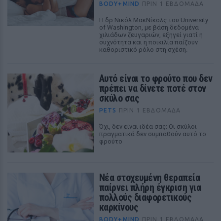
BODY+MIND
ΠΡΙΝ 1 ΕΒΔΟΜΆΔΑ
Η δρ Νικόλ ΜακΝίκολς του University
of Washington, με βάση δεδομένα
χιλιάδων ζευγαριών, εξηγεί γιατί η
συχνότητα και η ποικιλία παίζουν
καθοριστικό ρόλο στη σχέση.
Αυτό είναι το φρούτο που δεν
πρέπει να δίνετε ποτέ στον
σκύλο σας
PETS
ΠΡΙΝ 1 ΕΒΔΟΜΆΔΑ
Όχι, δεν είναι ιδέα σας: Οι σκύλοι
πραγματικά δεν συμπαθούν αυτό το
φρούτο
Νέα στοχευμένη θεραπεία
παίρνει πλήρη έγκριση για
πολλούς διαφορετικούς
καρκίνους
BODY+MIND
ΠΡΙΝ 1 ΕΒΔΟΜΆΔΑ