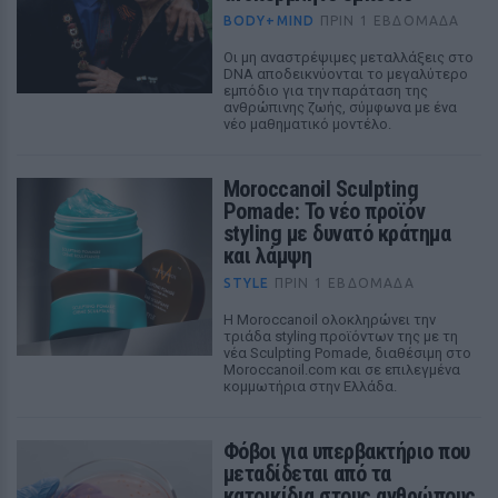
BODY+MIND
ΠΡΙΝ 1 ΕΒΔΟΜΆΔΑ
Οι μη αναστρέψιμες μεταλλάξεις στο
DNA αποδεικνύονται το μεγαλύτερο
εμπόδιο για την παράταση της
ανθρώπινης ζωής, σύμφωνα με ένα
νέο μαθηματικό μοντέλο.
Moroccanoil Sculpting
Pomade: Το νέο προϊόν
styling με δυνατό κράτημα
και λάμψη
STYLE
ΠΡΙΝ 1 ΕΒΔΟΜΆΔΑ
Η Moroccanoil ολοκληρώνει την
τριάδα styling προϊόντων της με τη
νέα Sculpting Pomade, διαθέσιμη στο
Moroccanoil.com και σε επιλεγμένα
κομμωτήρια στην Ελλάδα.
Φόβοι για υπερβακτήριο που
μεταδίδεται από τα
κατοικίδια στους ανθρώπους