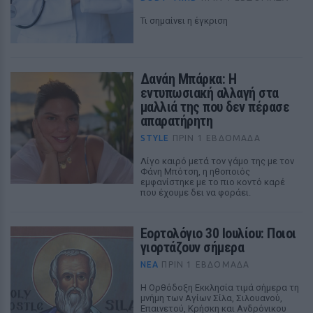
Τι σημαίνει η έγκριση
Δανάη Μπάρκα: Η
εντυπωσιακή αλλαγή στα
μαλλιά της που δεν πέρασε
απαρατήρητη
STYLE
ΠΡΙΝ 1 ΕΒΔΟΜΆΔΑ
Λίγο καιρό μετά τον γάμο της με τον
Φάνη Μπότση, η ηθοποιός
εμφανίστηκε με το πιο κοντό καρέ
που έχουμε δει να φοράει.
Εορτολόγιο 30 Ιουλίου: Ποιοι
γιορτάζουν σήμερα
ΝΈΑ
ΠΡΙΝ 1 ΕΒΔΟΜΆΔΑ
Η Ορθόδοξη Εκκλησία τιμά σήμερα τη
μνήμη των Αγίων Σίλα, Σιλουανού,
Επαινετού, Κρήσκη και Ανδρόνικου