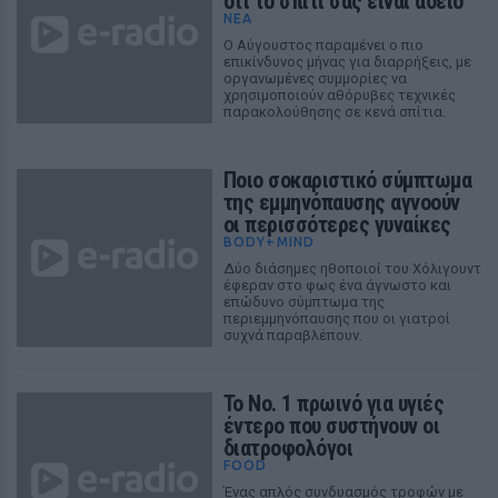
ότι το σπίτι σας είναι άδειο
ΝΈΑ
Ο Αύγουστος παραμένει ο πιο
επικίνδυνος μήνας για διαρρήξεις, με
οργανωμένες συμμορίες να
χρησιμοποιούν αθόρυβες τεχνικές
παρακολούθησης σε κενά σπίτια.
Ποιο σοκαριστικό σύμπτωμα
της εμμηνόπαυσης αγνοούν
οι περισσότερες γυναίκες
BODY+MIND
Δύο διάσημες ηθοποιοί του Χόλιγουντ
έφεραν στο φως ένα άγνωστο και
επώδυνο σύμπτωμα της
περιεμμηνόπαυσης που οι γιατροί
συχνά παραβλέπουν.
Το Νο. 1 πρωινό για υγιές
έντερο που συστήνουν οι
διατροφολόγοι
FOOD
Ένας απλός συνδυασμός τροφών με