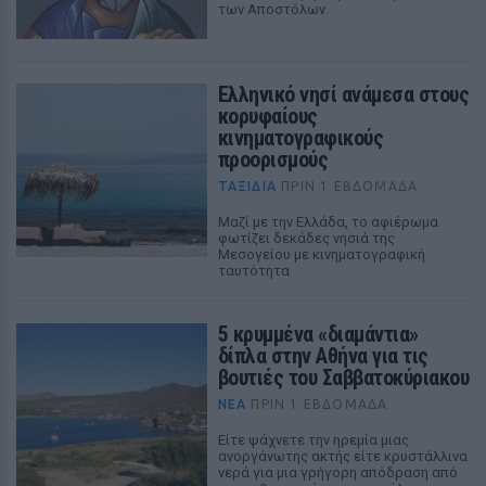
των Αποστόλων.
Ελληνικό νησί ανάμεσα στους
κορυφαίους
κινηματογραφικούς
προορισμούς
ΤΑΞΙΔΙΑ
ΠΡΙΝ 1 ΕΒΔΟΜΆΔΑ
Μαζί με την Ελλάδα, το αφιέρωμα
φωτίζει δεκάδες νησιά της
Μεσογείου με κινηματογραφική
ταυτότητα
5 κρυμμένα «διαμάντια»
δίπλα στην Αθήνα για τις
βουτιές του Σαββατοκύριακου
ΝΈΑ
ΠΡΙΝ 1 ΕΒΔΟΜΆΔΑ
Είτε ψάχνετε την ηρεμία μιας
ανοργάνωτης ακτής είτε κρυστάλλινα
νερά για μια γρήγορη απόδραση από