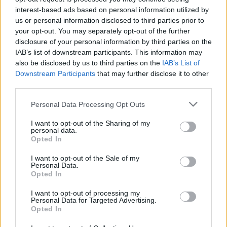
Μία σκελίδα σκόρδο στο
interest-based ads based on personal information utilized by
χώμα: Σε τι μπορεί να
us or personal information disclosed to third parties prior to
βοηθήσει τα φυτά
your opt-out. You may separately opt-out of the further
disclosure of your personal information by third parties on the
ΣΠΙΤΙ
ΠΡΙΝ 1 ΕΒΔΟΜΆΔΑ
IAB’s list of downstream participants. This information may
Το φυσικό κόλπο
also be disclosed by us to third parties on the
IAB’s List of
Downstream Participants
that may further disclose it to other
third parties.
Personal Data Processing Opt Outs
I want to opt-out of the Sharing of my
personal data.
Opted In
I want to opt-out of the Sale of my
Personal Data.
Opted In
I want to opt-out of processing my
ΣΧΕΣΕΙΣ
Personal Data for Targeted Advertising.
Opted In
Η έλξη δεν είναι μόνο η εμφάνιση: Τα 4 κανάλια