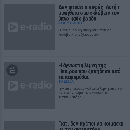
Δεν φταίει ο καφές: Αυτή η
συνήθεια σου «κλέβει» τον
ύπνο κάθε βράδυ
BODY+MIND
Η καθημερινή συνήθεια που σου
«κλέβει» την ξεκούραση
H άγνωστη λίμνη της
Ηπείρου που ξεπήδησε από
τα παραμύθια
ΤΑΞΙΔΙΑ
Την αποκαλούν γαλάζια λίμνη από το
έντονο χρώμα των νερών που
εντυπωσιάζουν
Γιατί δεν πρέπει να κοιμάσαι
με τον ανεμιστήρα