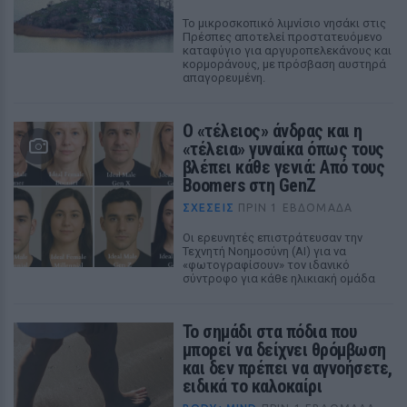
Το μικροσκοπικό λιμνίσιο νησάκι στις
Πρέσπες αποτελεί προστατευόμενο
καταφύγιο για αργυροπελεκάνους και
κορμοράνους, με πρόσβαση αυστηρά
απαγορευμένη.
O «τέλειος» άνδρας και η
«τέλεια» γυναίκα όπως τους
βλέπει κάθε γενιά: Από τους
Boomers στη GenZ
ΣΧΕΣΕΙΣ
ΠΡΙΝ 1 ΕΒΔΟΜΆΔΑ
Oι ερευνητές επιστράτευσαν την
Τεχνητή Νοημοσύνη (AI) για να
«φωτογραφίσουν» τον ιδανικό
σύντροφο για κάθε ηλικιακή ομάδα
Το σημάδι στα πόδια που
μπορεί να δείχνει θρόμβωση
και δεν πρέπει να αγνοήσετε,
ειδικά το καλοκαίρι