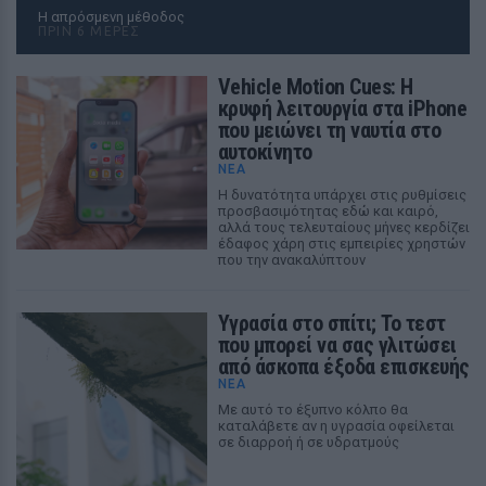
Η απρόσμενη μέθοδος
ΠΡΙΝ 6 ΜΈΡΕΣ
Vehicle Motion Cues: Η
κρυφή λειτουργία στα iPhone
που μειώνει τη ναυτία στο
αυτοκίνητο
ΝΈΑ
Η δυνατότητα υπάρχει στις ρυθμίσεις
προσβασιμότητας εδώ και καιρό,
αλλά τους τελευταίους μήνες κερδίζει
έδαφος χάρη στις εμπειρίες χρηστών
που την ανακαλύπτουν
Υγρασία στο σπίτι; Το τεστ
που μπορεί να σας γλιτώσει
από άσκοπα έξοδα επισκευής
ΝΈΑ
Με αυτό το έξυπνο κόλπο θα
καταλάβετε αν η υγρασία οφείλεται
σε διαρροή ή σε υδρατμούς