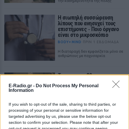
την καθημερινότητα της πόλης
Η σιωπηλή συσσώρευση
λίπους που ανησυχεί τους
επιστήμονες ‑ Ποιο όργανο
είναι στο μικροσκόπιο
BODY+MIND
ΠΡΙΝ 1 ΕΒΔΟΜΆΔΑ
Η διαταραχή δεν εμφανίζεται μόνο σε
ανθρώπους με παχυσαρκία
Το τεστ των 30
δευτερολέπτων που δείχνει
E-Radio.gr -
Do Not Process My Personal
πόσο δυναμώνει ή γερνά το
Information
σώμα σας
BODY+MIND
ΠΡΙΝ 1 ΕΒΔΟΜΆΔΑ
If you wish to opt-out of the sale, sharing to third parties, or
Το πιο εύκολο τεστ φυσικής
processing of your personal or sensitive information for
κατάστασης γίνεται σε 30
targeted advertising by us, please use the below opt-out
δευτερόλεπτα – Δοκιμάστε το
section to confirm your selection. Please note that after your
opt-out request is processed you may continue seeing