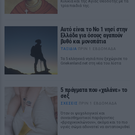
Κιλικία και της Αγίας Θεοδότης με τα
τρία παιδιά της.
Αυτό είναι το Νο 1 νησί στην
Ελλάδα για όσους αγαπούν
βυθό και μονοπάτια
ΤΑΞΙΔΙΑ
ΠΡΙΝ 1 ΕΒΔΟΜΆΔΑ
Τα 5 ελληνικά νησιά που ξεχώρισε το
Griekenland.net στη νέα του λίστα
5 πράγματα που «χαλάνε» το
σeξ
ΣΧΕΣΕΙΣ
ΠΡΙΝ 1 ΕΒΔΟΜΆΔΑ
Όταν οι ψυχολογικοί και
συναισθηματικοί παράγοντες
«βραχυκυκλώνουν», ακόμα και το πιο
υγιές σώμα αδυνατεί να ανταποκριθεί