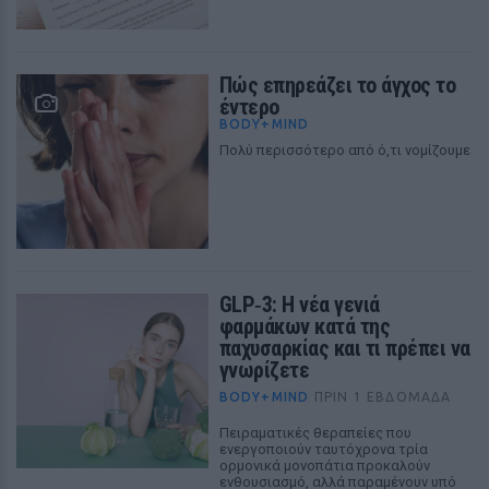
Πώς επηρεάζει το άγχος το
έντερο
BODY+MIND
Πολύ περισσότερο από ό,τι νομίζουμε
GLP‑3: Η νέα γενιά
φαρμάκων κατά της
παχυσαρκίας και τι πρέπει να
γνωρίζετε
BODY+MIND
ΠΡΙΝ 1 ΕΒΔΟΜΆΔΑ
Πειραματικές θεραπείες που
ενεργοποιούν ταυτόχρονα τρία
ορμονικά μονοπάτια προκαλούν
ενθουσιασμό, αλλά παραμένουν υπό