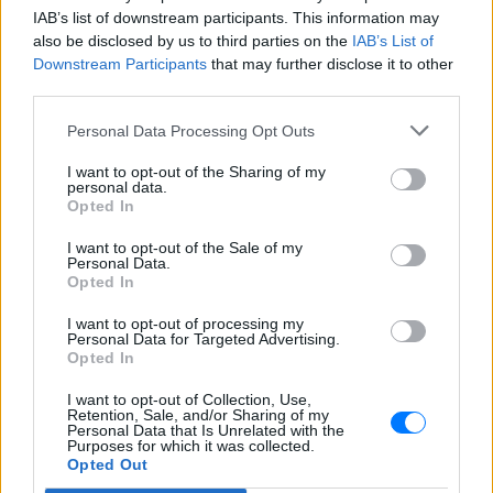
ΣΉΜΕΡΑ
IAB’s list of downstream participants. This information may
also be disclosed by us to third parties on the
IAB’s List of
Στο σημείο επιχειρούν 24 πυροσβέστες
με 8 οχήματα και 3 αεροσκάφη, ενώ
Downstream Participants
that may further disclose it to other
συνδρομή παρέχουν υδροφόρες και
third parties.
μηχανήματα έργου ΟΤΑ.
Personal Data Processing Opt Outs
Ποια χώρα έχτισε τσιμεντένιο
φράγμα 400 χλμ. για τα
I want to opt-out of the Sharing of my
τσουνάμι ‑ Πόσο κοστίζει και
personal data.
γιατί διχάζει
Opted In
ΣΉΜΕΡΑ
I want to opt-out of the Sale of my
Επένδυσε πάνω από 12 δισ. δολάρια σε
Personal Data.
ένα γιγαντιαίο παράκτιο τείχος που
Opted In
προκαλεί έντονες αντιδράσεις από
κατοίκους και περιβαλλοντικές
I want to opt-out of processing my
οργανώσεις
Personal Data for Targeted Advertising.
Opted In
I want to opt-out of Collection, Use,
Retention, Sale, and/or Sharing of my
Personal Data that Is Unrelated with the
Purposes for which it was collected.
Opted Out