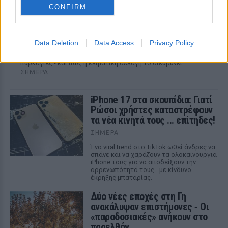
CONFIRM
Meteo: Ποιες είναι οι 6 πιο επικίνδυνες
εβδομάδες για δασικές πυρκαγιές στην
Ελλάδα
Data Deletion
Data Access
Privacy Policy
Έρευνα του Εθνικού Αστεροσκοπείου αποκαλύπτει το
κρίσιμο χρονικό παράθυρο που ευνοεί τις καταστροφικές
πυρκαγιές - και πώς η κλιματική αλλαγή το διευρύνει.
ΣΉΜΕΡΑ
iPhone 17 στα σκουπίδια: Γιατί
Ρώσοι χρήστες καταστρέφουν
τα νέα κινητά τους ... επίτηδες!
ΣΉΜΕΡΑ
Ένα viral trend στο TikTok ωθεί άνδρες να
σπάνε και να χαράζουν τα ολοκαίνουργια
iPhone τους για να αποδείξουν την
αρρενωπότητά τους - με κίνδυνο
έκρηξης μπαταρίας.
Δύο νέες εποχές στη Γη
ανακάλυψαν επιστήμονες ‑ Oι
«παραδοσιακές» ανήκουν στο
παρελθόν