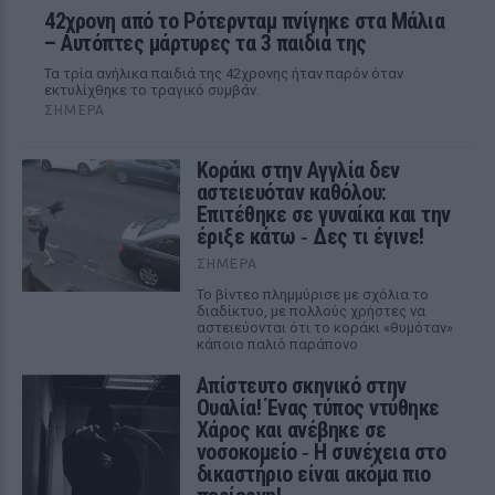
42χρονη από το Ρότερνταμ πνίγηκε στα Μάλια
– Αυτόπτες μάρτυρες τα 3 παιδιά της
Τα τρία ανήλικα παιδιά της 42χρονης ήταν παρόν όταν
εκτυλίχθηκε το τραγικό συμβάν.
ΣΉΜΕΡΑ
Kοράκι στην Αγγλία δεν
αστειευόταν καθόλου:
Επιτέθηκε σε γυναίκα και την
έριξε κάτω ‑ Δες τι έγινε!
ΣΉΜΕΡΑ
Το βίντεο πλημμύρισε με σχόλια το
διαδίκτυο, με πολλούς χρήστες να
αστειεύονται ότι το κοράκι «θυμόταν»
κάποιο παλιό παράπονο
Απίστευτο σκηνικό στην
Ουαλία! Ένας τύπος ντύθηκε
Χάρος και ανέβηκε σε
νοσοκομείο ‑ H συνέχεια στο
δικαστήριο είναι ακόμα πιο