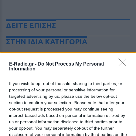
ΔΕΙΤΕ ΕΠΙΣΗΣ
ΣΤΗΝ ΙΔΙΑ ΚΑΤΗΓΟΡΙΑ
Σοκ στην Αλεξανδρούπολη:
Ανδρας βγήκε στην πλατεία του
E-Radio.gr -
Do Not Process My Personal
χωριού Αβαντας και έδειχνε τα
Information
γεννητικά του όργανα σε
ανηλίκα κορίτσια
If you wish to opt-out of the sale, sharing to third parties, or
ΣΉΜΕΡΑ
processing of your personal or sensitive information for
Ο συγκεκριμένος άνδρας είχε συλληφθεί
targeted advertising by us, please use the below opt-out
μόλις πριν από λίγες ημέρες για ακριβώς
section to confirm your selection. Please note that after your
το ίδιο αδίκημα ωστόσο στη
opt-out request is processed you may continue seeing
συνέχεια είχε αφεθεί ελεύθερος
interest-based ads based on personal information utilized by
Φωτιά στην Κρήνη Φαρσάλων:
us or personal information disclosed to third parties prior to
Εναέρια μέσα και SMS από το
your opt-out. You may separately opt-out of the further
112
disclosure of your personal information by third parties on the