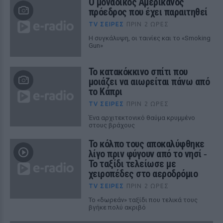
Ο μοναδικός Αμερικανός
πρόεδρος που έχει παραιτηθεί
TV ΣΕΙΡΈΣ
ΠΡΙΝ 2 ΏΡΕΣ
Η συγκάλυψη, οι ταινίες και το «Smoking
Gun»
Το κατακόκκινο σπίτι που
μοιάζει να αιωρείται πάνω από
το Κάπρι
TV ΣΕΙΡΈΣ
ΠΡΙΝ 2 ΏΡΕΣ
Ένα αρχιτεκτονικό θαύμα κρυμμένο
στους βράχους
Το κόλπο τους αποκαλύφθηκε
λίγο πριν φύγουν από το νησί ‑
Το ταξίδι τελείωσε με
χειροπέδες στο αεροδρόμιο
TV ΣΕΙΡΈΣ
ΠΡΙΝ 2 ΏΡΕΣ
Το «δωρεάν» ταξίδι που τελικά τους
βγήκε πολύ ακριβό