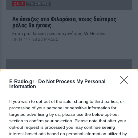
QUIZ
TV ΣΕΙΡΈΣ
Αν έπαιζες στα Φιλαράκια, ποιος δεύτερος
ρόλος θα ήσουν;
Είσαι μια Janice ή ένα υποχόνδριος Mr. Heckles
ΠΡΙΝ 417 ΕΒΔΟΜΆΔΕΣ
E-Radio.gr -
Do Not Process My Personal
Information
If you wish to opt-out of the sale, sharing to third parties, or
processing of your personal or sensitive information for
RETRO
targeted advertising by us, please use the below opt-out
section to confirm your selection. Please note that after your
«Τα Φιλαράκια»: Αγνωστες ιστορίες πίσω από
opt-out request is processed you may continue seeing
την πιο αγαπημένη σειρά
interest-based ads based on personal information utilized by