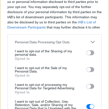
Δέκα χρόνια μετά τους τίτλους τέλους
us or personal information disclosed to third parties prior to
ΠΡΙΝ 628 ΕΒΔΟΜΆΔΕΣ
your opt-out. You may separately opt-out of the further
disclosure of your personal information by third parties on the
IAB’s list of downstream participants. This information may
also be disclosed by us to third parties on the
IAB’s List of
Downstream Participants
that may further disclose it to other
third parties.
Personal Data Processing Opt Outs
I want to opt-out of the Sharing of my
personal data.
Opted In
RETRO
I want to opt-out of the Sale of my
Personal Data.
Oι καλύτερες στιγμές από τα Φιλαράκια
Opted In
Αποσπάσματα από την αγαπημένη σειρά
I want to opt-out of processing my
ΠΡΙΝ 709 ΕΒΔΟΜΆΔΕΣ
Personal Data for Targeted Advertising.
Opted In
I want to opt-out of Collection, Use,
Retention, Sale, and/or Sharing of my
Personal Data that Is Unrelated with the