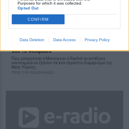
Purposes for which it was collected.
Opted Out
CONFIRM
TV ΣΕΙΡΈΣ
Data Deletion
Data Access
Privacy Policy
Τόσα θα κόστιζε σήμερα το σπίτι της Monica
από τα Φιλαράκια
Πώς μπορούσαν η Monica και η Rachel να αντέξουν
οικονομικά να ζήσουν σε ένα τεράστιο διαμέρισμα της
Νέας Υόρκης;
ΠΡΙΝ 399 ΕΒΔΟΜΆΔΕΣ