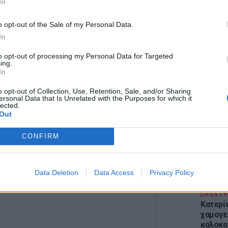
In
o opt-out of the Sale of my Personal Data.
In
to opt-out of processing my Personal Data for Targeted
ing.
ΕΙΔΗΣΕΙ
In
Απόψε 
την επ
o opt-out of Collection, Use, Retention, Sale, and/or Sharing
ersonal Data that Is Unrelated with the Purposes for which it
προς Κα
lected.
εισιτήρ
Out
CONFIRM
Data Deletion
Data Access
Privacy Policy
LIFESTY
Κατερί
χαμογε
καλοκα