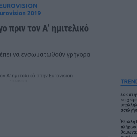
EUROVISION
urovision 2019
ο πριν τον Α’ ημιτελικό 
ρέπει να ενσωματωθούν γρήγορα
TREN
ΔΙΑΦΗΜΙΣΗ
Σοκ στη
επιχείρ
υπάλληλ
ασελγήσ
Έξαλλη 
πλήρωσε
θαμώνα: