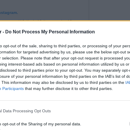
nstagram.
eamgreece #16 #lucky16 #votenumber16
r -
Do Not Process My Personal Information
 το χρήστη
Katerine Duska
(@katerineduska) στις
10 Μάι, 2019 στις 1
to opt-out of the sale, sharing to third parties, or processing of your per
δώσουν απόψε τον καλύτερό τους εαυτό για
formation for targeted advertising by us, please use the below opt-out s
ιτήριο για τον μεγάλο τελικό του Σαββάτου.
r selection. Please note that after your opt-out request is processed y
eing interest-based ads based on personal information utilized by us or
ΔΙΑΦΗΜΙΣΗ
disclosed to third parties prior to your opt-out. You may separately opt-
losure of your personal information by third parties on the IAB’s list of
. This information may also be disclosed by us to third parties on the
IA
Participants
that may further disclose it to other third parties.
LIFESTY
Η Τατι
l Data Processing Opt Outs
και εν
καταγά
o opt-out of the Sharing of my personal data.