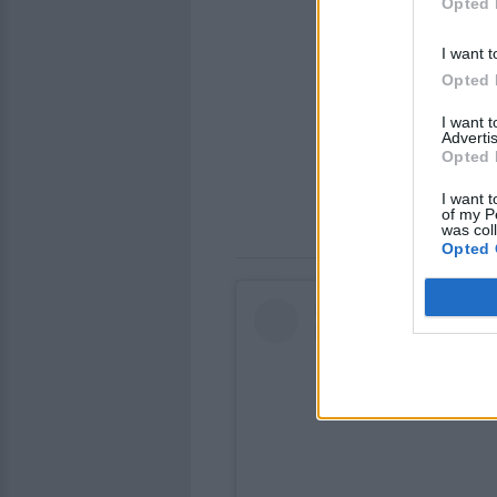
Opted 
I want t
Opted 
I want 
Advertis
Opted 
I want t
of my P
was col
Opted 