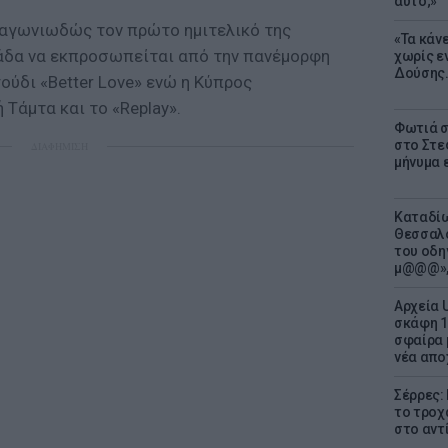
αυτό;»
 αγωνιωδώς τον πρώτο ημιτελικό της
«Τα κάν
λλάδα να εκπροσωπείται από την πανέμορφη
χωρίς ε
Δούσης.
ούδι «Better Love» ενώ η Κύπρος
 Τάμτα και το «Replay».
Φωτιά σ
στο Στεφ
ΔΙΑΦΗΜΙΣΗ
μήνυμα 
Καταδίω
Θεσσαλο
του οδη
μ@@@»,
Αρχεία 
σκάφη 1
σφαίρα 
νέα απο
Σέρρες:
το τροχ
στο αντ