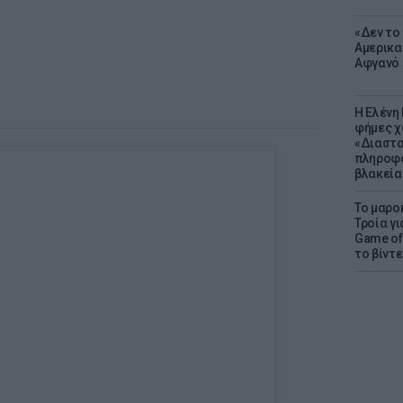
«Δεν το 
Αμερικα
Αφγανό 
Η Ελένη
φήμες χ
«Διαστα
πληροφο
βλακεία
Το μαρο
Τροία γι
Game of 
το βίντε