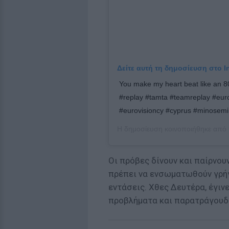
Δείτε αυτή τη δημοσίευση στο I
You make my heart beat like an 80
#replay #tamta #teamreplay #eur
#eurovisioncy #cyprus #minosemi
Η δημοσίευση κοινοποιήθηκε από
Οι πρόβες δίνουν και παίρνουν
πρέπει να ενσωματωθούν γρήγ
εντάσεις. Χθες Δευτέρα, έγιν
προβλήματα και παρατράγουδ