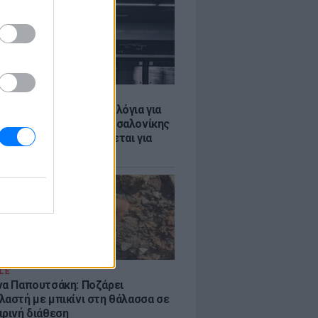
Σ
τα δοκιμαστικά δρομολόγια για
έκταση του Μετρό Θεσσαλονίκης
λαμαριά - Τι προβλέπεται για
ια
LE
να Παπουτσάκη: Ποζάρει
λαστή με μπικίνι στη θάλασσα σε
ιρινή διάθεση