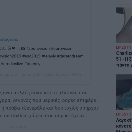
nstagram.
LIFESTY
8.. 😘❤ . . 📸 @eurovision #eurovision
Charliz
ovision2019 #esc2019 #telaviv #daretodream
51 - H 
 #erodioslive #teamcy
πάντα γ
 το χρήστη
Tamta
(@officialtamta) στις
9 Μάι, 2019 στις 2:31 πμ PDT
, ενώ πολλές είναι και οι αλλαγές που
ορα, γεγονός που μερικές φορές επιφέρει..
ε η πρόβα τζενεράλε και δυστυχώς υπήρχαν
LIFESTY
α σε πολλές χώρες που συμμετέχουν.
Λαγοκέ
κάνετε 
ΔΙΑΦΗΜΙΣΗ
Μαρίνα