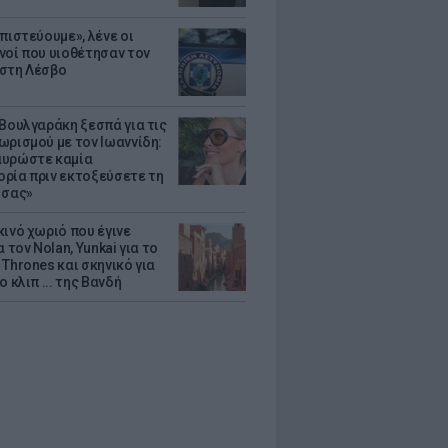
πιστεύουμε», λένε οι
νοί που υιοθέτησαν τον
στη Λέσβο
 Βουλγαράκη ξεσπά για τις
ωρισμού με τον Ιωαννίδη:
υρώστε καμία
ρία πριν εκτοξεύσετε τη
 σας»
κινό χωριό που έγινε
α τον Nolan, Yunkai για το
Thrones και σκηνικό για
ο κλιπ ... της Βανδή