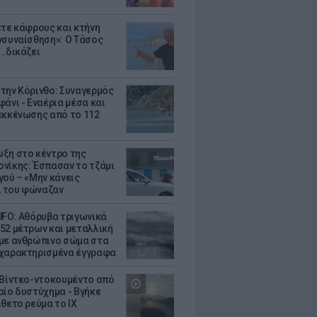
ετε κάφρους και κτήνη
νσυναίσθηση»: Ο Τάσος
..δικάζει
την Κόρινθο: Συναγερμός
άνι - Εναέρια μέσα και
εκκένωσης από το 112
ξη στο κέντρο της
νίκης: Έσπασαν το τζάμι
γού – «Μην κάνεις
 του φώναζαν
UFO: Αθόρυβα τριγωνικά
52 μέτρων και μεταλλική
με ανθρώπινο σώμα στα
χαρακτηρισμένα έγγραφα
 Βίντεο-ντοκουμέντο από
αίο δυστύχημα - Βγήκε
ίθετο ρεύμα το ΙΧ