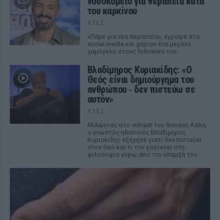
νοσοκομείο για θεραπεία κατά
του καρκίνου
ΧΤΕΣ
«Πάμε για νέα θεραπεία», έγραψε στα
social media και χάρισε ένα μεγάλο
χαμόγελο στους followers του
Βλαδίμηρος Κυριακίδης: «Ο
Θεός είναι δημιούργημα του
ανθρώπου ‑ δεν πιστεύω σε
αυτόν»
ΧΤΕΣ
Μιλώντας στο vidcast του Θανάση Λάλα,
ο γνωστός ηθοποιός Βλαδίμηρος
Κυριακίδης εξήγησε γιατί δεν πιστεύει
στον Θεό και τι τον γοητεύει στη
φιλοσοφία γύρω από την ύπαρξή του.