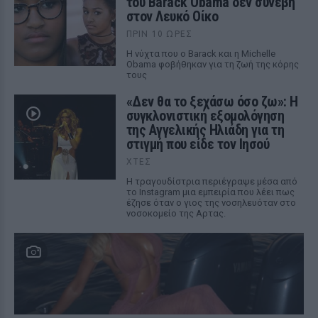
του Barack Obama δεν συνέβη
στον Λευκό Οίκο
ΠΡΙΝ 10 ΏΡΕΣ
Η νύχτα που ο Barack και η Michelle
Obama φοβήθηκαν για τη ζωή της κόρης
τους
«Δεν θα το ξεχάσω όσο ζω»: Η
συγκλονιστική εξομολόγηση
της Αγγελικής Ηλιάδη για τη
στιγμή που είδε τον Ιησού
ΧΤΕΣ
Η τραγουδίστρια περιέγραψε μέσα από
το Instagram μια εμπειρία που λέει πως
έζησε όταν ο γιος της νοσηλευόταν στο
νοσοκομείο της Αρτας.