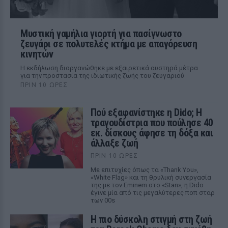
Μυστική γαμήλια γιορτή για πασίγνωστο
ζευγάρι σε πολυτελές κτήμα με απαγόρευση
κινητών
Η εκδήλωση διοργανώθηκε με εξαιρετικά αυστηρά μέτρα
για την προστασία της ιδιωτικής ζωής του ζευγαριού
ΠΡΙΝ 10 ΏΡΕΣ
Πού εξαφανίστηκε η Dido; Η
τραγουδίστρια που πούλησε 40
εκ. δίσκους άφησε τη δόξα και
άλλαξε ζωή
ΠΡΙΝ 10 ΏΡΕΣ
Με επιτυχίες όπως τα «Thank You»,
«White Flag» και τη θρυλική συνεργασία
της με τον Eminem στο «Stan», η Dido
έγινε μία από τις μεγαλύτερες ποπ σταρ
των 00s
Η πιο δύσκολη στιγμή στη ζωή