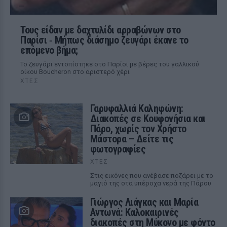
Τους είδαν με δαχτυλίδι αρραβώνων στο
Παρίσι ‑ Μήπως διάσημο ζευγάρι έκανε το
επόμενο βήμα;
Το ζευγάρι εντοπίστηκε στο Παρίσι με βέρες του γαλλικού
οίκου Boucheron στο αριστερό χέρι
ΧΤΕΣ
Γαρυφαλλιά Καληφώνη:
Διακοπές σε Κουφονήσια και
Πάρο, χωρίς τον Χρήστο
Μάστορα – Δείτε τις
φωτογραφίες
ΧΤΕΣ
Στις εικόνες που ανέβασε ποζάρει με το
μαγιό της στα υπέροχα νερά της Πάρου
Γιώργος Λιάγκας και Μαρία
Αντωνά: Καλοκαιρινές
διακοπές στη Μύκονο με φόντο