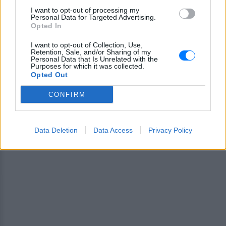
και μάθετε πρώτοι
τα πιο hot νέα
.
I want to opt-out of processing my
Personal Data for Targeted Advertising.
Opted In
Εσύ μπήκες στο E-Daily.gr; Τα νέα της ημέρας
και ότι σου κάνει κλικ!
I want to opt-out of Collection, Use,
Retention, Sale, and/or Sharing of my
Personal Data that Is Unrelated with the
Ακολουθήστε το E-Radio.gr και στο Instagram
Purposes for which it was collected.
Opted Out
ΔΙΑΦΗΜΙΣΗ
CONFIRM
Data Deletion
Data Access
Privacy Policy