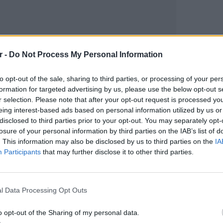
r -
Do Not Process My Personal Information
gr στο
Google News
και μάθετε πρώτοι
τα
to opt-out of the sale, sharing to third parties, or processing of your per
formation for targeted advertising by us, please use the below opt-out s
r selection. Please note that after your opt-out request is processed y
; Τα νέα της ημέρας και ότι σου κάνει κλικ!
eing interest-based ads based on personal information utilized by us or
disclosed to third parties prior to your opt-out. You may separately opt-
r και στο Instagram
losure of your personal information by third parties on the IAB’s list of
. This information may also be disclosed by us to third parties on the
IA
ΔΙΑΦΗΜΙΣΗ
Participants
that may further disclose it to other third parties.
LIFESTY
Γέννησ
απροσδ
l Data Processing Opt Outs
της για
o opt-out of the Sharing of my personal data.