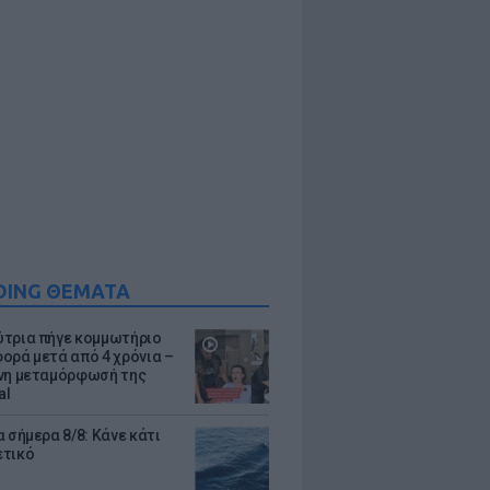
DING ΘΕΜΑΤΑ
τρια πήγε κομμωτήριο
ορά μετά από 4 χρόνια –
νη μεταμόρφωσή της
al
 σήμερα 8/8: Κάνε κάτι
ετικό