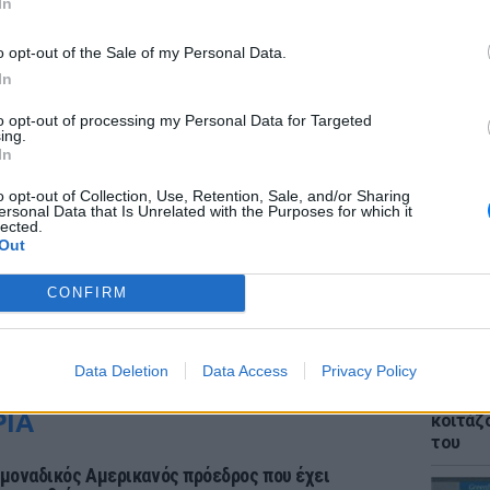
In
o opt-out of the Sale of my Personal Data.
In
to opt-out of processing my Personal Data for Targeted
ΕΙΔΗΣΕΙ
ing.
Σητεία
In
– Σε επ
πυρκαγ
o opt-out of Collection, Use, Retention, Sale, and/or Sharing
ersonal Data that Is Unrelated with the Purposes for which it
lected.
Out
CONFIRM
Data Deletion
Data Access
Privacy Policy
ΕΙΔΗΣΕΙ
Νέα Αγ
ΡΙΑ
κοιτάζ
του
 μοναδικός Αμερικανός πρόεδρος που έχει