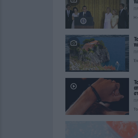
π
Π
Η 
Τ
π
Π
Έν
Τ
α
σ
Π
Το