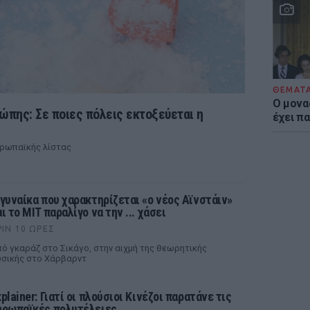
ΘΕΜΑΤ
Ο μονα
ρώπης: Σε ποιες πόλεις εκτοξεύεται η
έχει πα
υρωπαϊκής λίστας
 γυναίκα που χαρακτηρίζεται «ο νέος Αϊνστάιν»
ι το MIT παραλίγο να την ... χάσει
ΡΙΝ 10 ΏΡΕΣ
ό γκαράζ στο Σικάγο, στην αιχμή της θεωρητικής
σικής στο Χάρβαρντ
plainer: Γιατί οι πλούσιοι Κινέζοι παρατάνε τις
υρωπαϊκές πολυτέλειες