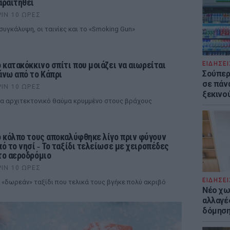
αραιτηθεί
ΡΙΝ 10 ΏΡΕΣ
συγκάλυψη, οι ταινίες και το «Smoking Gun»
ο κατακόκκινο σπίτι που μοιάζει να αιωρείται
ΕΙΔΗΣΕΙ
Σούπερ
άνω από το Κάπρι
σε πάν
ΡΙΝ 10 ΏΡΕΣ
ξεκινο
α αρχιτεκτονικό θαύμα κρυμμένο στους βράχους
ο κόλπο τους αποκαλύφθηκε λίγο πριν φύγουν
πό το νησί ‑ Το ταξίδι τελείωσε με χειροπέδες
το αεροδρόμιο
ΡΙΝ 10 ΏΡΕΣ
ΕΙΔΗΣΕΙ
 «δωρεάν» ταξίδι που τελικά τους βγήκε πολύ ακριβό
Νέο χω
αλλαγές
δόμησ