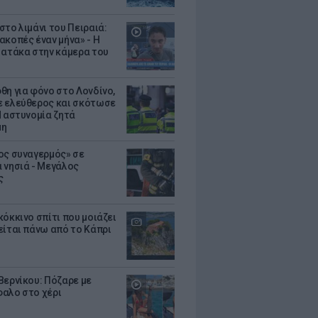
στο λιμάνι του Πειραιά:
ακοπές έναν μήνα» - Η
 ατάκα στην κάμερα του
θη για φόνο στο Λονδίνο,
 ελεύθερος και σκότωσε
Η αστυνομία ζητά
μη
ος συναγερμός» σε
 νησιά - Μεγάλος
ς
κόκκινο σπίτι που μοιάζει
είται πάνω από το Κάπρι
Βερνίκου: Πόζαρε με
αλο στο χέρι