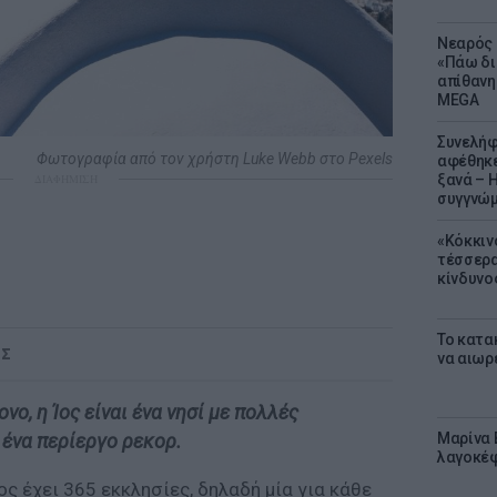
Νεαρός 
«Πάω δι
απίθανη
MEGA
Συνελήφ
Φωτογραφία από τον χρήστη Luke Webb στο Pexels
αφέθηκε
ξανά – 
ΔΙΑΦΗΜΙΣΗ
συγγνώ
«Κόκκιν
τέσσερα
κίνδυνο
Το κατα
ΟΣ
να αιωρ
νο, η Ίος είναι ένα νησί με πολλές
Μαρίνα 
 ένα περίεργο ρεκορ.
λαγοκέφ
ος έχει 365 εκκλησίες, δηλαδή μία για κάθε