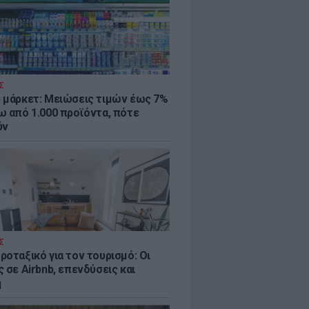
Σ
 μάρκετ: Μειώσεις τιμών έως 7%
ω από 1.000 προϊόντα, πότε
ύν
Σ
ροταξικό για τον τουρισμό: Οι
 σε Airbnb, επενδύσεις και
η