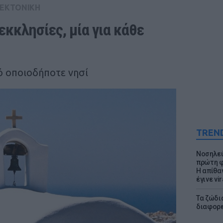
ΤΕΚΤΟΝΙΚΗ
εκκλησίες, μία για κάθε 
ό οποιοδήποτε νησί
TREN
Νοσηλεύ
πρώτη φ
Η απίθα
έγινε vir
Τα ζώδια
διαφορ