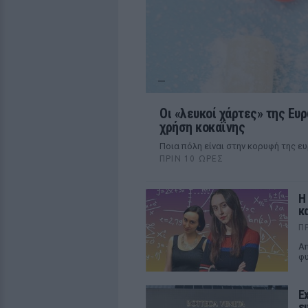
Οι «λευκοί χάρτες» της Ευ
χρήση κοκαΐνης
Ποια πόλη είναι στην κορυφή της ε
ΠΡΙΝ 10 ΏΡΕΣ
Η
κα
Π
Απ
φυ
Ex
ε