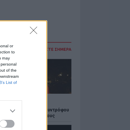
sonal or
ΔΙΑΒΑΣΤΕ ΣΗΜΕΡΑ
ection to
ou may
 personal
out of the
 downstream
B’s List of
LE
ε η Λίλα Μπακλέση: Η
όκητη ανάρτηση του συντρόφου
 τον ερχομό του γιου τους