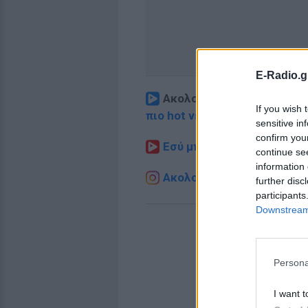
E-Radio.g
Ακολουθήστε το E-Radio.
If you wish 
πιο hot νέα
.
sensitive in
confirm you
Εσύ μπήκες στο E-Daily.gr
continue se
information 
Ακολουθήστε το E-Radio.g
further disc
participants
Downstream 
Persona
I want t