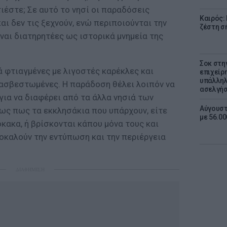
τιέστε; Σε αυτό το νησί οι παραδόσεις
Καιρός:
αι δεν τις ξεχνούν, ενώ περιποιούνται την
ζέστη σ
ίναι διατηρητέες ως ιστορικά μνημεία της
Σοκ στη
ά φτιαγμένες με λιγοστές καρέκλες και
επιχείρ
υπάλληλ
 ασβεστωμένες. Η παράδοση θέλει λοιπόν να
ασελγήσ
για να διαφέρει από τα άλλα νησιά των
Αύγουστ
τως πως τα εκκλησάκια που υπάρχουν, είτε
με 56.0
ακα, ή βρίσκονται κάπου μόνα τους και
οκαλούν την εντύπωση και την περιέργεια
ΔΙΑΦΗΜΙΣΗ