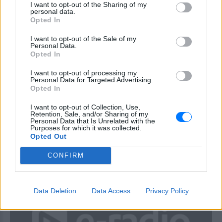
I want to opt-out of the Sharing of my
personal data.
Opted In
I want to opt-out of the Sale of my
Personal Data.
Opted In
I want to opt-out of processing my
Personal Data for Targeted Advertising.
Opted In
XMAS
I want to opt-out of Collection, Use,
Τα 5 σπουδαιότερα Χριστουγεννιάτικα
Retention, Sale, and/or Sharing of my
Personal Data that Is Unrelated with the
άλμπουμ
Purposes for which it was collected.
Opted Out
Ζήστε τις γιορτές με την καλύτερη μουσική
ΠΡΙΝ 294 ΕΒΔΟΜΆΔΕΣ
CONFIRM
Data Deletion
Data Access
Privacy Policy