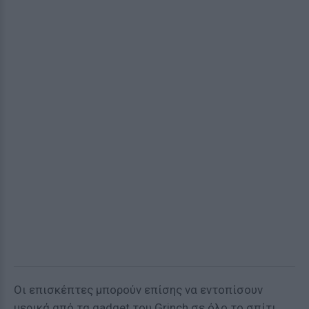
Οι επισκέπτες μπορούν επίσης να εντοπίσουν
μερικά από τα gadget του Grinch σε όλο το σπίτι,