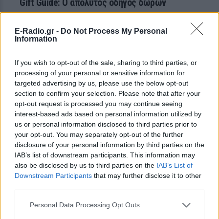
Gift Guide: O απόλυτος οδηγός δώρων
Για σένα, τις φίλες σου, τη μαμά σου, τους συναδέλφους
σου στο γραφείο, το άλλο σου μισό
E-Radio.gr -
Do Not Process My Personal
ΠΡΙΝ 243 ΕΒΔΟΜΆΔΕΣ
Information
If you wish to opt-out of the sale, sharing to third parties, or
processing of your personal or sensitive information for
targeted advertising by us, please use the below opt-out
section to confirm your selection. Please note that after your
opt-out request is processed you may continue seeing
interest-based ads based on personal information utilized by
us or personal information disclosed to third parties prior to
your opt-out. You may separately opt-out of the further
MUSIC LISTS
disclosure of your personal information by third parties on the
IAB’s list of downstream participants. This information may
10 χριστουγεννιάτικα τραγούδια που... δεν
also be disclosed by us to third parties on the
IAB’s List of
έχεις συνηθίσει
Downstream Participants
that may further disclose it to other
third parties.
Όσο ασυνήθιστες θα είναι και αυτές οι γιορτές
ΠΡΙΝ 296 ΕΒΔΟΜΆΔΕΣ
Personal Data Processing Opt Outs