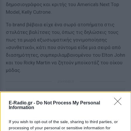
δημοσιογράφος και κριτής του America's Next Top
Model, Kelly Cutrone.
Το brand βέβαια είχε ένα σωρό ατοπήματα στις
στυλάτες βαλίτσες του, όπως τις δηλώσεις τους
πως τα μωρά εξωσωματικής γονιμοποίησης
«συνθετικά», κάτι που σύντομα είδε μια σειρά από
διασημότητες, συμπεριλαμβανομένου του Elton John
και του Ricky Martin να ζητούν μποϊκοτάζ του οίκου
μόδας.
ΔΙΑΦΗΜΙΣΗ
E-Radio.gr -
Do Not Process My Personal
Information
If you wish to opt-out of the sale, sharing to third parties, or
processing of your personal or sensitive information for