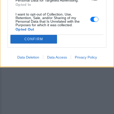
Personal Data for Targeted Advertising.
Ακολουθήστε το E-Radio.gr και στο Instagram
Opted In
ΔΙΑΦΗΜΙΣΗ
I want to opt-out of Collection, Use,
Retention, Sale, and/or Sharing of my
Personal Data that Is Unrelated with the
Purposes for which it was collected.
Opted Out
CONFIRM
Data Deletion
Data Access
Privacy Policy