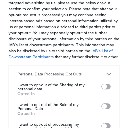
targeted advertising by us, please use the below opt-out
section to confirm your selection. Please note that after your
opt-out request is processed you may continue seeing
interest-based ads based on personal information utilized by
us or personal information disclosed to third parties prior to
your opt-out. You may separately opt-out of the further
disclosure of your personal information by third parties on the
IAB’s list of downstream participants. This information may
also be disclosed by us to third parties on the
IAB’s List of
Downstream Participants
that may further disclose it to other
third parties.
Personal Data Processing Opt Outs
Ακολουθήστε το E-Radio.gr στο
Google News
I want to opt-out of the Sharing of my
και μάθετε πρώτοι
τα πιο hot νέα
.
personal data.
Opted In
Διαβάστε περισσότερα θέματα για
Μόδα
,
I want to opt-out of the Sale of my
Personal Data.
Ομορφιά
,
Σχέσεις
και φυσικά
Celebrities
στο νέο
Opted In
Pink.gr
!
I want to opt-out of processing my