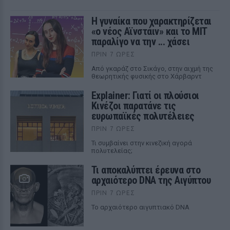
Η γυναίκα που χαρακτηρίζεται
«ο νέος Αϊνστάιν» και το MIT
παραλίγο να την ... χάσει
ΠΡΙΝ 7 ΏΡΕΣ
Από γκαράζ στο Σικάγο, στην αιχμή της
θεωρητικής φυσικής στο Χάρβαρντ
Explainer: Γιατί οι πλούσιοι
Κινέζοι παρατάνε τις
ευρωπαϊκές πολυτέλειες
ΠΡΙΝ 7 ΏΡΕΣ
Τι συμβαίνει στην κινεζική αγορά
πολυτελείας;
Τι αποκαλύπτει έρευνα στο
αρχαιότερο DNA της Αιγύπτου
ΠΡΙΝ 7 ΏΡΕΣ
Το αρχαιότερο αιγυπτιακό DNA