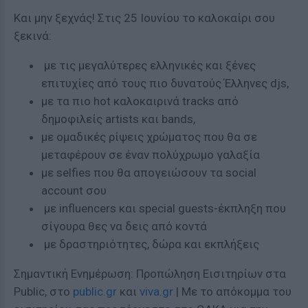
Και μην ξεχνάς! Στις 25 Ιουνίου το καλοκαίρι σου
ξεκινά:
με τις μεγαλύτερες ελληνικές και ξένες
επιτυχίες από τους πιο δυνατούς Έλληνες djs,
με τα πιο hot καλοκαιρινά tracks από
δημοφιλείς artists και bands,
με ομαδικές ρίψεις χρώματος που θα σε
μεταφέρουν σε έναν πολύχρωμο γαλαξία
με selfies που θα απογειώσουν τα social
account σου
με influencers και special guests-έκπληξη που
σίγουρα θες να δεις από κοντά
με δραστηριότητες, δώρα και εκπλήξεις
Σημαντική Ενημέρωση: Προπώληση Εισιτηρίων στα
Public, στο
public.gr
και
viva.gr
| Με το απόκομμα του