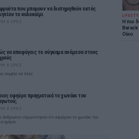
 φρούτα που μπορουν να διατηρηθούν εκτός
υγείου το καλοκαίρι
LIFESTY
Η πιο 
ΡΙΝ 8 ΏΡΕΣ
Barack
Οίκο
ώς να αποφύγεις το σύγκαμα ανάμεσα στους
ηρούς
ΡΙΝ 8 ΏΡΕΣ
ει συμβεί σε όλες
οιος εφηύρε πραγματικά το χωνάκι του
αγωτού;
ΡΙΝ 8 ΏΡΕΣ
ι άνθρωποι ισχυρίστηκαν ότι εφηύραν το χωνάκι την
ια ημέρα