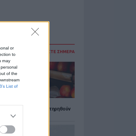
sonal or
ΔΙΑΒΑΣΤΕ ΣΗΜΕΡΑ
ection to
ou may
 personal
out of the
 downstream
B’s List of
τα που μπορουν να διατηρηθούν
ψυγείου το καλοκαίρι