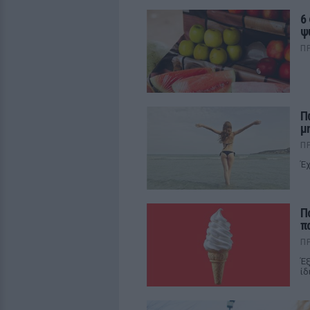
6
ψ
Π
Π
μ
Π
Έχ
Π
π
Π
Έξ
ίδ