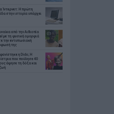
ια Ίντερνετ: Η πρώτη
ίδα στην ιστορία υπάρχει
υναίκα από την Αιθιοπία
ral με τη φυσική ομορφιά
ίτε την εντυπωσιακή
ρφωσή της
φανίστηκε η Dido; Η
ίστρια που πούλησε 40
κους άφησε τη δόξα και
ζωή