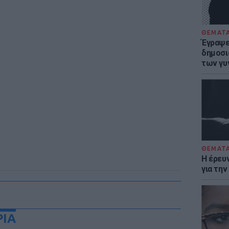
ΘΕΜΑΤ
Έγραψε 
δημοσι
των γυ
ΘΕΜΑΤ
Η έρευ
για τη
ΡΙΑ