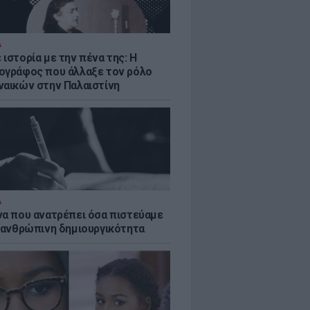
Α
ιστορία με την πένα της: Η
ογράφος που άλλαξε τον ρόλο
ναικών στην Παλαιστίνη
Α
να που ανατρέπει όσα πιστεύαμε
ν ανθρώπινη δημιουργικότητα