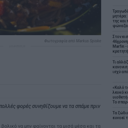
Τραγωδί
μητέρα:
της και 
φώναζαν
Στον ει
Φωτογραφία από Markus Spiske
46χρονη
Marfin -
ΔΙΑΦΗΜΙΣΗ
κρατητή
Τι αλλά
κανονισ
ισχύ απ
«Καλό τα
λευκό κ
υιοθετή
Το σπαρ
πολλές φορές συνηθίζουμε να τα σπάμε πριν
Τα ζώδια
ευνοεί 
 βολικό να μην φαίνονται τα μισά μέσα και τα