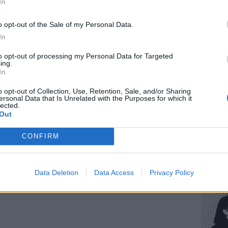
In
o opt-out of the Sale of my Personal Data.
In
ΕΥ ΖΗΝ
to opt-out of processing my Personal Data for Targeted
Πώς να
ing.
στους 
In
gr στο
Google News
και μάθετε πρώτοι
τα
o opt-out of Collection, Use, Retention, Sale, and/or Sharing
ersonal Data that Is Unrelated with the Purposes for which it
lected.
Out
έματα για
Μόδα
,
Ομορφιά
,
Σχέσεις
και
ink.gr
!
CONFIRM
r και στο Instagram
POP CU
Η κωμω
ΔΙΑΦΗΜΙΣΗ
Data Deletion
Data Access
Privacy Policy
νεοπλο