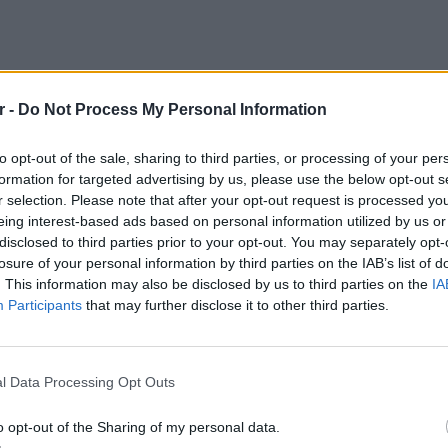
r -
Do Not Process My Personal Information
όν ποτέ. Ο λόγος που πρέπει τα μακαρόνια να
ρόλα είναι για να τυλίγονται τελείως στο
to opt-out of the sale, sharing to third parties, or processing of your per
ο να μην πετάγεται στο τέλος η σάλτσα. Αν
formation for targeted advertising by us, please use the below opt-out s
τυλιχθούν όπως πρέπει γύρω από το πιρούνι.
r selection. Please note that after your opt-out request is processed y
eing interest-based ads based on personal information utilized by us or
λόγο, που μάλλον εξηγεί και γιατί τα
disclosed to third parties prior to your opt-out. You may separately opt-
ένο μέγεθος, οι Ιταλοί πιστεύουν ότι φέρνει
losure of your personal information by third parties on the IAB’s list of
. This information may also be disclosed by us to third parties on the
IA
 ήταν να το σκεφτείτε δυο φορές πριν το
Participants
that may further disclose it to other third parties.
ΕΥ ΖΗΝ
ΔΙΑΦΗΜΙΣΗ
6 φρού
εκτός 
l Data Processing Opt Outs
o opt-out of the Sharing of my personal data.