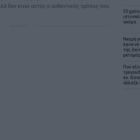
λλά δεν είναι αυτός ο αυθεντικός τρόπος που
35 χρόν
ιστοσελ
ακόμα
ΔΙΑΦΗΜΙΣΗ
Νεαρή γ
έγινε vi
της, δε
μεταμό
Πού εξα
τραγουδ
εκ. δίσ
άλλαξε 