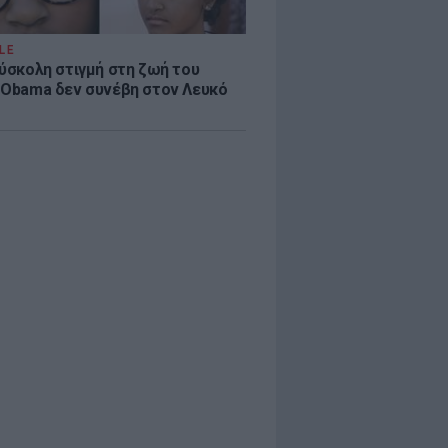
LE
δύσκολη στιγμή στη ζωή του
 Obama δεν συνέβη στον Λευκό