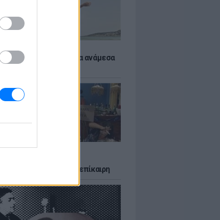
 αποφύγεις το σύγκαμα ανάμεσα
μηρούς
LTURE
δία που σατίρισε τον
υτισμό και παραμένει επίκαιρη