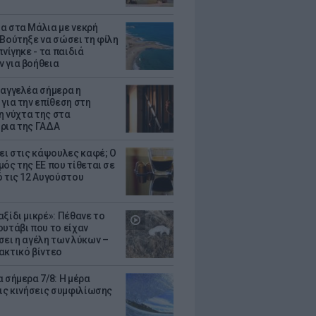
α στα Μάλια με νεκρή
 Βούτηξε να σώσει τη φίλη
πνίγηκε - τα παιδιά
 για βοήθεια
σαγγελέα σήμερα η
 για την επίθεση στη
 η νύχτα της στα
ρια της ΓΑΔΑ
ζει στις κάψουλες καφέ; Ο
μός της ΕΕ που τίθεται σε
ό τις 12 Αυγούστου
ξίδι μικρέ»: Πέθανε το
ουτάβι που το είχαν
σει η αγέλη των λύκων –
ακτικό βίντεο
 σήμερα 7/8: Η μέρα
τις κινήσεις συμφιλίωσης