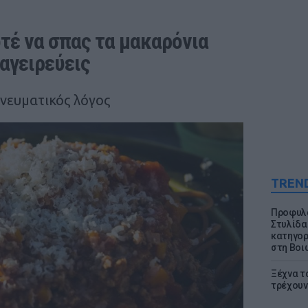
οτέ να σπας τα μακαρόνια 
αγειρεύεις
πνευματικός λόγος
TREN
Προφυλα
Στυλίδα
κατηγορ
στη Βοι
Ξέχνα τ
τρέχουν