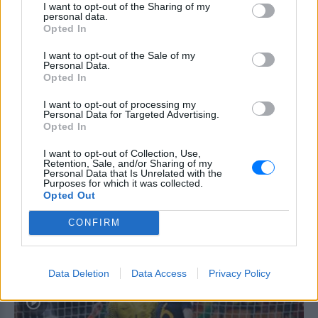
I want to opt-out of the Sharing of my
personal data.
Opted In
I want to opt-out of the Sale of my
Personal Data.
Opted In
I want to opt-out of processing my
Personal Data for Targeted Advertising.
Opted In
ΑΦΙΈΡΩΜΑ
I want to opt-out of Collection, Use,
Retention, Sale, and/or Sharing of my
Μουντιάλ 2002: Τα «φαλτσοσφυρίγματα» που
Personal Data that Is Unrelated with the
έστειλαν Πορτογαλία, Ιταλία και Ισπανία στα
Purposes for which it was collected.
σπίτια τους
Opted Out
Οι διαιτητές έστειλαν τους συνδιοργανωτές μέχρι τα
CONFIRM
ημιτελικά
ΠΡΙΝ 193 ΕΒΔΟΜΆΔΕΣ
Data Deletion
Data Access
Privacy Policy