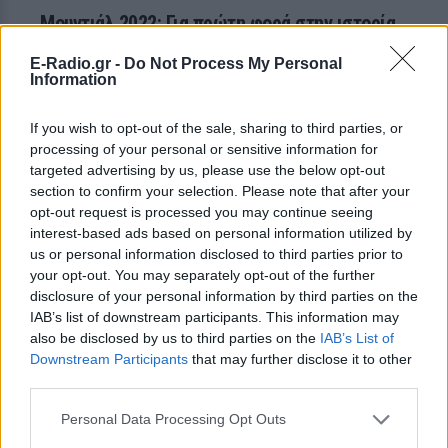
Μουντιάλ 2022: Για πρώτη φορά στην ιστορία
θα σφυρίξει γυναίκα διαιτητής
E-Radio.gr -
Do Not Process My Personal
Δεν είναι η πρώτη φορά που η Στέφανι Φραπάρ θα
Information
γράψει ιστορία
ΠΡΙΝ 192 ΕΒΔΟΜΆΔΕΣ
If you wish to opt-out of the sale, sharing to third parties, or
processing of your personal or sensitive information for
targeted advertising by us, please use the below opt-out
section to confirm your selection. Please note that after your
opt-out request is processed you may continue seeing
interest-based ads based on personal information utilized by
us or personal information disclosed to third parties prior to
your opt-out. You may separately opt-out of the further
disclosure of your personal information by third parties on the
TV ΣΕΙΡΈΣ
IAB’s list of downstream participants. This information may
also be disclosed by us to third parties on the
IAB’s List of
Μουντιάλ 2022: Η μίνι σειρά με όλο το
Downstream Participants
that may further disclose it to other
παρασκήνιο διαφθοράς πριν τη διοργάνωση
third parties.
του Κατάρ
Personal Data Processing Opt Outs
Η έρευνες, οι αποδείξεις και το αποτέλεσμα
ΠΡΙΝ 192 ΕΒΔΟΜΆΔΕΣ