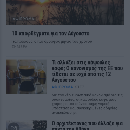
ΑΦΙΈΡΩΜΑ
10 αποφθέγματα για τον Αύγουστο
Για πολλούς, ο πιο όμορφος μήνας του χρόνου
ΣΉΜΕΡΑ
Τι αλλάζει στις κάψουλες
καφέ; Ο κανονισμός της ΕΕ που
τίθεται σε ισχύ από τις 12
Αυγούστου
ΑΦΙΈΡΩΜΑ
ΧΤΕΣ
Με τον νέο ευρωπαϊκό κανονισμό για τις
συσκευασίες, οι κάψουλες καφέ μιας
χρήσης αποκτούν επίσημη νομική
υπόσταση και συγκεκριμένες οδηγίες
ανακύκλωσης.
Ο αρχιτέκτονας που άλλαξε για
πάντα την Αθήνα