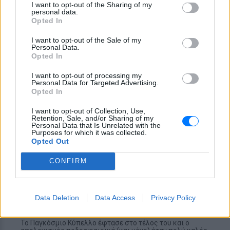
I want to opt-out of the Sharing of my
ΑΦΙΈΡΩΜΑ
personal data.
Opted In
Μουντιάλ 2022: Οι εκπλήξεις και ο τελικός
I want to opt-out of the Sale of my
που θα θέλαμε
Personal Data.
Opted In
Οι εκπλήξεις έγιναν, αλλά θέλουμε συγκεκριμένο τελικό
ΠΡΙΝ 190 ΕΒΔΟΜΆΔΕΣ
I want to opt-out of processing my
Personal Data for Targeted Advertising.
Opted In
I want to opt-out of Collection, Use,
Retention, Sale, and/or Sharing of my
Personal Data that Is Unrelated with the
Purposes for which it was collected.
Opted Out
CONFIRM
ΑΦΙΈΡΩΜΑ
Μουντιάλ 2022: Αξιζε το Παγκόσμιο Κύπελλο η
Data Deletion
Data Access
Privacy Policy
Αργεντινή του Μέσι;
Το Παγκόσμιο Κύπελλο έφτασε στο τέλος του και ο