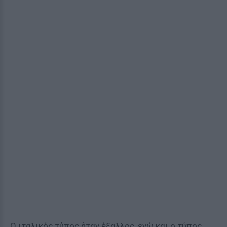
Ο ιταλικός τύπος ήταν έξαλλος, ενώ και ο τύπος