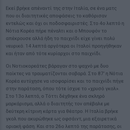
Εκεί βρήκε απέναντί της στην Ιταλία, σε ένα ματς
που οι διαιτητικές αποφάσεις το καθόρισαν
εντελώς και όχι οι ποδοσφαιριστές. Στο 4ο λεπτό η
Νότια Κορέα πήρε πέναλτι και ο Μπουφόν το
απέκρουσε αλλά ήδη το παιχνίδι είχε γίνει πολύ
νευρικό. 14 λεπτά αργότερα οι Ιταλοί προηγήθηκαν
και ήταν από τότε κυρίαρχοι στο παιχνίδι.
Οι Νοτιοκορεάτες βάραγαν στο ψαχνό με δυο
παίκτες να τραυματίζονται σοβαρά. Στο 87’ η Νότια
Κορέα ευτύχησε να ισοφαρίσει και το παιχνίδι πήγε
στην παράταση, όπου τότε ίσχυε το «χρυσό γκολ».
Στο 13ο λεπτό, ο Τόττι δέχθηκε ένα σκληρό
μαρκάρισμα, αλλά ο διαιτητής τον απέβαλε με
δεύτερη κίτρινη κάρτα για θέατρο. Η Ιταλία βρήκε
γκολ που ακυρώθηκε ως οφσάιντ, μια εξαιρετικά
οριακή φάση. Και στο 26ο λεπτό της παράτασης, οι