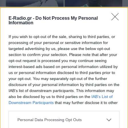
E-Radio.gr -
Do Not Process My Personal
Information
ΑΦΙΈΡΩΜΑ
If you wish to opt-out of the sale, sharing to third parties, or
processing of your personal or sensitive information for
Μουντιάλ 2022: Ο εθνικός ήρωας της
targeted advertising by us, please use the below opt-out
Σενεγάλης και ο διάδοχός του
section to confirm your selection. Please note that after your
Έχουν συνδυάσει το όνομα τους με το ποδόσφαιρο της
opt-out request is processed you may continue seeing
χώρας τους
interest-based ads based on personal information utilized by
ΠΡΙΝ 192 ΕΒΔΟΜΆΔΕΣ
us or personal information disclosed to third parties prior to
your opt-out. You may separately opt-out of the further
disclosure of your personal information by third parties on the
IAB’s list of downstream participants. This information may
also be disclosed by us to third parties on the
IAB’s List of
Downstream Participants
that may further disclose it to other
third parties.
Personal Data Processing Opt Outs