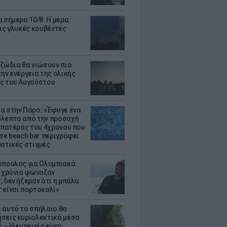
α σήμερα 10/8: Η μέρα
τις γλυκές κουβέντες
 ζώδια θα νιώσουν πιο
ην ενέργεια της ολικής
ς του Αυγούστου
α στην Πάρο: «Έφυγε ένα
λεπτο από την προσοχή
Ο πατέρας του 4χρονου που
 σε beach bar περιγράφει
ματικές στιγμές
όπουλος για Ολυμπιακό:
0 χρόνια φώναζαν
, δεν ήξεραν ότι η μπάλα
 είναι πορτοκαλί»
 αυτό το σπήλαιο θα
σεις κυριολεκτικά μέσα
 – Η εμπειρία είναι