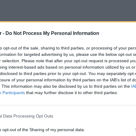
r -
Do Not Process My Personal Information
to opt-out of the sale, sharing to third parties, or processing of your per
formation for targeted advertising by us, please use the below opt-out s
παιρνε τα πρόσωπα από celebrities και τα
r selection. Please note that after your opt-out request is processed y
ό προσωπομετρίας. Τα σημεία
eing interest-based ads based on personal information utilized by us or
 12 και με αυτόν τον τρόπο εξέτασε το
disclosed to third parties prior to your opt-out. You may separately opt-
losure of your personal information by third parties on the IAB’s list of
 ιδανικό αριθμό οι αναλογίες του προσώπου.
. This information may also be disclosed by us to third parties on the
IA
στό που εκφράζει πόσο τέλειο είναι.
Participants
that may further disclose it to other third parties.
ebrities με τα υψηλότερα σκορ:
ΚΕΡΔΙΣ
Καλοκα
l Data Processing Opt Outs
τα μεγ
ΔΙΑΦΗΜΙΣΗ
o opt-out of the Sharing of my personal data.