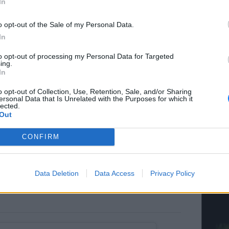
In
o opt-out of the Sale of my Personal Data.
In
to opt-out of processing my Personal Data for Targeted
ΚΕΡΔΙΣ
ing.
Κάνε τα
In
o opt-out of Collection, Use, Retention, Sale, and/or Sharing
ersonal Data that Is Unrelated with the Purposes for which it
lected.
Out
CONFIRM
ΚΕΡΔΙΣ
Είδη σ
Data Deletion
Data Access
Privacy Policy