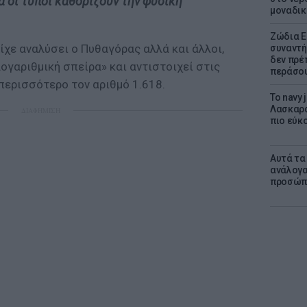
α οι τύποι καθορίζουν την φυσική
μοναδικ
Ζώδια Ε
είχε αναλύσει ο Πυθαγόρας αλλά και άλλοι,
συναντή
δεν πρέ
ογαριθμική σπείρα» και αντιστοιχεί στις
περάσο
περισσότερο τον αριθμό 1.618.
Το navy
Λασκαρά
ΔΙΑΦΗΜΙΣΗ
πιο εύκο
Αυτά τα
ανάλογα
προσώπ