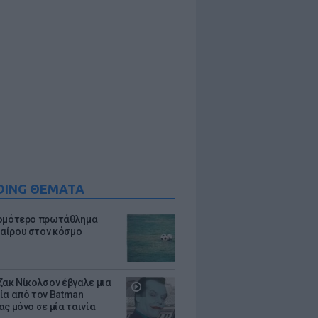
DING ΘΕΜΑΤΑ
ομότερο πρωτάθλημα
ίρου στον κόσμο
ζακ Νίκολσον έβγαλε μια
ία από τον Batman
ς μόνο σε μία ταινία