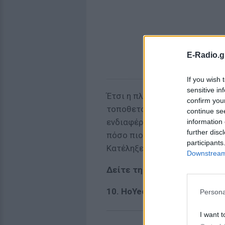
E-Radio.g
If you wish 
sensitive in
Έτσι η πλαστική χειρουργός έ
confirm you
τοποθετούσε σε ένα λογισμικ
continue se
ενδιαφέροντος που έβαλε ήταν
information 
further disc
πόσο πιο κοντά έφταναν στον
participants
Κατέληξε λοιπόν σε ένα ποσο
Downstream 
Δείτε τη λίστα με τις 10 cel
10. HoYeon Jung: 89.63%
Persona
I want t