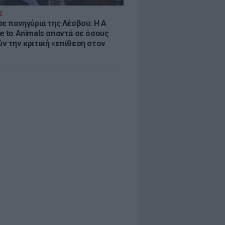
Σ
σε πανηγύρια της Λέσβου: Η A
e to Animals απαντά σε όσους
ν την κριτική «επίθεση στον