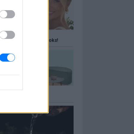
ΤΕ
 ταξίδια σου Travel Books!
ΤΕ
πιτιού έως -70%