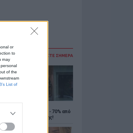
sonal or
ection to
ΔΙΑΒΑΣΤΕ ΣΗΜΕΡΑ
ou may
 personal
out of the
 downstream
B’s List of
ΤΕ
ιρινές εκπτώσεις έως - 70% από
αλύτερα eshops ένδυσης!