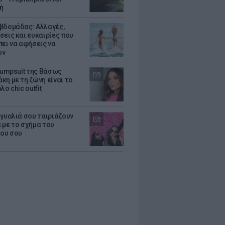
ή
βδομάδας: Αλλαγές,
σεις και ευκαιρίες που
πει να αφήσεις να
υν
 jumpsuit της Βάσως
κη με τη ζώνη είναι το
λο chic outfit
 γυαλιά σου ταιριάζουν
 με το σχήμα του
ου σου