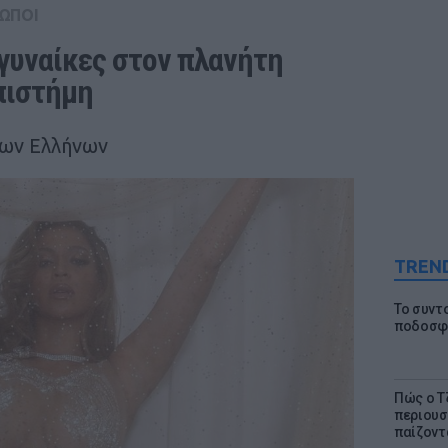
ΩΠΟΙ
γυναίκες στον πλανήτη 
πιστήμη
ίων Ελλήνων
TREN
Το συντ
ποδοσφα
Πώς ο Τ
περιουσ
παίζοντα