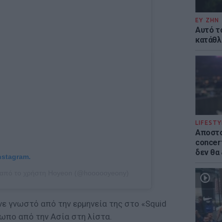
ΕΥ ΖΗΝ
Αυτό τ
κατάθλι
LIFESTY
Αποστο
concert
δεν θα
nstagram.
 από το χρήστη Hoyeon (@hoooooyeony)
νε γνωστό από την ερμηνεία της στο «Squid
ωπο από την Ασία στη λίστα.