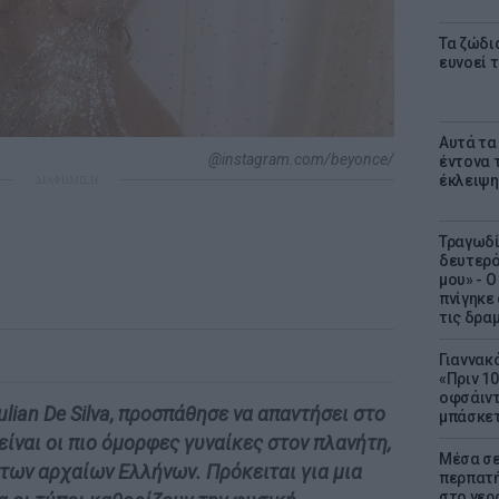
Τα ζώδι
ευνοεί 
Αυτά τα
@instagram.com/beyonce/
έντονα τ
έκλειψη
ΔΙΑΦΗΜΙΣΗ
Τραγωδί
δευτερό
μου» - 
πνίγηκε
τις δρα
Γιαννακ
«Πριν 1
οφσάιντ
lian De Silva, προσπάθησε να απαντήσει στο
μπάσκετ
είναι οι πιο όμορφες γυναίκες στον πλανήτη,
Μέσα σε
των αρχαίων Ελλήνων. Πρόκειται για μια
περπατή
στο νερό