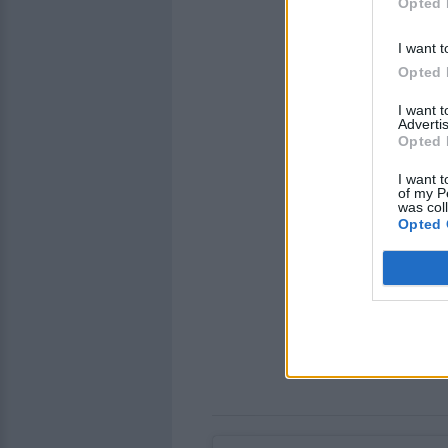
Opted 
I want t
Opted 
I want 
Advertis
Opted 
I want t
of my P
was col
Opted 