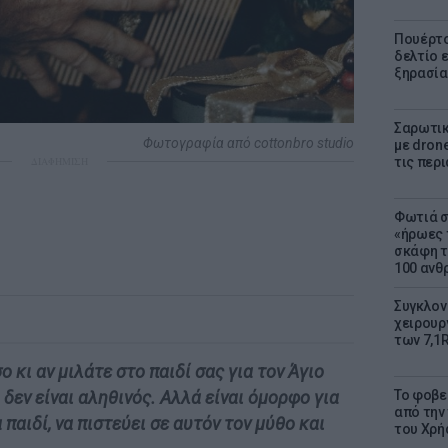
Πουέρτο
δελτίο 
ξηρασία
Σαρωτικ
Φωτογραφία από cottonbro studio
με dron
τις περ
ΔΙΑΦΗΜΙΣΗ
Φωτιά σ
«ήρωες 
σκάφη τ
100 αν
Συγκλον
χειρουρ
των 7,1
 κι αν μιλάτε στο παιδί σας για τον Άγιο
Το φοβε
 δεν είναι αληθινός. Αλλά είναι όμορφο για
από την
α παιδί, να πιστεύει σε αυτόν τον μύθο και
του Χρή