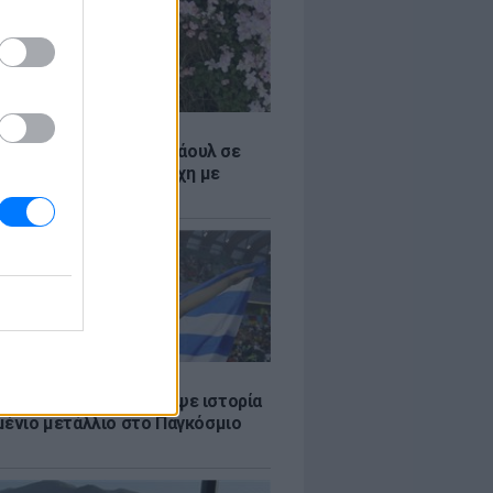
Σ
η influencer Σίντνεϊ Τάουλ σε
26 ετών έπειτα από μάχη με
 μορφή καρκίνου
Σ
υν Μητροπούλου έγραψε ιστορία
μένιο μετάλλιο στο Παγκόσμιο