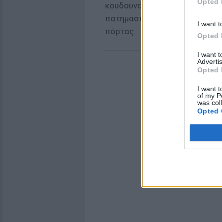
Opted 
κουδουνάκι, για να γίνει πιο 
πατημασιές είτε από χιόνι, εί
I want t
πόρτας.
Opted 
I want 
Advertis
Opted 
I want t
of my P
was col
Opted 