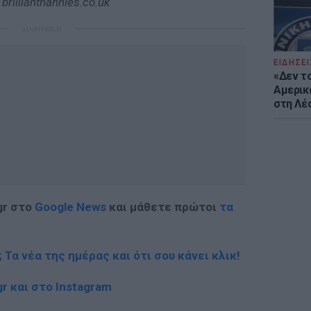
brilliantnannies.co.uk
ΔΙΑΦΗΜΙΣΗ
ΕΙΔΗΣΕΙ
«Δεν το
Αμερικ
στη Λέ
gr στο
Google News
και μάθετε πρώτοι
τα
; Τα νέα της ημέρας και ότι σου κάνει κλικ!
r και στο Instagram