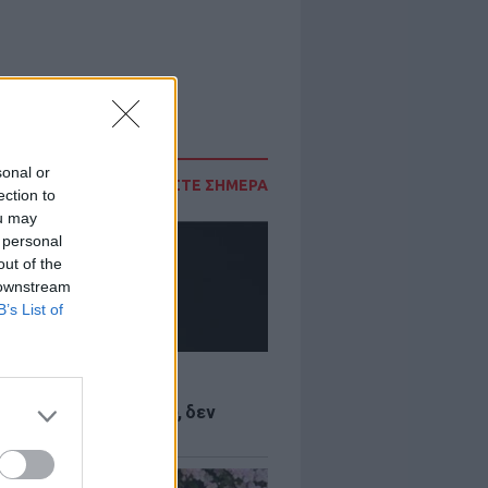
sonal or
ΔΙΑΒΑΣΤΕ ΣΗΜΕΡΑ
ection to
ou may
 personal
out of the
 downstream
B’s List of
LE
Κωνσταντινίδη: Τώρα
ύνται με το δέρμα μου, δεν
ται να κρύβομαι