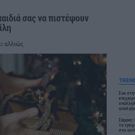
αιδιά σας να πιστέψουν 
ίλη
κι αλλιώς
TREN
Σοκ στη
επιχείρ
υπάλληλ
ασελγήσ
Σέρρες:
το τροχ
στο αντ