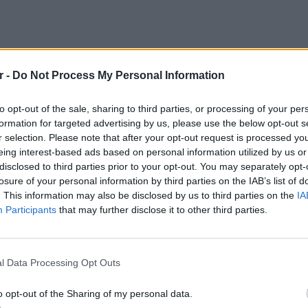
r -
Do Not Process My Personal Information
to opt-out of the sale, sharing to third parties, or processing of your per
γα κομμάτια χαρτί και μερικούς φακέλους
formation for targeted advertising by us, please use the below opt-out s
ας να γράψουν τη χριστουγεννιάτικη λίστα
r selection. Please note that after your opt-out request is processed y
ομήσουν στον βόρειο πόλο. Και αν
eing interest-based ads based on personal information utilized by us or
ε ότι αν δεν το ταχυδρομήσουν δεν θα μάθουν
disclosed to third parties prior to your opt-out. You may separately opt-
losure of your personal information by third parties on the IAB’s list of
ή ή όχι.
. This information may also be disclosed by us to third parties on the
IA
Participants
that may further disclose it to other third parties.
 στο γράμμα και να τους πείτε ότι ο Άγιος
ι από εκεί και πέρα μπορείτε να οργανώσετε
LIFESTY
Αριελ 
 πειστική.
ασχολο
l Data Processing Opt Outs
πρόκει
ς τη μαγεία διαβάζοντας ένα βιβλίο για τον
o opt-out of the Sharing of my personal data.
α ύπνο χτυπήστε κάποια στιγμή ένα