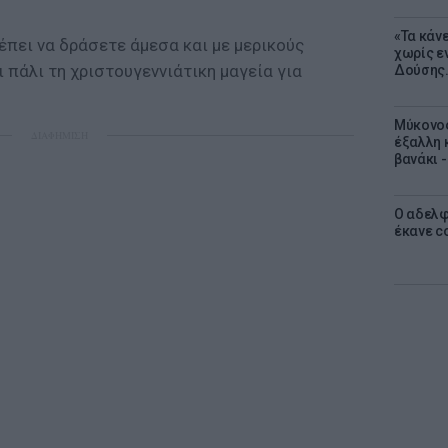
«Τα κάν
ρέπει να δράσετε άμεσα και με μερικούς
χωρίς ε
 πάλι τη χριστουγεννιάτικη μαγεία για
Δούσης.
Μύκονος
ΔΙΑΦΗΜΙΣΗ
έξαλλη 
βανάκι 
Ο αδελφ
έκανε c