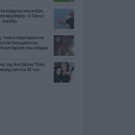
ετε κάφρους και κτήνη
νσυναίσθηση»: Ο Τάσος
..δικάζει
: Ιταλοί παρτάρουν σε
κατάσταση μέσα σε...
- Η αντίδραση του οδηγού
ός της Αντζελίνα Τζολί
oming out στα 53 του