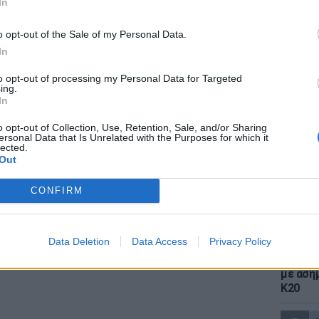
In
πειστική η παρουσία του. Κάντε μερικές
τε από λάσπη στο τζάκι ή την είσοδο της
o opt-out of the Sale of my Personal Data.
In
ΔΙΑΦΗΜΙΣΗ
to opt-out of processing my Personal Data for Targeted
ΕΙΔΗΣΕΙ
ing.
Πέθανε 
In
ηλικία 
σπάνια
o opt-out of Collection, Use, Retention, Sale, and/or Sharing
ersonal Data that Is Unrelated with the Purposes for which it
lected.
Out
CONFIRM
Data Deletion
Data Access
Privacy Policy
ΕΙΔΗΣΕΙ
Η Έβελ
με αση
Κ20