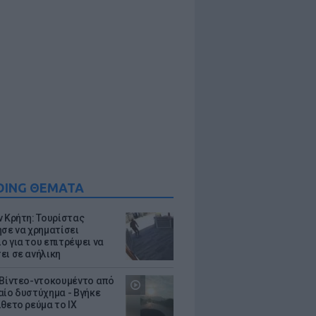
DING ΘΕΜΑΤΑ
ν Κρήτη: Τουρίστας
ησε να χρηματίσει
ο για του επιτρέψει να
ει σε ανήλικη
 Βίντεο-ντοκουμέντο από
αίο δυστύχημα - Βγήκε
ίθετο ρεύμα το ΙΧ