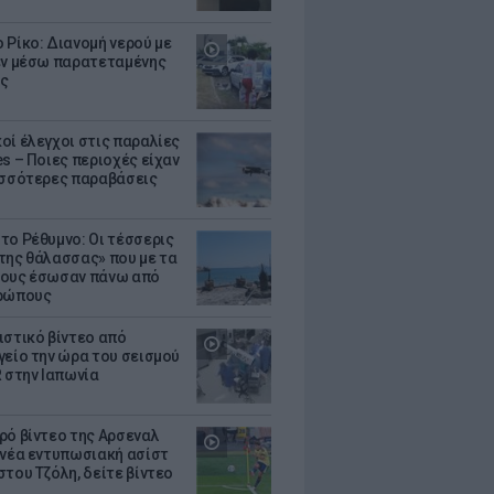
 Ρίκο: Διανομή νερού με
εν μέσω παρατεταμένης
ς
οί έλεγχοι στις παραλίες
es – Ποιες περιοχές είχαν
ισσότερες παραβάσεις
το Ρέθυμνο: Οι τέσσερις
της θάλασσας» που με τα
ους έσωσαν πάνω από
θρώπους
ιστικό βίντεο από
γείο την ώρα του σεισμού
R στην Ιαπωνία
ρό βίντεο της Αρσεναλ
 νέα εντυπωσιακή ασίστ
στου Τζόλη, δείτε βίντεο