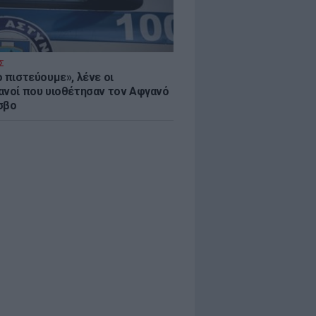
Σ
 πιστεύουμε», λένε οι
ανοί που υιοθέτησαν τον Αφγανό
σβο