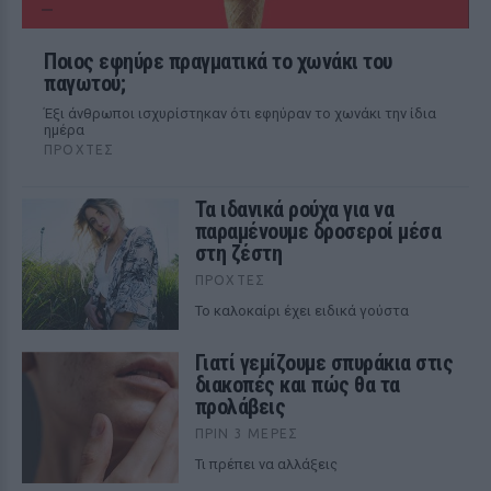
Ποιος εφηύρε πραγματικά το χωνάκι του
παγωτού;
Έξι άνθρωποι ισχυρίστηκαν ότι εφηύραν το χωνάκι την ίδια
ημέρα
ΠΡΟΧΤΈΣ
Τα ιδανικά ρούχα για να
παραμένουμε δροσεροί μέσα
στη ζέστη
ΠΡΟΧΤΈΣ
To καλοκαίρι έχει ειδικά γούστα
Γιατί γεμίζουμε σπυράκια στις
διακοπές και πώς θα τα
προλάβεις
ΠΡΙΝ 3 ΜΈΡΕΣ
Τι πρέπει να αλλάξεις