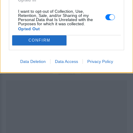
Μπανάνες
I want to opt-out of Collection, Use,
Retention, Sale, and/or Sharing of my
Personal Data that Is Unrelated with the
Οι μπανάνες είναι μια φανταστική πηγή
Purposes for which it was collected.
Opted Out
υδατανθράκων, καλίου, βιταμίνης Β6, βιταμίνης C,
μαγνησίου και φυτικών ινών. Είναι μια εξαιρετική
CONFIRM
επιλογή εάν γυμνάζεστε τακτικά, επειδή παρέχουν
μια γρήγορη πηγή ενέργειας, καθώς και ορισμένες
Data Deletion
Data Access
Privacy Policy
απαραίτητες βιταμίνες και μέταλλα.
ΔΙΑΦΗΜΙΣΗ