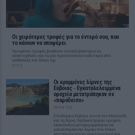
Οι χειρότερες τροφές για το έντερό σου, που
το κάνουν να υποφέρει
Ορισμένες τροφές βοηθούν τα καλά βακτήρια να
αναπτυχθούν, και να μας προστατεύουν καλύτερα από
ασθένειες και άλλες όχι
ΧΤΕΣ
Οι κρυμμένες λίμνες της
Εύβοιας ‑ Εγκαταλελειμμένα
ορυχεία μετατράπηκαν σε
«παράδεισο»
ΠΡΟΧΤΈΣ
Στη Βόρεια Εύβοια, κοντά στο Μαντούδι
και τη Λίμνη, δώδεκα πρώην ορυχεία
λευκόλιθου μεταμορφώθηκαν σε
γαλαζοπράσινες λίμνες που πλέον
αποτελούν στόχο γεωτουρισμού και