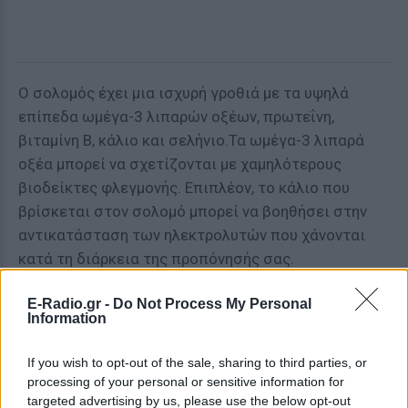
Ο σολομός έχει μια ισχυρή γροθιά με τα υψηλά
επίπεδα ωμέγα-3 λιπαρών οξέων, πρωτεΐνη,
βιταμίνη Β, κάλιο και σελήνιο.Τα ωμέγα-3 λιπαρά
οξέα μπορεί να σχετίζονται με χαμηλότερους
βιοδείκτες φλεγμονής. Επιπλέον, το κάλιο που
βρίσκεται στον σολομό μπορεί να βοηθήσει στην
αντικατάσταση των ηλεκτρολυτών που χάνονται
κατά τη διάρκεια της προπόνησής σας.
Αυγά
E-Radio.gr -
Do Not Process My Personal
Information
Τα αυγά είναι πλούσια σε πρωτεΐνες και μια σειρά
από θρεπτικά συστατικά, καθιστώντας τα μια
If you wish to opt-out of the sale, sharing to third parties, or
processing of your personal or sensitive information for
εξαιρετική τροφή για την αποκατάσταση των
targeted advertising by us, please use the below opt-out