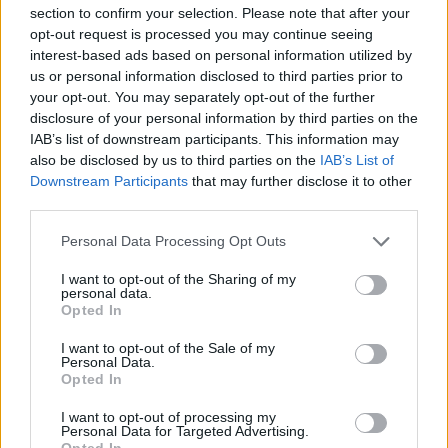
μυών. Η κατανάλωση πρωτεΐνης μετά την
section to confirm your selection. Please note that after your
προπόνηση δίνει στο σώμα σας τα αμινοξέα που
opt-out request is processed you may continue seeing
χρειάζεται για να επισκευάσει και να αναδώσει τον
interest-based ads based on personal information utilized by
us or personal information disclosed to third parties prior to
μυϊκό ιστό.
your opt-out. You may separately opt-out of the further
disclosure of your personal information by third parties on the
Σπανάκι
IAB’s list of downstream participants. This information may
also be disclosed by us to third parties on the
IAB’s List of
Όσον αφορά τα τρόφιμα πλούσια σε θρεπτικά
Downstream Participants
that may further disclose it to other
συστατικά, το σπανάκι είναι δύσκολο να νικηθεί!
third parties.
Περιέχοντας βιταμίνη Α, βιταμίνη C, βιταμίνη Κ1,
σίδηρο, ασβέστιο, κάλιο και μαγνήσιο, το σπανάκι
Personal Data Processing Opt Outs
έχει πολλά κουτιά.
I want to opt-out of the Sharing of my
personal data.
Όταν ασκείστε και ιδρώνετε πολύ, πρέπει να
Opted In
αναπληρώσετε τους ηλεκτρολύτες που χάθηκαν. Το
I want to opt-out of the Sale of my
σπανάκι, το οποίο είναι πλούσιο σε βασικούς
Personal Data.
Opted In
ηλεκτρολύτες όπως το κάλιο και το μαγνήσιο, είναι
μια εξαιρετική τροφή για να βοηθήσετε το σώμα
I want to opt-out of processing my
Personal Data for Targeted Advertising.
σας να ανακάμψει.
Opted In