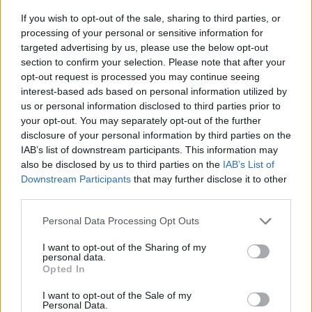
If you wish to opt-out of the sale, sharing to third parties, or
processing of your personal or sensitive information for
targeted advertising by us, please use the below opt-out
section to confirm your selection. Please note that after your
opt-out request is processed you may continue seeing
interest-based ads based on personal information utilized by
us or personal information disclosed to third parties prior to
your opt-out. You may separately opt-out of the further
disclosure of your personal information by third parties on the
IAB’s list of downstream participants. This information may
also be disclosed by us to third parties on the
IAB’s List of
Downstream Participants
that may further disclose it to other
third parties.
Personal Data Processing Opt Outs
Ακολουθήστε το E-Radio.gr στο
Google News
και μάθετε πρώτοι
τα πιο hot νέα
.
I want to opt-out of the Sharing of my
personal data.
Opted In
Εσύ μπήκες στο E-Daily.gr; Τα νέα της ημέρας
και ότι σου κάνει κλικ!
I want to opt-out of the Sale of my
Personal Data.