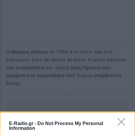
Ο Μπρους πέθανε το 1966 στο σπίτι του στο
Χόλιγουντ Χιλς σε ηλικία 40 ετών. Η αιτία θανάτου
του αναφέρθηκε ως «οξεία δηλητηρίαση από
μορφίνη που προκλήθηκε από τυχαία υπερβολική
δόση».
ΔΙΑΦΗΜΙΣΗ
E-Radio.gr -
Do Not Process My Personal
Information