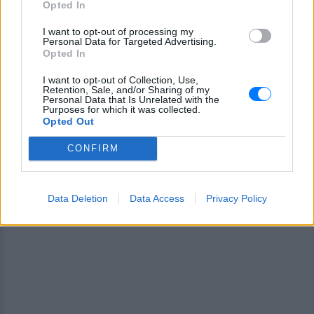
Opted In
Ακολουθήστε το E-Radio.gr και στο Instagram
I want to opt-out of processing my
ΔΙΑΦΗΜΙΣΗ
Personal Data for Targeted Advertising.
Opted In
I want to opt-out of Collection, Use,
Retention, Sale, and/or Sharing of my
Personal Data that Is Unrelated with the
Purposes for which it was collected.
Opted Out
CONFIRM
Data Deletion
Data Access
Privacy Policy