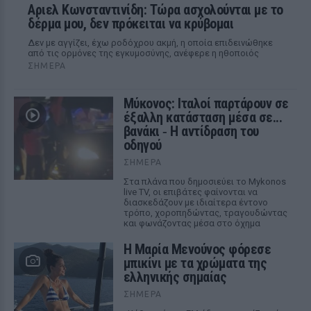
Αριελ Κωνσταντινίδη: Τώρα ασχολούνται με το
δέρμα μου, δεν πρόκειται να κρύβομαι
Δεν με αγγίζει, έχω ροδόχρου ακμή, η οποία επιδεινώθηκε
από τις ορμόνες της εγκυμοσύνης, ανέφερε η ηθοποιός
ΣΉΜΕΡΑ
Μύκονος: Ιταλοί παρτάρουν σε
έξαλλη κατάσταση μέσα σε...
βανάκι ‑ Η αντίδραση του
οδηγού
ΣΉΜΕΡΑ
Στα πλάνα που δημοσιεύει το Mykonos
live TV, οι επιβάτες φαίνονται να
διασκεδάζουν με ιδιαίτερα έντονο
τρόπο, χοροπηδώντας, τραγουδώντας
και φωνάζοντας μέσα στο όχημα
Η Μαρία Μενούνος φόρεσε
μπικίνι με τα χρώματα της
ελληνικής σημαίας
ΣΉΜΕΡΑ