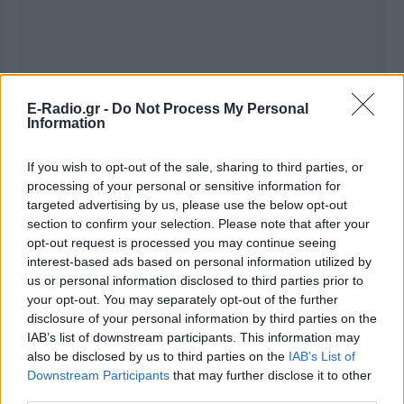
E-Radio.gr -
Do Not Process My Personal
Information
If you wish to opt-out of the sale, sharing to third parties, or
processing of your personal or sensitive information for
targeted advertising by us, please use the below opt-out
section to confirm your selection. Please note that after your
opt-out request is processed you may continue seeing
interest-based ads based on personal information utilized by
Ακολουθήστε το E-Radio.gr στο
Google News
us or personal information disclosed to third parties prior to
και μάθετε πρώτοι
τα πιο hot νέα
.
your opt-out. You may separately opt-out of the further
disclosure of your personal information by third parties on the
Εσύ μπήκες στο E-Daily.gr; Τα νέα της ημέρας
IAB’s list of downstream participants. This information may
και ότι σου κάνει κλικ!
also be disclosed by us to third parties on the
IAB’s List of
Downstream Participants
that may further disclose it to other
Ακολουθήστε το E-Radio.gr και στο Instagram
third parties.