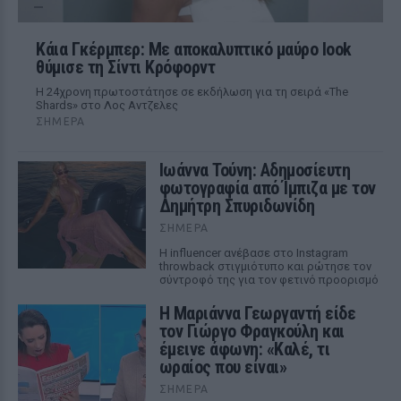
Κάια Γκέρμπερ: Με αποκαλυπτικό μαύρο look
θύμισε τη Σίντι Κρόφορντ
Η 24χρονη πρωτοστάτησε σε εκδήλωση για τη σειρά «The
Shards» στο Λος Αντζελες
ΣΉΜΕΡΑ
Ιωάννα Τούνη: Αδημοσίευτη
φωτογραφία από Ίμπιζα με τον
Δημήτρη Σπυριδωνίδη
ΣΉΜΕΡΑ
Η influencer ανέβασε στο Instagram
throwback στιγμιότυπο και ρώτησε τον
σύντροφό της για τον φετινό προορισμό
Η Μαριάννα Γεωργαντή είδε
τον Γιώργο Φραγκούλη και
έμεινε άφωνη: «Καλέ, τι
ωραίος που είναι»
ΣΉΜΕΡΑ