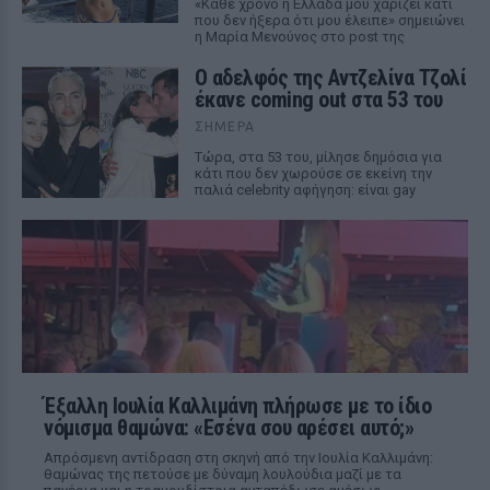
«Κάθε χρόνο η Ελλάδα μου χαρίζει κάτι
που δεν ήξερα ότι μου έλειπε» σημειώνει
η Μαρία Μενούνος στο post της
Ο αδελφός της Αντζελίνα Τζολί
έκανε coming out στα 53 του
ΣΉΜΕΡΑ
Τώρα, στα 53 του, μίλησε δημόσια για
κάτι που δεν χωρούσε σε εκείνη την
παλιά celebrity αφήγηση: είναι gay
Έξαλλη Ιουλία Καλλιμάνη πλήρωσε με το ίδιο
νόμισμα θαμώνα: «Εσένα σου αρέσει αυτό;»
Απρόσμενη αντίδραση στη σκηνή από την Ιουλία Καλλιμάνη:
θαμώνας της πετούσε με δύναμη λουλούδια μαζί με τα