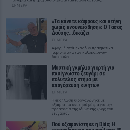
πανέρια και η τραγουδίστρια ανταπέδωσε αμέσως.
ΣΉΜΕΡΑ
«Τα κάνετε κάφρους και κτήνη
χωρίς ενσυναίσθηση»: Ο Τάσος
Δούσης...δικάζει
ΣΉΜΕΡΑ
Αφορμή στάθηκαν δύο πραγματικά
περιστατικά των καλοκαιρινών
διακοπών
Μυστική γαμήλια γιορτή για
πασίγνωστο ζευγάρι σε
πολυτελές κτήμα με
απαγόρευση κινητών
ΣΉΜΕΡΑ
Η εκδήλωση διοργανώθηκε με
εξαιρετικά αυστηρά μέτρα για την
προστασία της ιδιωτικής ζωής του
ζευγαριού
Πού εξαφανίστηκε η Dido; Η