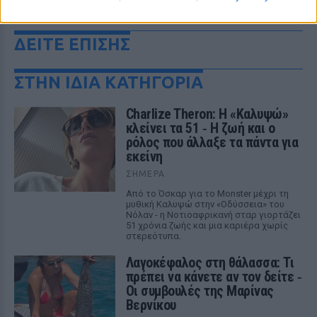
ΔΕΙΤΕ ΕΠΙΣΗΣ
ΣΤΗΝ ΙΔΙΑ ΚΑΤΗΓΟΡΙΑ
Charlize Theron: Η «Καλυψώ»
κλείνει τα 51 ‑ H ζωή και ο
ρόλος που άλλαξε τα πάντα για
εκείνη
ΣΉΜΕΡΑ
Από το Όσκαρ για το Monster μέχρι τη
μυθική Καλυψώ στην «Οδύσσεια» του
Νόλαν - η Νοτιοαφρικανή σταρ γιορτάζει
51 χρόνια ζωής και μια καριέρα χωρίς
στερεότυπα.
Λαγοκέφαλος στη θάλασσα: Τι
πρέπει να κάνετε αν τον δείτε ‑
Οι συμβουλές της Μαρίνας
Βερνίκου