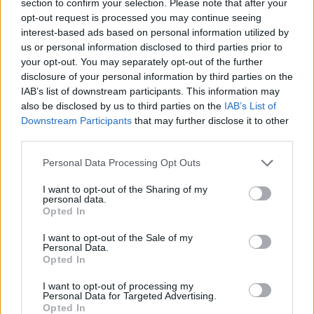
section to confirm your selection. Please note that after your
opt-out request is processed you may continue seeing
interest-based ads based on personal information utilized by
us or personal information disclosed to third parties prior to
your opt-out. You may separately opt-out of the further
disclosure of your personal information by third parties on the
IAB’s list of downstream participants. This information may
Σήμερα ο δημοφιλής παρουσιαστής ασχολείται με
also be disclosed by us to third parties on the
IAB’s List of
την φωτογραφία και παρουσιάζει δικές του
Downstream Participants
that may further disclose it to other
εκθέσεις φωτογραφίας αποσπώντας πολύ θετικές
third parties.
κριτικές, από τους εικαστικούς.
Personal Data Processing Opt Outs
ΔΙΑΦΗΜΙΣΗ
I want to opt-out of the Sharing of my
personal data.
Opted In
I want to opt-out of the Sale of my
Personal Data.
Opted In
I want to opt-out of processing my
Personal Data for Targeted Advertising.
Opted In