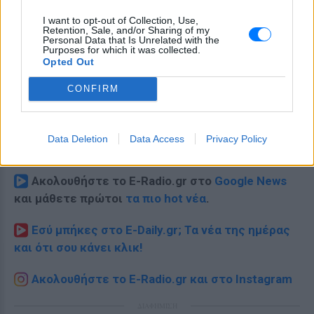
I want to opt-out of Collection, Use,
Retention, Sale, and/or Sharing of my
Personal Data that Is Unrelated with the
Purposes for which it was collected.
Opted Out
CONFIRM
Data Deletion
Data Access
Privacy Policy
Ακολουθήστε το E-Radio.gr στο
Google News
και μάθετε πρώτοι
τα πιο hot νέα
.
Εσύ μπήκες στο E-Daily.gr; Τα νέα της ημέρας
και ότι σου κάνει κλικ!
Ακολουθήστε το E-Radio.gr και στο Instagram
ΔΙΑΦΗΜΙΣΗ