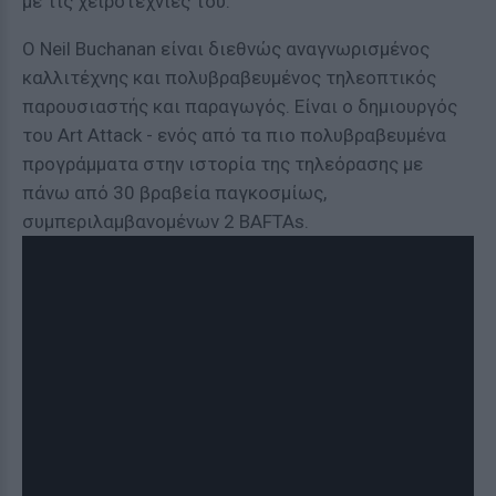
με τις χειροτεχνίες του.
Ο Neil Buchanan είναι διεθνώς αναγνωρισμένος
καλλιτέχνης και πολυβραβευμένος τηλεοπτικός
παρουσιαστής και παραγωγός. Είναι ο δημιουργός
του Art Attack - ενός από τα πιο πολυβραβευμένα
προγράμματα στην ιστορία της τηλεόρασης με
πάνω από 30 βραβεία παγκοσμίως,
συμπεριλαμβανομένων 2 BAFTAs.