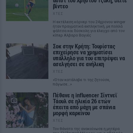
ασίστ του Χρήστου Τζόλη, δείτε
βίντεο
ΧΤΕΣ
Η εκτέλεση κόρνερ του 24χρονου winger
ήταν πραγματικά εκπληκτική, με πολλά
φάλτσα και δύσκολη για έλεγχο από τον
κίπερ Αλβαρο Βαγιές
Σοκ στην Κρήτη: Τουρίστας
επιχείρησε να χρηματίσει
υπάλληλο για του επιτρέψει να
ασελγήσει σε ανήλικη
ΧΤΕΣ
«Όταν κατάλαβε τι της ζητούσε,
πάγωσε...»
Πέθανε η influencer Σίντνεϊ
Τάουλ σε ηλικία 26 ετών
έπειτα από μάχη με σπάνια
μορφή καρκίνου
ΧΤΕΣ
Τον θάνατο της ανακοίνωσε η μητέρα