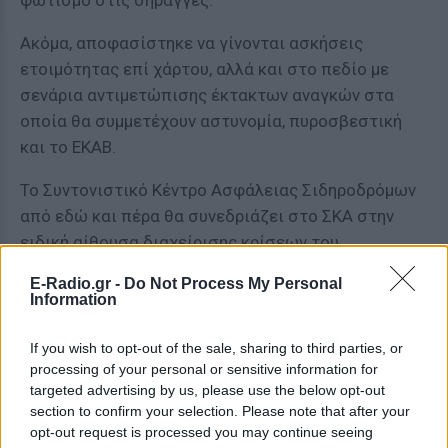
φωτισμό στις σήραγγες.
Ακόμα, αποφασίστηκε να γίνονται ασκήσεις
ετοιμότητας επί χάρτου, αλλά και στο πεδίο με
σενάρια αντιμετώπισης έκτακτων αναγκών στα
οποία θα συμμετέχουν αστυνομία, πυροσβεστική
και το ΕΚΑΒ.
Το Συντονιστικό Κέντρο Ασφάλειας Σιδηροδρόμων
από εδώ και πέρα θα συνεδριάζει στο ΣΚΑ στην
ειδική αίθουσα διαχείρισης κρίσεων του
Σιδηροδρομικού Σταθμού Αχαρνών.
E-Radio.gr -
Do Not Process My Personal
Information
Το κλιμάκιο θα ασχολείται με θέματα τεχνικής
φύσεως αναφορικά με τον τρόπο διαχείρισης της
If you wish to opt-out of the sale, sharing to third parties, or
ασφάλειας του δικτύου.
processing of your personal or sensitive information for
targeted advertising by us, please use the below opt-out
[ΠΗΓΗ]
section to confirm your selection. Please note that after your
opt-out request is processed you may continue seeing