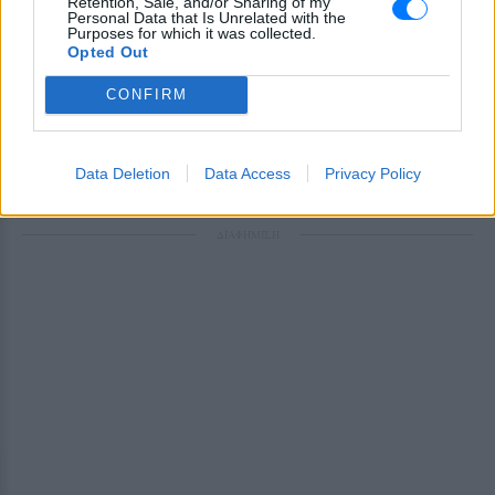
Retention, Sale, and/or Sharing of my
Personal Data that Is Unrelated with the
Purposes for which it was collected.
Ακολουθήστε το E-Radio.gr στο
Google News
Opted Out
και μάθετε πρώτοι
τα πιο hot νέα
.
CONFIRM
Για ακόμη περισσότερα
νέα
, μπείτε στην
ροή
ειδήσεων
του E-Daily.gr
Data Deletion
Data Access
Privacy Policy
Ακολουθήστε το E-Radio.gr και στο Instagram
ΔΙΑΦΗΜΙΣΗ