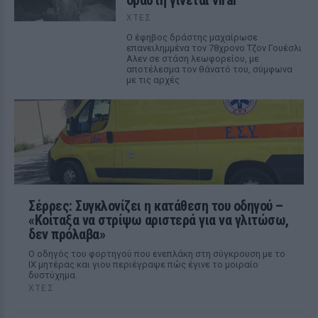
δράστη γίνεται viral
ΧΤΕΣ
Ο έφηβος δράστης μαχαίρωσε
επανειλημμένα τον 78χρονο Τζον Γουέσλι
Αλεν σε στάση λεωφορείου, με
αποτέλεσμα τον θάνατό του, σύμφωνα
με τις αρχές
Σέρρες: Συγκλονίζει η κατάθεση του οδηγού –
«Κοίταξα να στρίψω αριστερά για να γλιτώσω,
δεν πρόλαβα»
Ο οδηγός του φορτηγού που ενεπλάκη στη σύγκρουση με το
ΙΧ μητέρας και γιου περιέγραψε πώς έγινε το μοιραίο
δυστύχημα.
ΧΤΕΣ