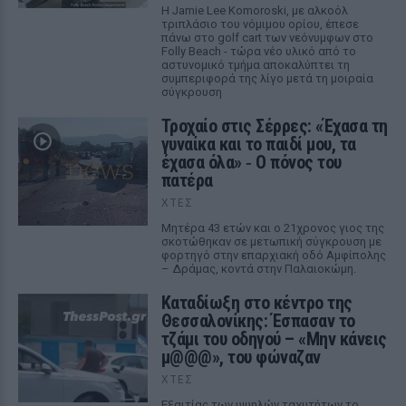
Η Jamie Lee Komoroski, με αλκοόλ
τριπλάσιο του νόμιμου ορίου, έπεσε
πάνω στο golf cart των νεόνυμφων στο
Folly Beach - τώρα νέο υλικό από το
αστυνομικό τμήμα αποκαλύπτει τη
συμπεριφορά της λίγο μετά τη μοιραία
σύγκρουση
Τροχαίο στις Σέρρες: «Έχασα τη
γυναίκα και το παιδί μου, τα
έχασα όλα» ‑ Ο πόνος του
πατέρα
ΧΤΕΣ
Μητέρα 43 ετών και ο 21χρονος γιος της
σκοτώθηκαν σε μετωπική σύγκρουση με
φορτηγό στην επαρχιακή οδό Αμφίπολης
– Δράμας, κοντά στην Παλαιοκώμη.
Καταδίωξη στο κέντρο της
Θεσσαλονίκης: Έσπασαν το
τζάμι του οδηγού – «Μην κάνεις
μ@@@», του φώναζαν
ΧΤΕΣ
Εξαιτίας των υψηλών ταχυτήτων το